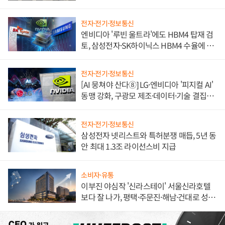
불만 폭발
전자·전기·정보통신
엔비디아 '루빈 울트라'에도 HBM4 탑재 검
토, 삼성전자·SK하이닉스 HBM4 수율에 주
도권 갈린다
전자·전기·정보통신
[AI 뭉쳐야 산다⑧] LG·엔비디아 '피지컬 AI'
동맹 강화, 구광모 제조·데이터·기술 결집
해 종합 로보틱스 기업으로
전자·전기·정보통신
삼성전자 넷리스트와 특허분쟁 매듭, 5년 동
안 최대 1.3조 라이선스비 지급
소비자·유통
이부진 야심작 '신라스테이' 서울신라호텔
보다 잘 나가, 평택·주문진·해남·건대로 성
장판 더 넓힌다