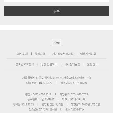
PC버전
회사소개
윤리강령
개인정보처리방침
이용자위원회
청소년보호정책
정정·반론보도
기사심의규정
불편신고
서울특별시 성동구 성수일로 39-34 서울숲더스페이스 12층
대표전화 : 1800-6522
팩스 : 070-4015-8658
편집국 : 070-4010-8512
사업본부 : 070-4010-7078
등록번호 : 서울 아 02897
제호 : 비즈니스포스트
등록일: 2013.11.13
발행·편집인 : 강석운
발행일자: 2013년 12월 2일
청소년보호책임자 : 강석운
ISSN : 2636-171X