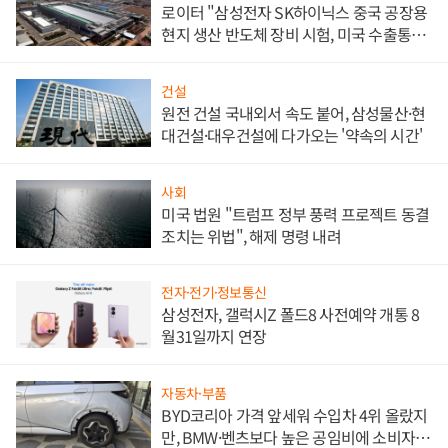
로이터 "삼성전자 SK하이닉스 중국 공장용
현지 생산 반도체 장비 시험, 미국 수출통제
대비"
건설
원전 건설 국내외서 속도 붙어, 삼성물산·현
대건설·대우건설에 다가오는 '약속의 시간'
사회
미국 법원 "트럼프 정부 풍력 프로젝트 동결
조치는 위법", 해제 명령 내려
전자·전기·정보통신
삼성전자, 갤럭시Z 폴드8 사전예약 개통 8
월31일까지 연장
자동차·부품
BYD코리아 가격 앞세워 수입차 4위 올랐지
만, BMW·벤츠보다 높은 공임비에 소비자