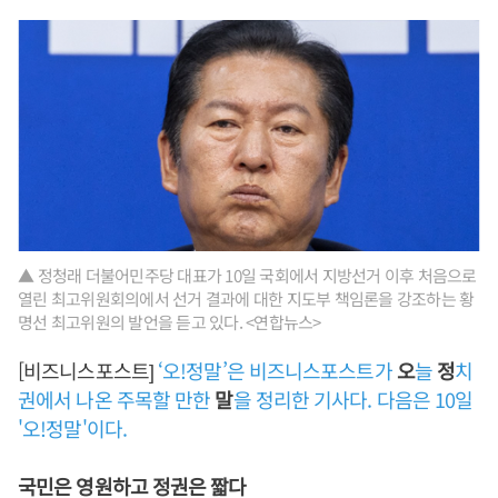
▲ 정청래 더불어민주당 대표가 10일 국회에서 지방선거 이후 처음으로
열린 최고위원회의에서 선거 결과에 대한 지도부 책임론을 강조하는 황
명선 최고위원의 발언을 듣고 있다. <연합뉴스>
[비즈니스포스트]
‘오!정말’은 비즈니스포스트가
오
늘
정
치
권에서 나온 주목할 만한
말
을 정리한 기사다. 다음은 10일
'오!정말'이다.
국민은 영원하고 정권은 짧다