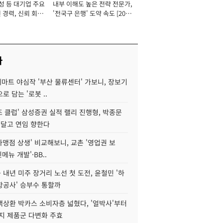
성 등 대기업 주요
내부 이해도 높은 전략 전문가,
 경력, 신뢰 회복
'전국구 은행' 도약 속도 [2026
[2026년]
년]
사
데마트 야심작 '부산 물류센터' 가보니, 장보기
로 담는 '로봇 ..
조 클럽' 삼성증권 실적 랠리 진행형, 박종문
 달고 연임 향한다
가맹점 상생' 비교해보니, 교촌 '영업권 보
신메뉴 개발'·BB..
내년 미주 장거리 노선 첫 도전, 윤철민 '하
항공사' 승부수 통할까
백상환 박카스 소비자층 넓혔다, '얼박사'부터
지 제품군 다변화 주효