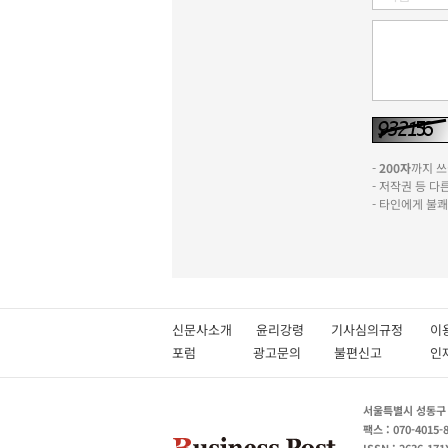
-
200자
까지 쓰실
- 저작권 등 
- 타인에게 불
신문사소개
윤리강령
기사심의규정
이
포럼
광고문의
불편신고
서울특별시 성동구 성
팩스 : 070-4015-
ISSN : 2636-171