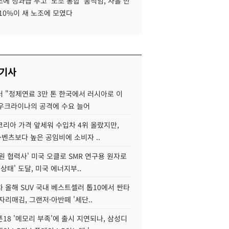
에 성과급 두고 '노조 통합' 움직임, 사흘 만
10%이 새 노조에 모였다
 기사
 "정제연료 3만 톤 한국에서 러시아로 이
 우크라이나의 공격에 수요 늘어
코리아 가격 앞세워 수입차 4위 올랐지만,
·벤츠보다 높은 공임비에 소비자 ..
원 협력사' 미국 오클로 SMR 연구용 원자로
 상태' 도달, 미국 에너지부..
 올해 SUV 국내 베스트셀러 톱10에서 싼타
자리매김, 그랜저·아반떼 '세단..
18 '메모리 부족'에 출시 지연되나, 삼성디