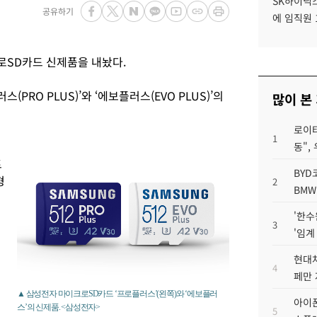
SK하이닉스
공유하기
에 임직원 
로SD카드 신제품을 내놨다.
PRO PLUS)’와 ‘에보플러스(EVO PLUS)’의
많이 본
로이터
1
동",
트
BYD
형
2
BMW
'한수
3
'임계
현대차
4
페만 
▲ 삼성전자 마이크로SD카드 ‘프로플러스’(왼쪽)와 ‘에보플러
아이폰
스’의 신제품. <삼성전자>
5