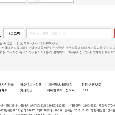
 수 있습니다. (현재 0 byte / 최대 400byte)
다른 사람의 권리를 침해하거나 명예를 훼손하는 댓글은 관련 법률에 의해 제재를 받을 수 있습니
쾌감을 주는 욕설 등 비하하는 단어가 내용에 포함되거나 인신공격성 글은 관리자의 판단에 의해
용자위원회
청소년보호정책
개인정보처리방침
정정·반론보도
인재채용
기사제보
이메일무단수집거부
RSS
수일로 39-34 서울숲더스페이스 12층 1201호-1203호
대표전화 : 1800-6522
편집국 070-4
8658
등록번호 : 서울 아 02897
제호: 비즈니스포스트
등록일: 2013.11.13
발행·편집인 : 강석
X
Copyright ? 2013 비즈니스포스트. All rights reserved.