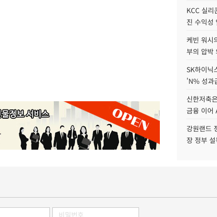
KCC 실리
진 수익성 
케빈 워시의
부의 압박
SK하이닉스
'N% 성과
신한저축은
금융 이어 
강원랜드 정
장 정부 