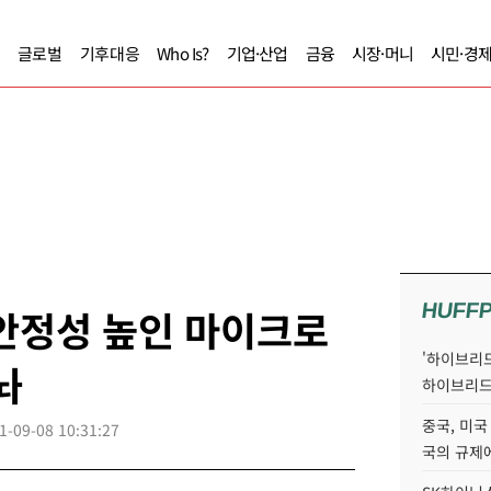
글로벌
기후대응
Who Is?
기업·산업
금융
시장·머니
시민·경
HUFF
안정성 높인 마이크로
'하이브리드
놔
하이브리드
중국, 미국
1-09-08 10:31:27
국의 규제에