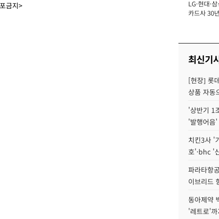
LG·현대·삼
장
배포금지>
카드사 30년
에 '초집중' 
최신기
[현장] 롯
상품 자동으
'상반기 1
'발행어음'
치킨3사 '
호'·bhc '
파라타항공 
이브리드 
동아제약 
'레트로'까