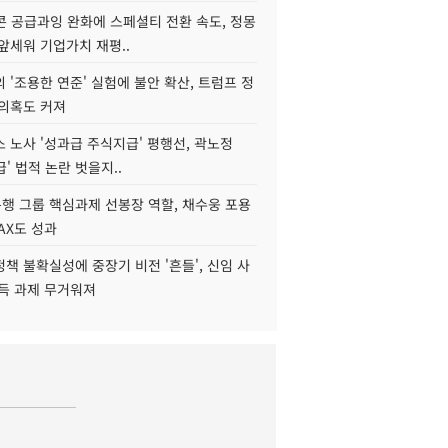
콘 공급과잉 완화에 스페셜티 전환 속도, 정몽
앞세워 기업가치 재평..
 '조용한 연준' 실험에 불안 확산, 트럼프 정
 의혹도 커져
 노사 '성과급 주식지급' 평행선, 곽노정
급' 법적 논란 벗을지..
행 그룹 핵심과제 선봉장 역할, 채수웅 포용
AX도 성과
책 불확실성에 중장기 비전 '흔들', 신임 사
설득 과제 무거워져