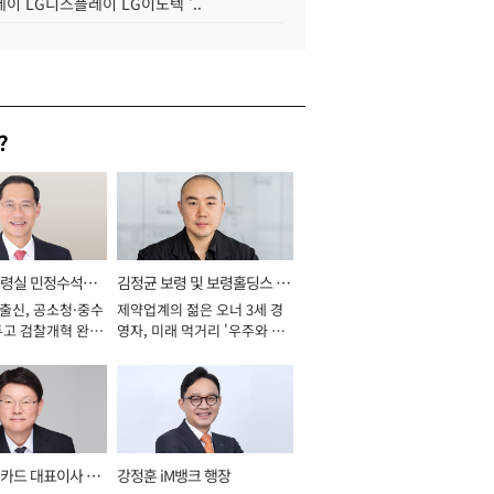
이 LG디스플레이 LG이노텍 '..
?
통령실 민정수석비
김정균 보령 및 보령홀딩스 대
 출신, 공소청·중수
제약업계의 젊은 오너 3세 경
표이사 사장
두고 검찰개혁 완수
영자, 미래 먹거리 '우주와 헬
년]
스케어' 공들여 [2026년]
카드 대표이사 사
강정훈 iM뱅크 행장