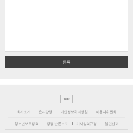
PC버전
회사소개
윤리강령
개인정보처리방침
이용자위원회
청소년보호정책
정정·반론보도
기사심의규정
불편신고