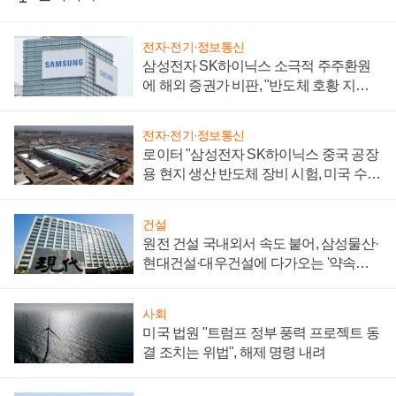
전자·전기·정보통신
삼성전자 SK하이닉스 소극적 주주환원
에 해외 증권가 비판, "반도체 호황 지속
성 의문"
전자·전기·정보통신
로이터 "삼성전자 SK하이닉스 중국 공장
용 현지 생산 반도체 장비 시험, 미국 수출
통제 대비"
건설
원전 건설 국내외서 속도 붙어, 삼성물산·
현대건설·대우건설에 다가오는 '약속의
시간'
사회
미국 법원 "트럼프 정부 풍력 프로젝트 동
결 조치는 위법", 해제 명령 내려