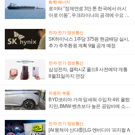
화학·에너지
로이터 "정제연료 3만 톤 한국에서 러시
아로 이동", 우크라이나의 공격에 수요 늘
어
전자·전기·정보통신
SK하이닉스 1주당 375원 현금배당 실시,
추가 주주환원 계획 9월 공개 예정
전자·전기·정보통신
삼성전자, 갤럭시Z 폴드8 사전예약 개통
8월31일까지 연장
자동차·부품
BYD코리아 가격 앞세워 수입차 4위 올랐
지만, BMW·벤츠보다 높은 공임비에 소비
자 불만 폭발
전자·전기·정보통신
[AI 뭉쳐야 산다⑧] LG·엔비디아 '피지컬 A