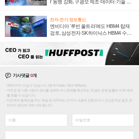
I' 동맹 강화, 구광모 제조·데이터·기술 결
집해 종합 로보틱스 기업으로
전자·전기·정보통신
엔비디아 '루빈 울트라'에도 HBM4 탑재
검토, 삼성전자·SK하이닉스 HBM4 수율
에 주도권 갈린다
기사댓글
0
개
200자까지 쓰실 수 있습니다. (현재 0 byte / 최대 400byte)
저작권 등 다른 사람의 권리를 침해하거나 명예를 훼손하는 댓글은 관련 법률에 의해 제재
를 받을 수 있습니다.
타인에게 불쾌감을 주는 욕설 등 비하하는 단어가 내용에 포함되거나 인신공격성 글은 관
리자의 판단에 의해 삭제 합니다.