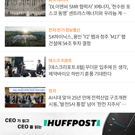
'DL이앤씨 SMR 협력사' X에너지, '한수원 포
스코 동맹' 센트러스에너지와 우라늄 계약
체결
전자·전기·정보통신
SK하이닉스, 용인 'Y2' 팹과 청주 'M17' 팹
건설에 54조 투자 결정
데스크 리포트
[데스크리포트 8월] 무더운 입추에 든 생각,
제약바이오 하반기 훈풍 기대한다
정치
AI시대 맞아 25년 만에 전력산업 구조개편
시동, '발전5사 통합' 넘어 '한전 지주사' 재편
론도