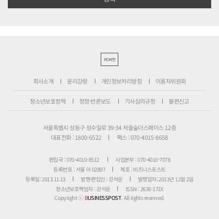
PC버전
회사소개
윤리강령
개인정보처리방침
이용자위원회
청소년보호정책
정정·반론보도
기사심의규정
불편신고
서울특별시 성동구 성수일로 39-34 서울숲더스페이스 12층
대표전화 : 1800-6522
팩스 : 070-4015-8658
편집국 : 070-4010-8512
사업본부 : 070-4010-7078
등록번호 : 서울 아 02897
제호 : 비즈니스포스트
등록일: 2013.11.13
발행·편집인 : 강석운
발행일자: 2013년 12월 2일
청소년보호책임자 : 강석운
ISSN : 2636-171X
Copyright ⓒ
B
USINESSPOST
. All rights reserved.