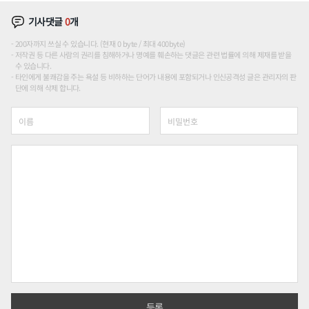
기사댓글
0
개
200자까지 쓰실 수 있습니다. (현재 0 byte / 최대 400byte)
저작권 등 다른 사람의 권리를 침해하거나 명예를 훼손하는 댓글은 관련 법률에 의해 제재를 받을
수 있습니다.
타인에게 불쾌감을 주는 욕설 등 비하하는 단어가 내용에 포함되거나 인신공격성 글은 관리자의 판
단에 의해 삭제 합니다.