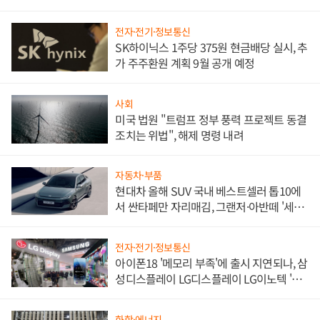
한 이정표"
전자·전기·정보통신
SK하이닉스 1주당 375원 현금배당 실시, 추
가 주주환원 계획 9월 공개 예정
사회
미국 법원 "트럼프 정부 풍력 프로젝트 동결
조치는 위법", 해제 명령 내려
자동차·부품
현대차 올해 SUV 국내 베스트셀러 톱10에
서 싼타페만 자리매김, 그랜저·아반떼 '세단
쌍끌이'로 내수 방어
전자·전기·정보통신
아이폰18 '메모리 부족'에 출시 지연되나, 삼
성디스플레이 LG디스플레이 LG이노텍 '탈
애플' 수익 다각화 속도
화학·에너지