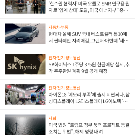
'한수원 협력사' 미국 오클로 SMR 연구용 원
자로 '임계 상태' 도달, 미국 에너지부 "중요
한 이정표"
자동차·부품
현대차 올해 SUV 국내 베스트셀러 톱10에
서 싼타페만 자리매김, 그랜저·아반떼 '세단
쌍끌이'로 내수 방어
전자·전기·정보통신
SK하이닉스 1주당 375원 현금배당 실시, 추
가 주주환원 계획 9월 공개 예정
전자·전기·정보통신
아이폰18 '메모리 부족'에 출시 지연되나, 삼
성디스플레이 LG디스플레이 LG이노텍 '탈
애플' 수익 다각화 속도
사회
미국 법원 "트럼프 정부 풍력 프로젝트 동결
조치는 위법", 해제 명령 내려