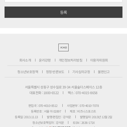
PC버전
회사소개
윤리강령
개인정보처리방침
이용자위원회
청소년보호정책
정정·반론보도
기사심의규정
불편신고
서울특별시 성동구 성수일로 39-34 서울숲더스페이스 12층
대표전화 : 1800-6522
팩스 : 070-4015-8658
편집국 : 070-4010-8512
사업본부 : 070-4010-7078
등록번호 : 서울 아 02897
제호 : 비즈니스포스트
등록일: 2013.11.13
발행·편집인 : 강석운
발행일자: 2013년 12월 2일
청소년보호책임자 : 강석운
ISSN : 2636-171X