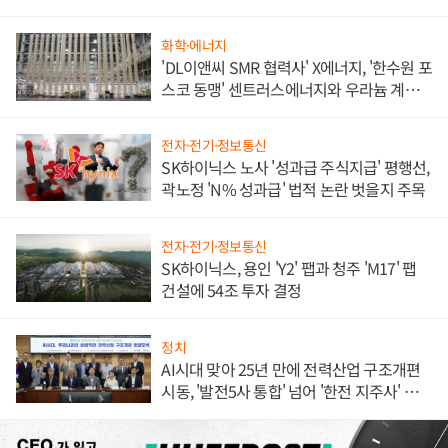
화학·에너지
'DL이앤씨 SMR 협력사' X에너지, '한수원 포
스코 동맹' 센트러스에너지와 우라늄 계약
체결
전자·전기·정보통신
SK하이닉스 노사 '성과급 주식지급' 평행선,
곽노정 'N% 성과급' 법적 논란 벗을지 주목
전자·전기·정보통신
SK하이닉스, 용인 'Y2' 팹과 청주 'M17' 팹
건설에 54조 투자 결정
정치
AI시대 맞아 25년 만에 전력산업 구조개편
시동, '발전5사 통합' 넘어 '한전 지주사' 재편
론도