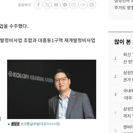
삼성전자 
공유하기
주가도 받칠
업을 수주했다.
개발정비사업 조합과 대흥동1구역 재개발정비사업
많이 본
외신 
1
산 반
삼성전
2
권가 
국내외
3
보
·대우
삼성전
4
까지
해
윤창운
▲
코오롱글로벌 대표이사 사장.
엔비디
5