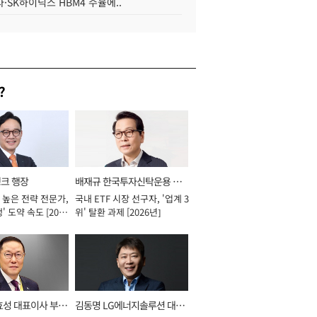
·SK하이닉스 HBM4 수율에..
?
뱅크 행장
배재규 한국투자신탁운용 대
 높은 전략 전문가,
국내 ETF 시장 선구자, '업계 3
표이사 사장
' 도약 속도 [2026
위' 탈환 과제 [2026년]
효성 대표이사 부회
김동명 LG에너지솔루션 대표