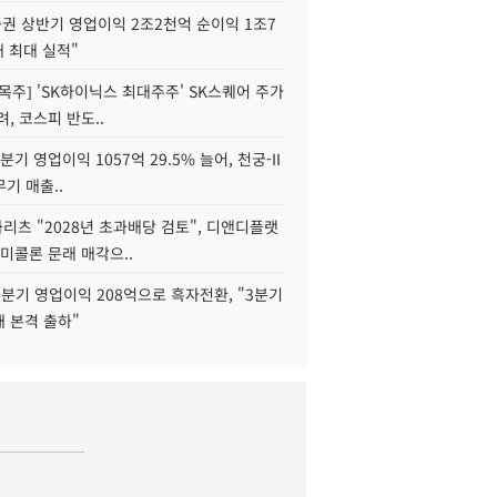
권 상반기 영업이익 2조2천억 순이익 1조7
대 최대 실적"
목주] 'SK하이닉스 최대주주' SK스퀘어 주가
려, 코스피 반도..
2분기 영업이익 1057억 29.5% 늘어, 천궁-II
기 매출..
화리츠 "2028년 초과배당 검토", 디앤디플랫
미콜론 문래 매각으..
분기 영업이익 208억으로 흑자전환, "3분기
재 본격 출하"