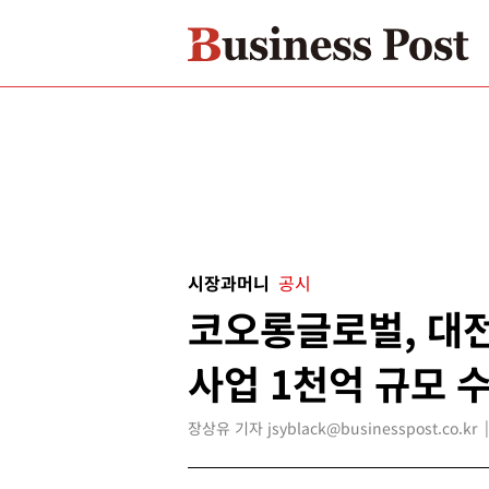
시장과머니
공시
코오롱글로벌, 대
사업 1천억 규모 
장상유 기자 jsyblack@businesspost.co.kr