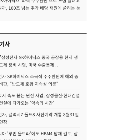
SK하이닉스 '파격 주주환원'으로 투심 달래고
까, 100조 넘는 추가 배당 재원에 쏠리는 눈
 기사
"삼성전자 SK하이닉스 중국 공장용 현지 생
도체 장비 시험, 미국 수출통제 ..
자 SK하이닉스 소극적 주주환원에 해외 증
비판, "반도체 호황 지속성 의문"
서 속도 붙는 원전 사업, 삼성물산·현대건설
건설에 다가오는 '약속의 시간'
자, 갤럭시Z 폴드8 사전예약 개통 8월31일
 연장
아 '루빈 울트라'에도 HBM4 탑재 검토, 삼