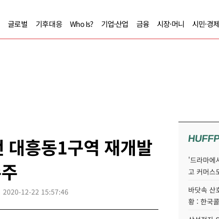
글로벌
기후대응
Who Is?
기업·산업
금융
시장·머니
시민·경
HUFF
전 대흥동1구역 재개발
'드라마에서
수주
고 커머스
바닷속 산
2020-12-22 15:57:46
황 : 한국