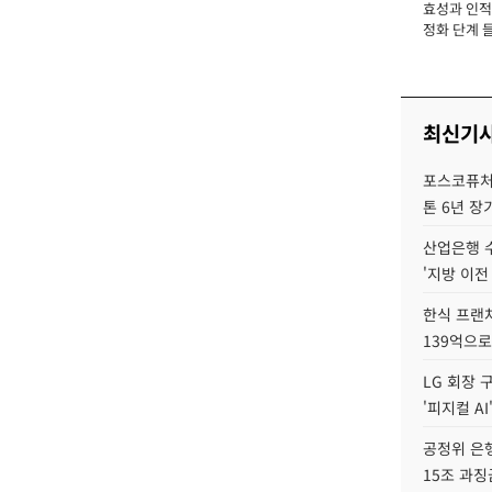
효성과 인적 
장
정화 단계 들
최신기
포스코퓨처엠
톤 6년 장
산업은행 
'지방 이전
한식 프랜
139억으로
LG 회장 
'피지컬 AI
공정위 은행
15조 과징