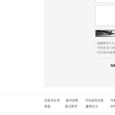
-
200자
까지 쓰실
- 저작권 등 
- 타인에게 불
지
신문사소개
윤리강령
기사심의규정
이
포럼
광고문의
불편신고