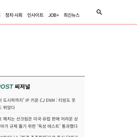
제
정치·사회
인사이트
JOB+
최신뉴스
씨저널
POST
 도시락까지' IP 키운 CJ ENM : 티빙도 웃
도 뛰었다
호 해치는 선크림은 미국·유럽 판매 어려운 상
콜마가 규제 뚫기 위한 '독성 테스트' 통과했다