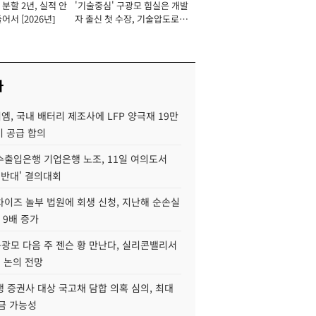
분할 2년, 실적 안
'기술중심' 구광모 힘실은 개발
이사 사장
어서 [2026년]
자 출신 첫 수장, 기술압도로
경쟁력 확보 사활 [2026년]
사
, 국내 배터리 제조사에 LFP 양극재 19만
기 공급 합의
수출입은행 기업은행 노조, 11일 여의도서
 반대' 결의대회
차이즈 놀부 법원에 회생 신청, 지난해 순손실
 9배 증가
구광모 다음 주 젠슨 황 만난다, 실리콘밸리서
' 논의 전망
 증권사 대상 국고채 담합 의혹 심의, 최대
금 가능성