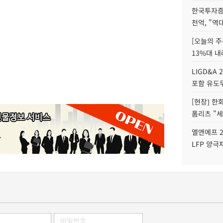
한국투자증
천억, "역
[오늘의 주
13%대 내
LIGD&A 
포함 유도무
[현장] 한
폼리츠 "세
엘앤에프 2
LFP 양극