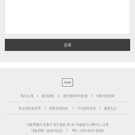
PC버전
회사소개
윤리강령
개인정보처리방침
이용자위원회
청소년보호정책
정정·반론보도
기사심의규정
불편신고
서울특별시 성동구 성수일로 39-34 서울숲더스페이스 12층
대표전화 : 1800-6522
팩스 : 070-4015-8658