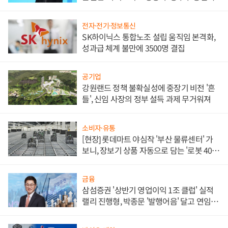
전자·전기·정보통신
SK하이닉스 통합노조 설립 움직임 본격화,
성과급 체계 불만에 3500명 결집
공기업
강원랜드 정책 불확실성에 중장기 비전 '흔
들', 신임 사장의 정부 설득 과제 무거워져
소비자·유통
[현장] 롯데마트 야심작 '부산 물류센터' 가
보니, 장보기 상품 자동으로 담는 '로봇 400
대' 장관
금융
삼섬증권 '상반기 영업이익 1조 클럽' 실적
랠리 진행형, 박종문 '발행어음' 달고 연임 향
하나