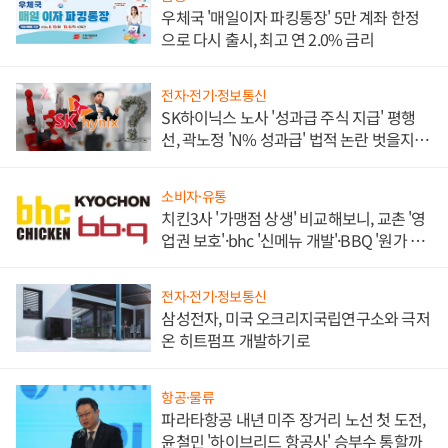
우체국 '매일이자 파킹통장' 5만 계좌 한정
으로 다시 출시, 최고 연 2.0% 금리
전자·전기·정보통신
SK하이닉스 노사 '성과급 주식 지급' 평행
선, 곽노정 'N% 성과급' 법적 논란 벗을지 주
목
소비자·유통
치킨3사 '가맹점 상생' 비교해보니, 교촌 '영
업권 보호'·bhc '신메뉴 개발'·BBQ '원가 부
담'
전자·전기·정보통신
삼성전자, 미국 오크리지국립연구소와 극저
온 히트펌프 개발하기로
항공·물류
파라타항공 내년 미주 장거리 노선 첫 도전,
윤철민 '하이브리드 항공사' 승부수 통할까