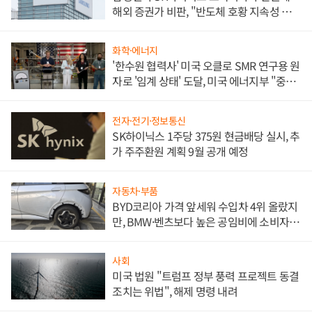
해외 증권가 비판, "반도체 호황 지속성 의
문"
화학·에너지
'한수원 협력사' 미국 오클로 SMR 연구용 원
자로 '임계 상태' 도달, 미국 에너지부 "중요
한 이정표"
전자·전기·정보통신
SK하이닉스 1주당 375원 현금배당 실시, 추
가 주주환원 계획 9월 공개 예정
자동차·부품
BYD코리아 가격 앞세워 수입차 4위 올랐지
만, BMW·벤츠보다 높은 공임비에 소비자
불만 폭발
사회
미국 법원 "트럼프 정부 풍력 프로젝트 동결
조치는 위법", 해제 명령 내려