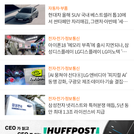
자동차·부품
현대차 올해 SUV 국내 베스트셀러 톱10에
서 싼타페만 자리매김, 그랜저·아반떼 '세단
쌍끌이'로 내수 방어
전자·전기·정보통신
아이폰18 '메모리 부족'에 출시 지연되나, 삼
성디스플레이 LG디스플레이 LG이노텍 '탈
애플' 수익 다각화 속도
전자·전기·정보통신
[AI 뭉쳐야 산다⑧] LG·엔비디아 '피지컬 AI'
동맹 강화, 구광모 제조·데이터·기술 결집
해 종합 로보틱스 기업으로
전자·전기·정보통신
삼성전자 넷리스트와 특허분쟁 매듭, 5년 동
안 최대 1.3조 라이선스비 지급