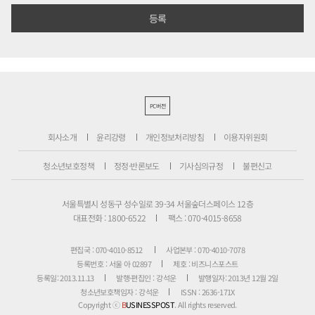
PC버전
회사소개
윤리강령
개인정보처리방침
이용자위원회
청소년보호정책
정정·반론보도
기사심의규정
불편신고
서울특별시 성동구 성수일로 39-34 서울숲더스페이스 12층
대표전화 : 1800-6522
팩스 : 070-4015-8658
편집국 : 070-4010-8512
사업본부 : 070-4010-7078
등록번호 : 서울 아 02897
제호 : 비즈니스포스트
등록일: 2013.11.13
발행·편집인 : 강석운
발행일자: 2013년 12월 2일
청소년보호책임자 : 강석운
ISSN : 2636-171X
Copyright ⓒ
B
USINESSPOST
. All rights reserved.