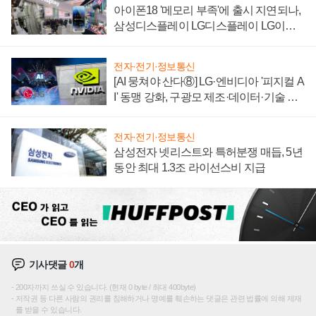
아이폰18 '메모리 부족'에 출시 지연되나,
삼성디스플레이 LG디스플레이 LG이노
텍 '탈애플' 수익 다각화 속도
전자·전기·정보통신
[AI 뭉쳐야 산다⑧] LG·엔비디아 '피지컬 A
I' 동맹 강화, 구광모 제조·데이터·기술 결
집해 종합 로보틱스 기업으로
전자·전기·정보통신
삼성전자 넷리스트와 특허분쟁 매듭, 5년
동안 최대 1.3조 라이선스비 지급
기사댓글
0
개
200자까지 쓰실 수 있습니다. (현재 0 byte / 최대 400byte)
저작권 등 다른 사람의 권리를 침해하거나 명예를 훼손하는 댓글은 관련 법률에 의해 제재
를 받을 수 있습니다.