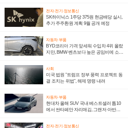
"중요한 이정표"
전자·전기·정보통신
SK하이닉스 1주당 375원 현금배당 실시,
추가 주주환원 계획 9월 공개 예정
자동차·부품
BYD코리아 가격 앞세워 수입차 4위 올랐
지만, BMW·벤츠보다 높은 공임비에 소비
자 불만 폭발
사회
미국 법원 "트럼프 정부 풍력 프로젝트 동
결 조치는 위법", 해제 명령 내려
자동차·부품
현대차 올해 SUV 국내 베스트셀러 톱10
에서 싼타페만 자리매김, 그랜저·아반떼
'세단 쌍끌이'로 내수 방어
전자·전기·정보통신