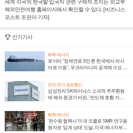
세계 각국의 한국발 입국자 관련 구체적 조치는 외교부
해외안전여행 홈페이지에서 확인할 수 있다. [비즈니스
포스트 조은아 기자]
인기기사
화학·에너지
로이터 "정제연료 3만 톤 한국에서 러시
아로 이동", 우크라이나의 공격에 수요 늘
어
전자·전기·정보통신
삼성전자 SK하이닉스 소극적 주주환원
에 해외 증권가 비판, "반도체 호황 지속
성 의문"
화학·에너지
'한수원 협력사' 미국 오클로 SMR 연구용
원자로 '임계 상태' 도달, 미국 에너지부