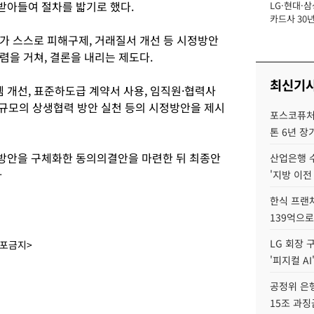
받아들여 절차를 밟기로 했다.
LG·현대·삼
장
카드사 30년
뢰 회복에 
가 스스로 피해구제, 거래질서 개선 등 시정방안
제재 '부담' 
렴을 거쳐, 결론을 내리는 제도다.
최신기
개선, 표준하도급 계약서 사용, 임직원·협력사
원 규모의 상생협력 방안 실천 등의 시정방안을 제시
포스코퓨처엠
톤 6년 장
방안을 구체화한 동의의결안을 마련한 뒤 최종안
산업은행 
자
'지방 이전
한식 프랜
139억으로
LG 회장 
배포금지>
'피지컬 AI
공정위 은행
15조 과징