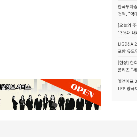
한국투자증
천억, "역
[오늘의 주
13%대 내
LIGD&A 
포함 유도무
[현장] 한
폼리츠 "세
엘앤에프 2
LFP 양극