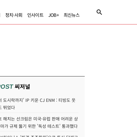
제
정치·사회
인사이트
JOB+
최신뉴스
씨저널
POST
 도시락까지' IP 키운 CJ ENM : 티빙도 웃
도 뛰었다
호 해치는 선크림은 미국·유럽 판매 어려운 상
콜마가 규제 뚫기 위한 '독성 테스트' 통과했다