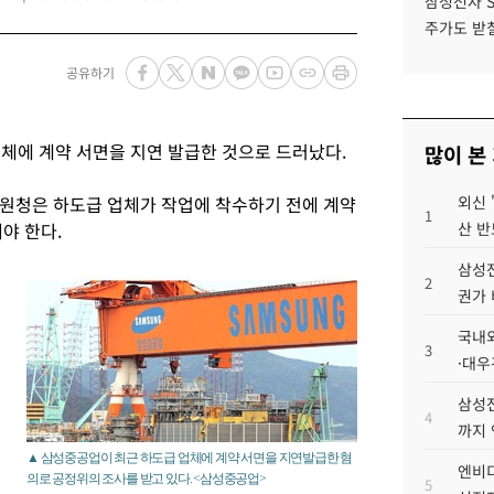
삼성전자 
주가도 받칠
공유하기
체에 계약 서면을 지연 발급한 것으로 드러났다.
많이 본
원청은 하도급 업체가 작업에 착수하기 전에 계약
외신 
1
야 한다.
산 반
삼성전
2
권가 
국내외
3
·대우
삼성전
4
까지
▲ 삼성중공업이 최근 하도급 업체에 계약 서면을 지연발급한 혐
엔비디
의로 공정위의 조사를 받고 있다. <삼성중공업>
5