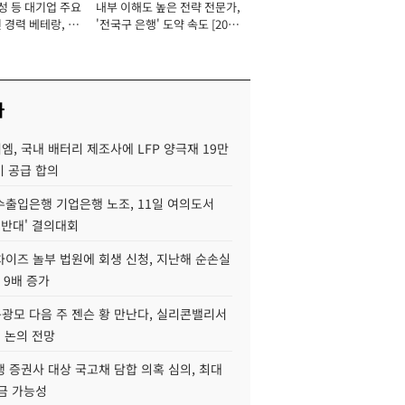
성 등 대기업 주요
내부 이해도 높은 전략 전문가,
 경력 베테랑, 신
'전국구 은행' 도약 속도 [2026
'초집중' 영업정지
년]
[2026년]
사
, 국내 배터리 제조사에 LFP 양극재 19만
기 공급 합의
수출입은행 기업은행 노조, 11일 여의도서
 반대' 결의대회
차이즈 놀부 법원에 회생 신청, 지난해 순손실
 9배 증가
구광모 다음 주 젠슨 황 만난다, 실리콘밸리서
' 논의 전망
 증권사 대상 국고채 담합 의혹 심의, 최대
금 가능성