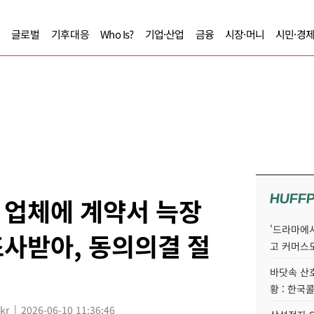
글로벌
기후대응
Who Is?
기업·산업
금융
시장·머니
시민·경
HUFF
 업체에 계약서 늑장
'드라마에서
사받아, 동의의결 절
고 커머스
바닷속 산
황 : 한국
kr
2026-06-10 11:36:46