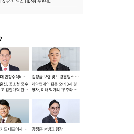
·SK하이닉스 HBM4 수율에..
?
와대 민정수석비서
김정균 보령 및 보령홀딩스 대
 출신, 공소청·중수
제약업계의 젊은 오너 3세 경
표이사 사장
두고 검찰개혁 완수
영자, 미래 먹거리 '우주와 헬
년]
스케어' 공들여 [2026년]
카드 대표이사 사
강정훈 iM뱅크 행장