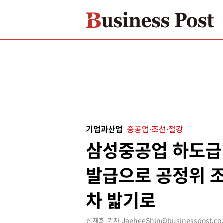
기업과산업
중공업·조선·철강
삼성중공업 하도급
발급으로 공정위 조
차 밟기로
신재희 기자 JaeheeShin@businesspost.co.