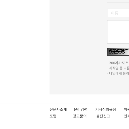
-
200자
까지 쓰실
- 저작권 등 
- 타인에게 불
신문사소개
윤리강령
기사심의규정
이
포럼
광고문의
불편신고