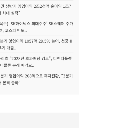
권 상반기 영업이익 2조2천억 순이익 1조7
대 최대 실적"
목주] 'SK하이닉스 최대주주' SK스퀘어 주가
려, 코스피 반도..
2분기 영업이익 1057억 29.5% 늘어, 천궁-II
기 매출..
화리츠 "2028년 초과배당 검토", 디앤디플랫
미콜론 문래 매각으..
분기 영업이익 208억으로 흑자전환, "3분기
재 본격 출하"