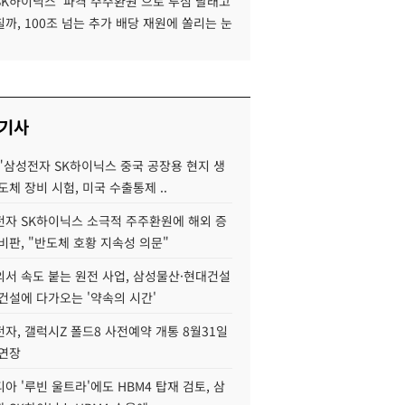
SK하이닉스 '파격 주주환원'으로 투심 달래고
까, 100조 넘는 추가 배당 재원에 쏠리는 눈
 기사
"삼성전자 SK하이닉스 중국 공장용 현지 생
도체 장비 시험, 미국 수출통제 ..
자 SK하이닉스 소극적 주주환원에 해외 증
비판, "반도체 호황 지속성 의문"
서 속도 붙는 원전 사업, 삼성물산·현대건설
건설에 다가오는 '약속의 시간'
자, 갤럭시Z 폴드8 사전예약 개통 8월31일
 연장
아 '루빈 울트라'에도 HBM4 탑재 검토, 삼