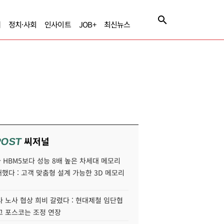
제
정치·사회
인사이트
JOB+
최신뉴스
씨저널
POST
HBM5보다 성능 8배 높은 차세대 메모리
개했다 : 고객 맞춤형 설계 가능한 3D 메모리
 노사 협상 희비 갈렸다 : 현대제철 임단협
고 포스코는 조정 연장