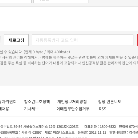
 수 있습니다. (현재 0 byte / 최대 400byte)
다른 사람의 권리를 침해하거나 명예를 훼손하는 댓글은 관련 법률에 의해 제재를 받을 수 있습니
쾌감을 주는 욕설 등 비하하는 단어가 내용에 포함되거나 인신공격성 글은 관리자의 판단에 의해
용자위원회
청소년보호정책
개인정보처리방침
정정·반론보도
인재채용
기사제보
이메일무단수집거부
RSS
수일로 39-34 서울숲더스페이스 12층 1201호-1203호
대표전화 : 1800-6522
편집국 070-4
8658
등록번호 : 서울 아 02897
제호: 비즈니스포스트
등록일: 2013.11.13
발행·편집인 : 강석
X
Copyright ? 2013 비즈니스포스트. All rights reserved.