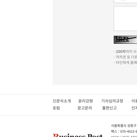
-
200자
까지 쓰실
- 저작권 등 
- 타인에게 불
신문사소개
윤리강령
기사심의규정
이
포럼
광고문의
불편신고
서울특별시 성동구 성
팩스 : 070-4015-
ISSN : 2636-171