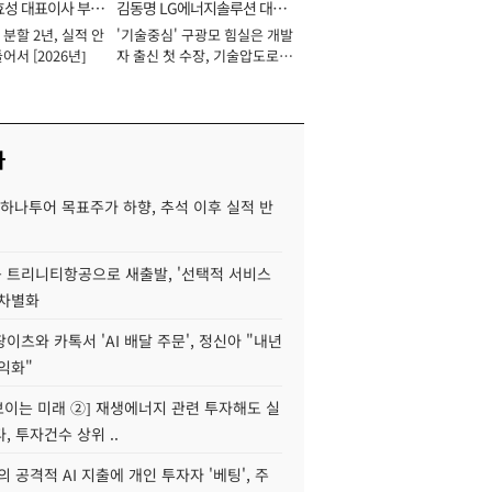
효성 대표이사 부회
김동명 LG에너지솔루션 대표
분할 2년, 실적 안
'기술중심' 구광모 힘실은 개발
이사 사장
어서 [2026년]
자 출신 첫 수장, 기술압도로
경쟁력 확보 사활 [2026년]
사
하나투어 목표주가 하향, 추석 이후 실적 반
 트리니티항공으로 새출발, '선택적 서비스
 차별화
이츠와 카톡서 'AI 배달 주문', 정신아 "내년
수익화"
 보이는 미래 ②] 재생에너지 관련 투자해도 실
, 투자건수 상위 ..
 공격적 AI 지출에 개인 투자자 '베팅', 주