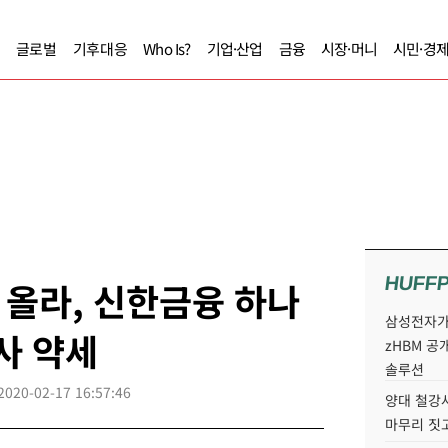
글로벌
기후대응
Who Is?
기업·산업
금융
시장·머니
시민·경
HUFF
올라, 신한금융 하나
삼성전자가 
사 약세
zHBM 공
솔루션
2020-02-17 16:57:46
양대 철강사
마무리 짓