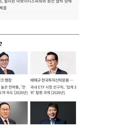
, 필리핀 아보이티즈파워와 원전 협력 양해
 체결
?
뱅크 행장
배재규 한국투자신탁운용 대
높은 전략통, '전
국내 ETF 시장 선구자, '업계 3
표이사 사장
도약 속도 [2026년]
위' 탈환 과제 [2026년]