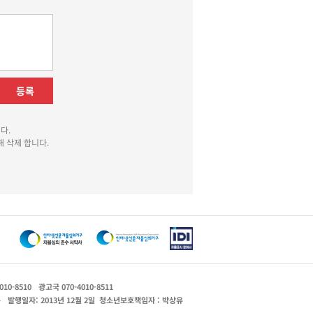
등록
다.
 삭제 합니다.
010-8510
광고국 070-4010-8511
운
발행일자: 2013년 12월 2일
청소년보호책임자 : 박상유