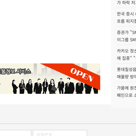
가 하락 
한국 증시 
흐름 피지컬
증권가 "S
이그룹 SM
카카오 정신
에 집중" "
롯데칠성음료
매물량 방
가뭄에 원전
페인으로 소