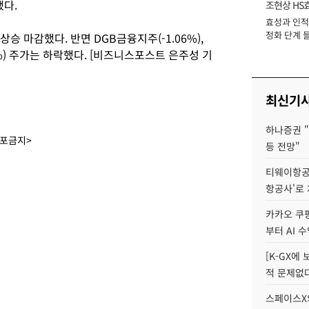
했다.
조현상 HS
효성과 인적 
장
정화 단계 들
상승 마감했다. 반면 DGB금융지주(-1.06%),
49%) 주가는 하락했다. [비즈니스포스트 은주성 기
최신기
하나증권 "
배포금지>
등 전망"
티웨이항공
항공사'로
카카오 쿠팡
부터 AI 
[K-GX에
적 문제없다
스페이스X의