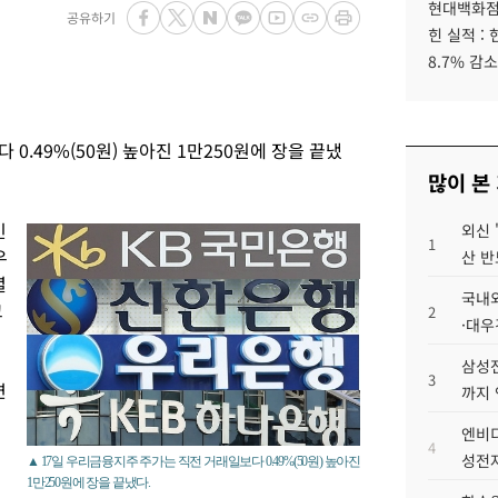
현대백화점그
공유하기
힌 실적 :
8.7% 감소
0.49%(50원) 높아진 1만250원에 장을 끝냈
많이 본
인
외신 
1
우
산 반
셜
국내외
고
2
·대우
삼성전
3
련
까지
엔비디
4
성전자
▲ 17일 우리금융지주 주가는 직전 거래일보다 0.49%(50원) 높아진
1만250원에 장을 끝냈다.