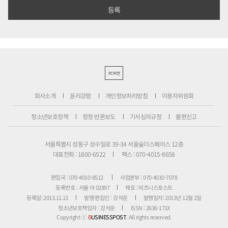
PC버전
회사소개
윤리강령
개인정보처리방침
이용자위원회
청소년보호정책
정정·반론보도
기사심의규정
불편신고
서울특별시 성동구 성수일로 39-34 서울숲더스페이스 12층
대표전화 : 1800-6522
팩스 : 070-4015-8658
편집국 : 070-4010-8512
사업본부 : 070-4010-7078
등록번호 : 서울 아 02897
제호 : 비즈니스포스트
등록일: 2013.11.13
발행·편집인 : 강석운
발행일자: 2013년 12월 2일
청소년보호책임자 : 강석운
ISSN : 2636-171X
Copyright ⓒ
B
USINESSPOST
. All rights reserved.