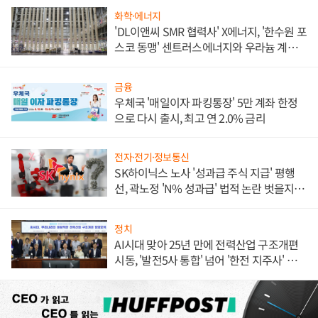
화학·에너지
'DL이앤씨 SMR 협력사' X에너지, '한수원 포
스코 동맹' 센트러스에너지와 우라늄 계약
체결
금융
우체국 '매일이자 파킹통장' 5만 계좌 한정
으로 다시 출시, 최고 연 2.0% 금리
전자·전기·정보통신
SK하이닉스 노사 '성과급 주식 지급' 평행
선, 곽노정 'N% 성과급' 법적 논란 벗을지 주
목
정치
AI시대 맞아 25년 만에 전력산업 구조개편
시동, '발전5사 통합' 넘어 '한전 지주사' 재편
론도