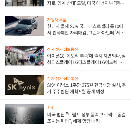
자로 '임계 상태' 도달, 미국 에너지부 "중요
한 이정표"
자동차·부품
현대차 올해 SUV 국내 베스트셀러 톱10에
서 싼타페만 자리매김, 그랜저·아반떼 '세단
쌍끌이'로 내수 방어
전자·전기·정보통신
아이폰18 '메모리 부족'에 출시 지연되나, 삼
성디스플레이 LG디스플레이 LG이노텍 '탈
애플' 수익 다각화 속도
전자·전기·정보통신
SK하이닉스 1주당 375원 현금배당 실시, 추
가 주주환원 계획 9월 공개 예정
사회
미국 법원 "트럼프 정부 풍력 프로젝트 동결
조치는 위법", 해제 명령 내려