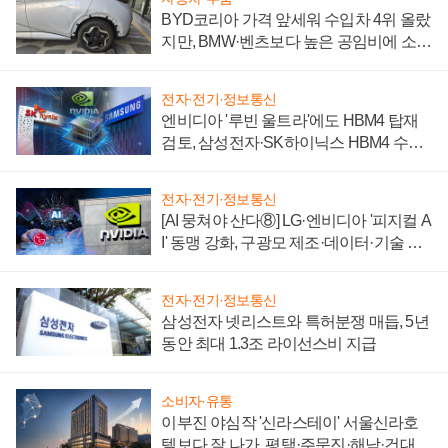
BYD코리아 가격 앞세워 수입차 4위 올랐
지만, BMW·벤츠보다 높은 공임비에 소비
자 불만 폭발
전자·전기·정보통신
엔비디아 '루빈 울트라'에도 HBM4 탑재
검토, 삼성전자·SK하이닉스 HBM4 수율
에 주도권 갈린다
전자·전기·정보통신
[AI 뭉쳐야 산다⑧] LG·엔비디아 '피지컬 A
I' 동맹 강화, 구광모 제조·데이터·기술 결
집해 종합 로보틱스 기업으로
전자·전기·정보통신
삼성전자 넷리스트와 특허분쟁 매듭, 5년
동안 최대 1.3조 라이선스비 지급
소비자·유통
이부진 야심작 '신라스테이' 서울신라호
텔보다 잘 나가, 평택·주문진·해남·건대로