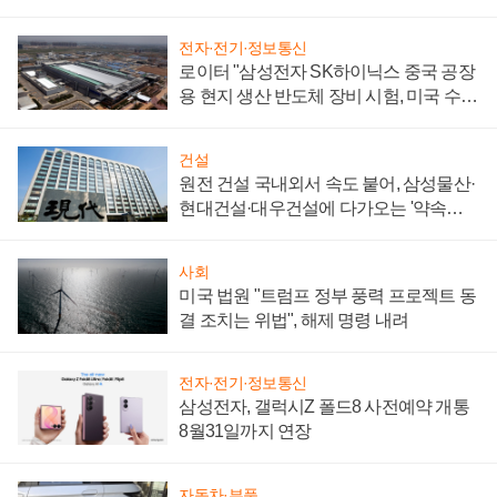
성 의문"
전자·전기·정보통신
로이터 "삼성전자 SK하이닉스 중국 공장
용 현지 생산 반도체 장비 시험, 미국 수출
통제 대비"
건설
원전 건설 국내외서 속도 붙어, 삼성물산·
현대건설·대우건설에 다가오는 '약속의
시간'
사회
미국 법원 "트럼프 정부 풍력 프로젝트 동
결 조치는 위법", 해제 명령 내려
전자·전기·정보통신
삼성전자, 갤럭시Z 폴드8 사전예약 개통
8월31일까지 연장
자동차·부품