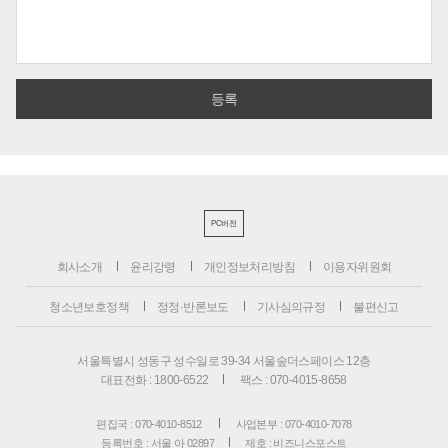
PC버전
회사소개
윤리강령
개인정보처리방침
이용자위원회
청소년보호정책
정정·반론보도
기사심의규정
불편신고
서울특별시 성동구 성수일로 39-34 서울숲더스페이스 12층
대표전화 : 1800-6522
팩스 : 070-4015-8658
편집국 : 070-4010-8512
사업본부 : 070-4010-7078
등록번호 : 서울 아 02897
제호 : 비즈니스포스트