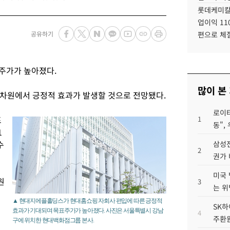
롯데케미칼
업이익 11
공유하기
편으로 체
주가가 높아졌다.
많이 본
차원에서 긍정적 효과가 발생할 것으로 전망됐다.
로이터
프
1
동",
1
수
삼성전
2
권가 
미국 
원
3
는 위
▲ 현대지에플홀딩스가 현대홈쇼핑 자회사 편입에 따른 긍정적
SK하
효과가 기대되며 목표주가가 높아졌다. 사진은 서울특별시 강남
4
주환원
구에 위치한 현대백화점그룹 본사.