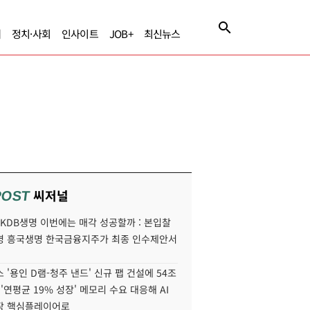
제
정치·사회
인사이트
JOB+
최신뉴스
씨저널
POST
' KDB생명 이번에는 매각 성공할까 : 본입찰
명 흥국생명 한국금융지주가 최종 인수제안서
 '용인 D램-청주 낸드' 신규 팹 건설에 54조
 '연평균 19% 성장' 메모리 수요 대응해 AI
장 핵심플레이어로