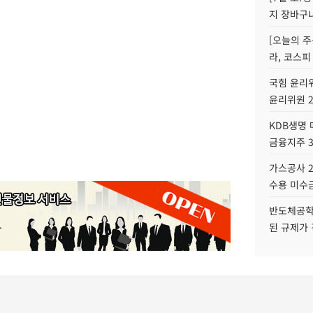
지 장바구
[오늘의 주
라, 코스피
국힘 윤리위
윤리위원 
KDB생명
금융지주 
가스공사 2
수용 미수금
반도체공학
된 규제가 