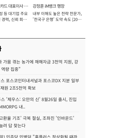
카드 대표이사 사
강정훈 iM뱅크 행장
성 등 대기업 주요
내부 이해도 높은 전략 전문가,
 경력, 신뢰 회복
'전국구 은행' 도약 속도 [2026
[2026년]
년]
사
 가뭄 겪는 농가에 재해자금 3천억 지원, 강
 역량 집중"
스 포스코인터내셔널과 포스코DX 지분 일부
 재원 2조5천억 확보
투스 '제우스: 오만의 신' 8월26일 출시, 진입
MMORPG 내..
고환율 기조' 극복 절실, 조좌진 '인바운드'
늘려 답 찾는다
정말] 민주당 민병덕 "홈플러스 정상화될 때까