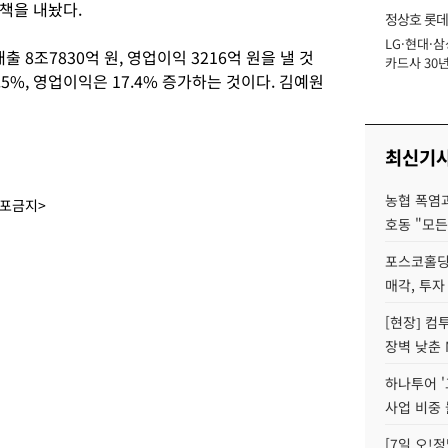
책을 내놨다.
정상호 롯데
LG·현대·삼
장
8조7830억 원, 영업이익 3216억 원을 낼 것
카드사 30년
5%, 영업이익은 17.4% 증가하는 것이다. 김예원
에 '초집중' 
최신기
농협 폭염과
배포금지>
호동 "모든
포스코홀딩
매각, 투자
[현장] 컴
장벽 낮춘 
하나투어 '
사업 비중 
[7일 오!