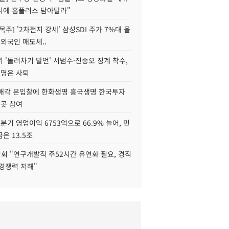
니에 홈플러스 담아달라"
목주] '2차전지 강세' 삼성SDI 주가 7%대 올
 외국인 매도세..
 '돌려차기 발언' 서범수·진종오 징계 착수,
2명은 사퇴
 매각 본입찰에 한화생명 흥국생명 한국투자
3곳 참여
분기 영업이익 6753억으로 66.9% 늘어, 민
은 13.5조
회 "연구개발직 주52시간 유연화 필요, 경직
경쟁력 저해"