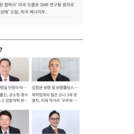
원 협력사' 미국 오클로 SMR 연구용 원자로
 상태' 도달, 미국 에너지부..
?
통령실 민정수석비
김정균 보령 및 보령홀딩스 대
 출신, 공소청·중수
제약업계의 젊은 오너 3세 경
표이사 사장
두고 검찰개혁 완수
영자, 미래 먹거리 '우주와 헬
년]
스케어' 공들여 [2026년]