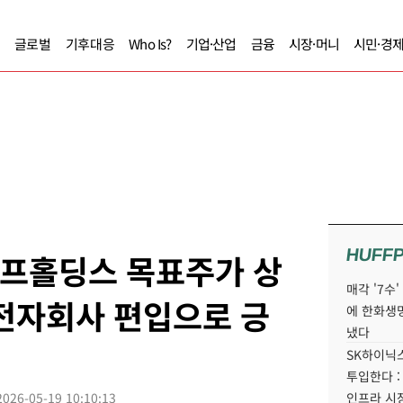
글로벌
기후대응
Who Is?
기업·산업
금융
시장·머니
시민·경
HUFF
에프홀딩스 목표주가 상
매각 '7수
전자회사 편입으로 긍
에 한화생
냈다
SK하이닉스
투입한다 :
2026-05-19 10:10:13
인프라 시