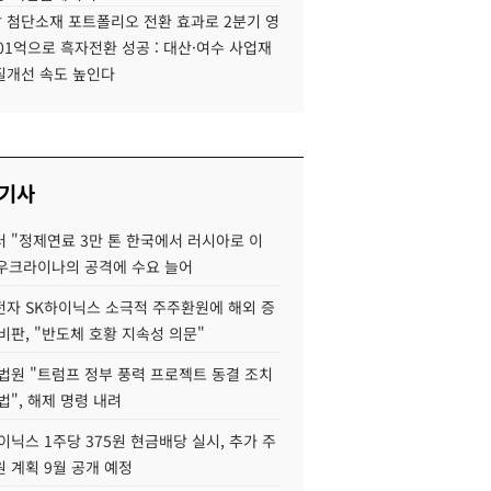
 첨단소재 포트폴리오 전환 효과로 2분기 영
01억으로 흑자전환 성공 : 대산·여수 사업재
질개선 속도 높인다
 기사
 "정제연료 3만 톤 한국에서 러시아로 이
 우크라이나의 공격에 수요 늘어
자 SK하이닉스 소극적 주주환원에 해외 증
비판, "반도체 호황 지속성 의문"
법원 "트럼프 정부 풍력 프로젝트 동결 조치
법", 해제 명령 내려
이닉스 1주당 375원 현금배당 실시, 추가 주
 계획 9월 공개 예정