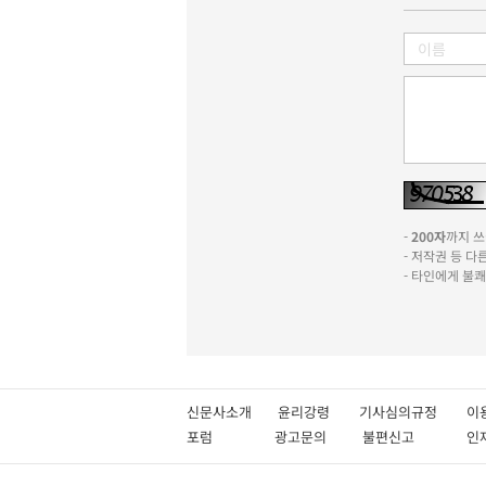
-
200자
까지 쓰실
- 저작권 등 
- 타인에게 불
신문사소개
윤리강령
기사심의규정
이
포럼
광고문의
불편신고