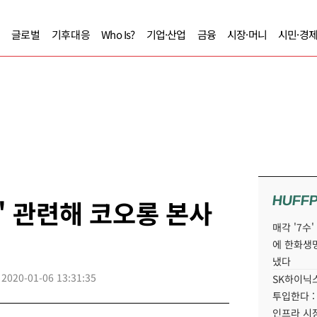
글로벌
기후대응
Who Is?
기업·산업
금융
시장·머니
시민·경
HUFF
' 관련해 코오롱 본사
매각 '7수
에 한화생
냈다
2020-01-06 13:31:35
SK하이닉스
투입한다 :
인프라 시