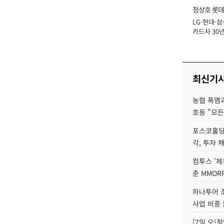
정상호 롯데
LG·현대·삼
장
카드사 30년
에 '초집중' 
최신기
농협 폭염과
호동 "모든
포스코홀딩
각, 투자 
컴투스 '제
춘 MMOR
하나투어 조
사업 비중 
[7일 오!