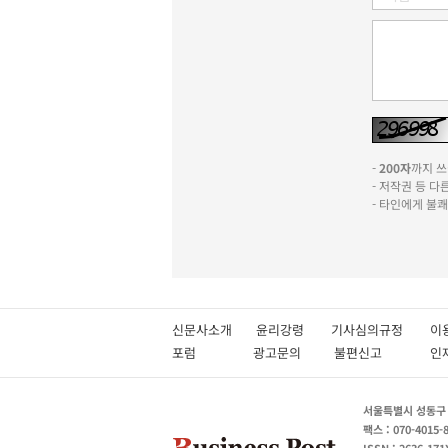
-
200자
까지 쓰실
- 저작권 등 
- 타인에게 불
신문사소개
윤리강령
기사심의규정
이
포럼
광고문의
불편신고
서울특별시 성동구 성
팩스 : 070-4015-
ISSN : 2636-171