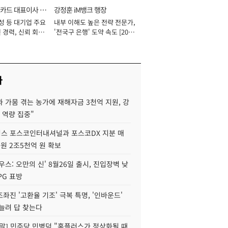
카드 대표이사 사
강정훈 iM뱅크 행장
성 등 대기업 주요
내부 이해도 높은 전략 전문가,
 경력, 신뢰 회복
'전국구 은행' 도약 속도 [2026
[2026년]
년]
사
 가뭄 겪는 농가에 재해자금 3천억 지원, 강
 역량 집중"
스 포스코인터내셔널과 포스코DX 지분 매
재원 2조5천억 원 확보
우스: 오만의 신' 8월26일 출시, 진입장벽 낮
PG 표방
좌진 '고환율 기조' 극복 특명, '인바운드'
늘려 답 찾는다
정말] 민주당 민병덕 "홈플러스가 정상화될 때