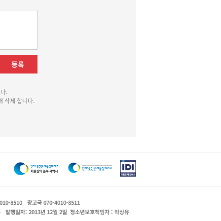
등록
다.
 삭제 합니다.
010-8510
광고국 070-4010-8511
운
발행일자: 2013년 12월 2일
청소년보호책임자 : 박상유