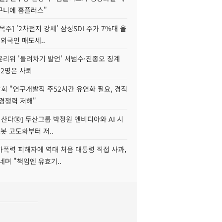
구니에 홈플러스"
목주] '2차전지 강세' 삼성SDI 주가 7%대 올
 외국인 매도세..
윤리위 '돌려차기 발언' 서범수·진종오 징계
 2명은 사퇴
회 "연구개발직 주52시간 유연화 필요, 경직
경쟁력 저해"
야 산다⑩] 두산그룹 박정원 엔비디아와 AI 시
로봇 고도화부터 저..
가폭력 피해자에 역대 처음 대통령 직접 사과,
네며 "책임엔 유효기..