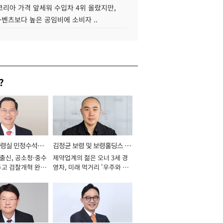
코리아 가격 앞세워 수입차 4위 올랐지만,
·벤츠보다 높은 공임비에 소비자 ..
?
통령실 민정수석비
김정균 보령 및 보령홀딩스 대
 출신, 공소청·중수
제약업계의 젊은 오너 3세 경
표이사 사장
두고 검찰개혁 완수
영자, 미래 먹거리 '우주와 헬
년]
스케어' 공들여 [2026년]