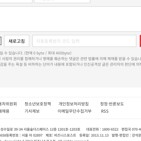
 수 있습니다. (현재 0 byte / 최대 400byte)
다른 사람의 권리를 침해하거나 명예를 훼손하는 댓글은 관련 법률에 의해 제재를 받을 수 있습니
쾌감을 주는 욕설 등 비하하는 단어가 내용에 포함되거나 인신공격성 글은 관리자의 판단에 의해
용자위원회
청소년보호정책
개인정보처리방침
정정·반론보도
인재채용
기사제보
이메일무단수집거부
RSS
수일로 39-34 서울숲더스페이스 12층 1201호-1203호
대표전화 : 1800-6522
편집국 070-4
8658
등록번호 : 서울 아 02897
제호: 비즈니스포스트
등록일: 2013.11.13
발행·편집인 : 강석
X
Copyright ? 2013 비즈니스포스트. All rights reserved.