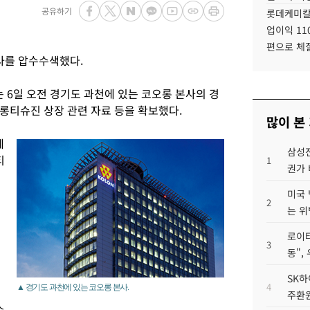
공유하기
롯데케미칼
업이익 11
편으로 체
사를 압수수색했다.
 6일 오전 경기도 과천에 있는 코오롱 본사의 경
롱티슈진 상장 관련 자료 등을 확보했다.
많이 본
제
삼성전
티
1
권가 
미국 
2
는 위
로이터
3
동",
SK하
4
▲ 경기도 과천에 있는 코오롱 본사.
주환원
슈