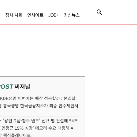
제
정치·사회
인사이트
JOB+
최신뉴스
씨저널
POST
' KDB생명 이번에는 매각 성공할까 : 본입찰
명 흥국생명 한국금융지주가 최종 인수제안서
 '용인 D램-청주 낸드' 신규 팹 건설에 54조
 '연평균 19% 성장' 메모리 수요 대응해 AI
장 핵심플레이어로