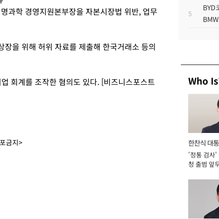
BYD
생명과학 경영지원본부장을 자본시장법 위반, 업무
5
BMW
상장을 위해 허위 자료를 제출해 한국거래소 등의
Who Is
기업 회계를 조작한 혐의도 있다. [비즈니스포스트
배포금지>
한찬식 대
'정통 검사'
서관
청 출범 앞
맡아 [2026