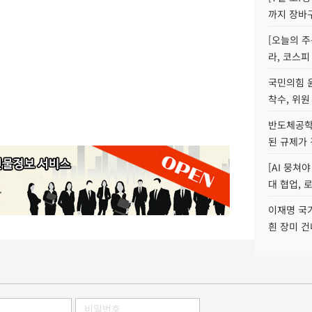
까지 장바
[오늘의 주
라, 코스피
국민의힘 
착수, 위원
반도체공학
된 규제가 
[AI 뭉쳐
대 협업, 
이재명 국
흰 장미 건