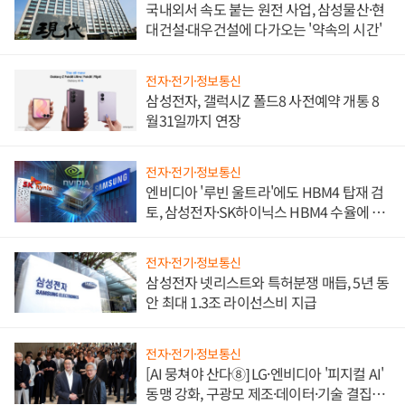
국내외서 속도 붙는 원전 사업, 삼성물산·현
대건설·대우건설에 다가오는 '약속의 시간'
전자·전기·정보통신
삼성전자, 갤럭시Z 폴드8 사전예약 개통 8
월31일까지 연장
전자·전기·정보통신
엔비디아 '루빈 울트라'에도 HBM4 탑재 검
토, 삼성전자·SK하이닉스 HBM4 수율에 주
도권 갈린다
전자·전기·정보통신
삼성전자 넷리스트와 특허분쟁 매듭, 5년 동
안 최대 1.3조 라이선스비 지급
전자·전기·정보통신
[AI 뭉쳐야 산다⑧] LG·엔비디아 '피지컬 AI'
동맹 강화, 구광모 제조·데이터·기술 결집