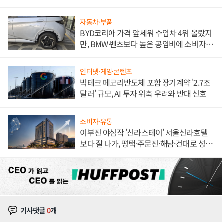
해 종합 로보틱스 기업으로
자동차·부품
BYD코리아 가격 앞세워 수입차 4위 올랐지
만, BMW·벤츠보다 높은 공임비에 소비자
불만 폭발
인터넷·게임·콘텐츠
빅테크 메모리반도체 포함 장기계약 '2.7조
달러' 규모, AI 투자 위축 우려와 반대 신호
소비자·유통
이부진 야심작 '신라스테이' 서울신라호텔
보다 잘 나가, 평택·주문진·해남·건대로 성
장판 더 넓힌다
기사댓글
0
개