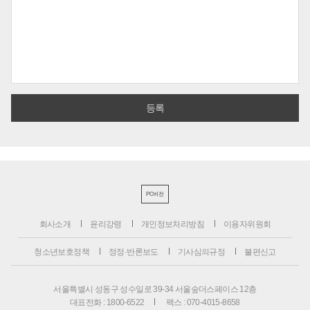
PC버전
회사소개
윤리강령
개인정보처리방침
이용자위원회
청소년보호정책
정정·반론보도
기사심의규정
불편신고
서울특별시 성동구 성수일로 39-34 서울숲더스페이스 12층
대표전화 : 1800-6522
팩스 : 070-4015-8658