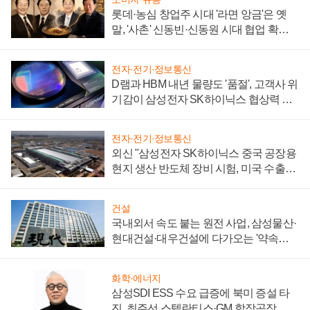
롯데·농심 창업주 시대 '라면 앙금'은 옛
말, '사촌' 신동빈·신동원 시대 협업 확대
일로
전자·전기·정보통신
D램과 HBM 내년 물량도 '품절', 고객사 위
기감이 삼성전자 SK하이닉스 협상력 더
키워
전자·전기·정보통신
외신 "삼성전자 SK하이닉스 중국 공장용
현지 생산 반도체 장비 시험, 미국 수출통
제 대비"
건설
국내외서 속도 붙는 원전 사업, 삼성물산·
현대건설·대우건설에 다가오는 '약속의
시간'
화학·에너지
삼성SDI ESS 수요 급증에 북미 증설 타
진, 최주선 스텔란티스·GM 합작공장 건