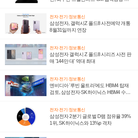
설 재추진하나
전자·전기·정보통신
삼성전자, 갤럭시Z 폴드8 사전예약 개통
8월31일까지 연장
전자·전기·정보통신
삼성전자 갤럭시 Z 폴드8 시리즈 사전 판
매 '144만 대' 역대 최대
전자·전기·정보통신
엔비디아 '루빈 울트라'에도 HBM4 탑재
검토, 삼성전자·SK하이닉스 HBM4 수율
에 주도권 갈린다
전자·전기·정보통신
삼성전자 2분기 글로벌 D램 점유율 39%
1위, SK하이닉스와 13%p 격차