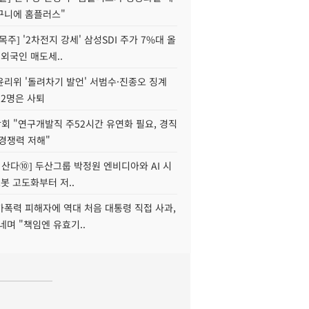
구니에 홈플러스"
목주] '2차전지 강세' 삼성SDI 주가 7%대 올
 외국인 매도세..
윤리위 '돌려차기 발언' 서범수·진종오 징계
 2명은 사퇴
회 "연구개발직 주52시간 유연화 필요, 경직
경쟁력 저해"
야 산다⑩] 두산그룹 박정원 엔비디아와 AI 시
로봇 고도화부터 저..
가폭력 피해자에 역대 처음 대통령 직접 사과,
네며 "책임엔 유효기..