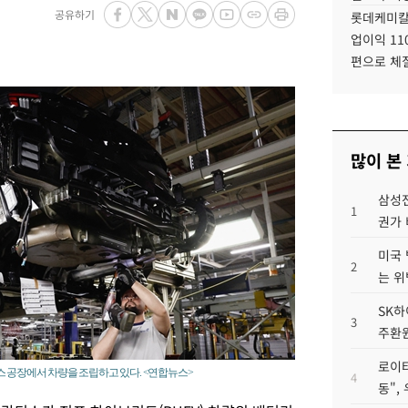
공유하기
롯데케미칼
업이익 11
편으로 체
많이 본
삼성전
1
권가 
미국 
2
는 위
SK하
3
주환원
로이터
스 공장에서 차량을 조립하고 있다. <연합뉴스>
4
동",