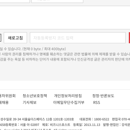
 수 있습니다. (현재 0 byte / 최대 400byte)
다른 사람의 권리를 침해하거나 명예를 훼손하는 댓글은 관련 법률에 의해 제재를 받을 수 있습니
쾌감을 주는 욕설 등 비하하는 단어가 내용에 포함되거나 인신공격성 글은 관리자의 판단에 의해
용자위원회
청소년보호정책
개인정보처리방침
정정·반론보도
인재채용
기사제보
이메일무단수집거부
RSS
수일로 39-34 서울숲더스페이스 12층 1201호-1203호
대표전화 : 1800-6522
편집국 070-4
8658
등록번호 : 서울 아 02897
제호: 비즈니스포스트
등록일: 2013.11.13
발행·편집인 : 강석
X
Copyright ? 2013 비즈니스포스트. All rights reserved.