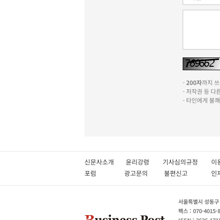
-
200자
까지 쓰실
- 저작권 등 
- 타인에게 불
신문사소개
윤리강령
기사심의규정
이
포럼
광고문의
불편신고
서울특별시 성동구 성
팩스 : 070-4015-
ISSN : 2636-171