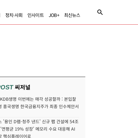
제
정치·사회
인사이트
JOB+
최신뉴스
씨저널
POST
' KDB생명 이번에는 매각 성공할까 : 본입찰
명 흥국생명 한국금융지주가 최종 인수제안서
 '용인 D램-청주 낸드' 신규 팹 건설에 54조
 '연평균 19% 성장' 메모리 수요 대응해 AI
장 핵심플레이어로