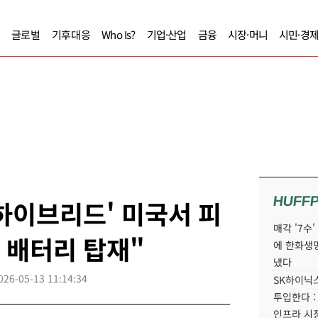
글로벌
기후대응
Who Is?
기업·산업
금융
시장·머니
시민·경
HUFF
하이브리드' 미국서 피
매각 '7수
조 배터리 탑재"
에 한화생
냈다
026-05-13 11:14:34
SK하이닉스
투입한다 :
인프라 시