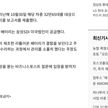
정상호 롯데
LG·현대·삼
장
해 10월30일 해당 차종 32만65대를 대상으
카드사 30년
 리콜 보고서를 제출했다.
에 '초집중' 
 배터리는 삼성SDI 미국법인이 공급했다.
최신기
 제조한 리튬이온 배터리가 결함을 보인다고 주
농협 폭염과
 수리하는 과정에서 관리를 소홀히 했다는 주장도
호동 "모든
포스코홀딩
입장을 묻는 비즈니스포스트 질문에 입장을 밝히지
각, 투자 
컴투스 '제
춘 MMOR
하나투어 조
배포금지>
사업 비중 
[7일 오!