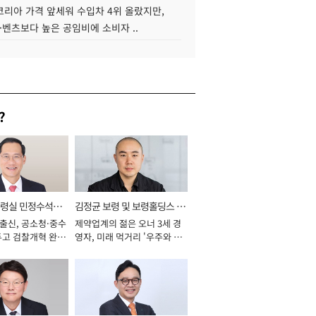
코리아 가격 앞세워 수입차 4위 올랐지만,
·벤츠보다 높은 공임비에 소비자 ..
?
통령실 민정수석비
김정균 보령 및 보령홀딩스 대
 출신, 공소청·중수
제약업계의 젊은 오너 3세 경
표이사 사장
두고 검찰개혁 완수
영자, 미래 먹거리 '우주와 헬
년]
스케어' 공들여 [2026년]