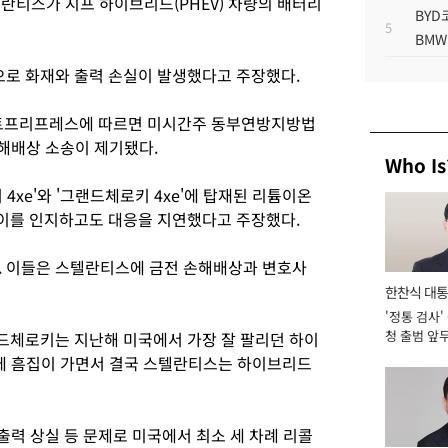
란티스가 지프 하이브리드(PHEV) 차량의 배터리
BYD
.
5
BMW
으로 화재와 출력 손실이 발생했다고 주장했다.
이트프리프레스에 따르면 미시간주 동부연방지방법
손해배상 소송이 제기됐다.
Who Is
4xe'와 '그랜드체로키 4xe'에 탑재된 리튬이온
이를 인지하고도 대응을 지연했다고 주장했다.
. 이들은 스텔란티스에 금전 손해배상과 변호사
한찬식 대
'정통 검사'
서관
청 출범 앞
체로키는 지난해 미국에서 가장 잘 팔리던 하이
맡아 [2026
에 흠집이 가면서 결국 스텔란티스는 하이브리드
 출력 상실 등 문제로 미국에서 최소 세 차례 리콜