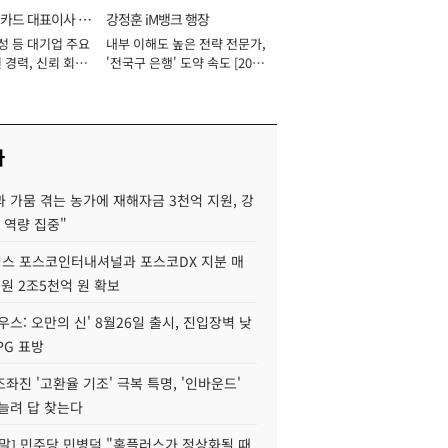
카드 대표이사 사
강정훈 iM뱅크 행장
성 등 대기업 주요
내부 이해도 높은 전략 전문가,
 경력, 신뢰 회복
'전국구 은행' 도약 속도 [2026
[2026년]
년]
사
 가뭄 겪는 농가에 재해자금 3천억 지원, 강
 역량 집중"
스 포스코인터내셔널과 포스코DX 지분 매
재원 2조5천억 원 확보
우스: 오만의 신' 8월26일 출시, 진입장벽 낮
PG 표방
좌진 '고환율 기조' 극복 특명, '인바운드'
늘려 답 찾는다
정말] 민주당 민병덕 "홈플러스가 정상화될 때