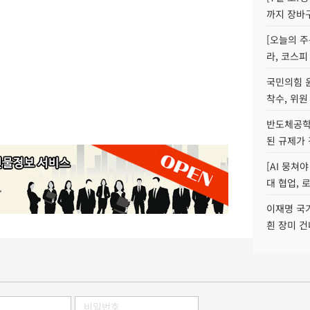
까지 장바
[오늘의 주
라, 코스피
국민의힘 
착수, 위원
반도체공학
된 규제가 
[AI 뭉쳐
대 협업, 
이재명 국
흰 장미 건