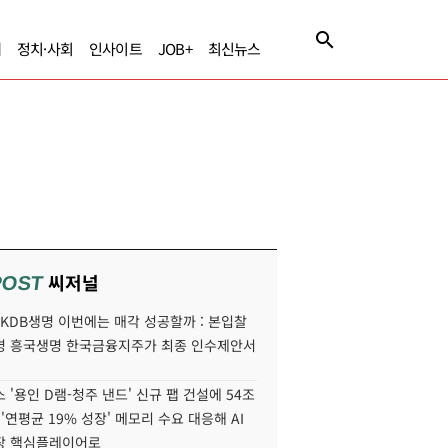
제
정치·사회
인사이트
JOB+
최신뉴스
씨저널
POST
' KDB생명 이번에는 매각 성공할까 : 본입찰
명 흥국생명 한국금융지주가 최종 인수제안서
 '용인 D램-청주 낸드' 신규 팹 건설에 54조
 '연평균 19% 성장' 메모리 수요 대응해 AI
장 핵심플레이어로