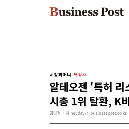
시장과머니
특징주
알테오젠 '특허 리
시총 1위 탈환, 
김민정 기자 heydayk@businesspost.co.kr