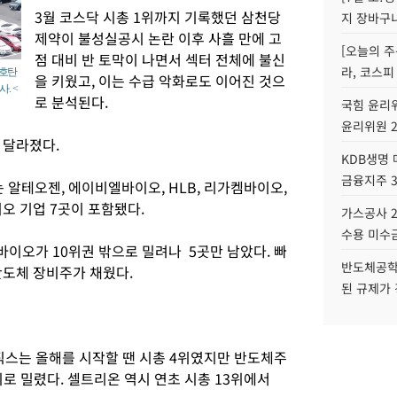
3월 코스닥 시총 1위까지 기록했던 삼천당
지 장바구
제약이 불성실공시 논란 이후 사흘 만에 고
[오늘의 주
점 대비 반 토막이 나면서 섹터 전체에 불신
라, 코스피
신호탄
을 키웠고, 이는 수급 악화로도 이어진 것으
. <
로 분석된다.
국힘 윤리위
윤리위원 
 달라졌다.
KDB생명
금융지주 
는 알테오젠, 에이비엘바이오, HLB, 리가켐바이오,
오 기업 7곳이 포함됐다.
가스공사 2
수용 미수금
이오가 10위권 밖으로 밀려나 5곳만 남았다. 빠
반도체공학
반도체 장비주가 채웠다.
된 규제가 
스는 올해를 시작할 땐 시총 4위였지만 반도체주
위로 밀렸다. 셀트리온 역시 연초 시총 13위에서