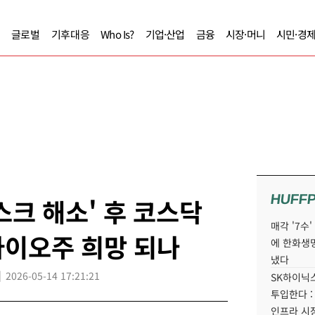
글로벌
기후대응
Who Is?
기업·산업
금융
시장·머니
시민·경
HUFF
스크 해소' 후 코스닥
매각 '7수
K바이오주 희망 되나
에 한화생
냈다
2026-05-14 17:21:21
SK하이닉스
투입한다 :
인프라 시