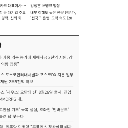
카드 대표이사 사
강정훈 iM뱅크 행장
성 등 대기업 주요
내부 이해도 높은 전략 전문가,
 경력, 신뢰 회복
'전국구 은행' 도약 속도 [2026
[2026년]
년]
사
 가뭄 겪는 농가에 재해자금 3천억 지원, 강
 역량 집중"
스 포스코인터내셔널과 포스코DX 지분 일부
 재원 2조5천억 확보
투스 '제우스: 오만의 신' 8월26일 출시, 진입
MMORPG 내..
고환율 기조' 극복 절실, 조좌진 '인바운드'
늘려 답 찾는다
정말] 민주당 민병덕 "홈플러스 정상화될 때까