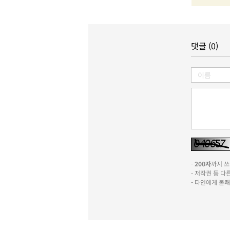
댓글 (0)
-
200자
까지 쓰실
- 저작권 등 
- 타인에게 불