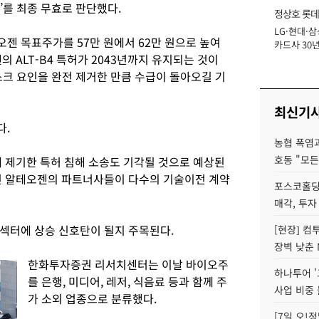
E’를 최종 무효로 판단했다.
정상호 롯데
LG·현대·삼
장
젠 목표주가를 57만 원에서 62만 원으로 높여
카드사 30년
 ALT-B4 특허가 2043년까지 유지되는 것이
에 '초집중' 
리스크 요인을 완전 제거한 만큼 수급이 돌아오길 기
최신기
다.
농협 폭염과
호동 "모든
 제기한 특허 침해 소송도 기각될 것으로 예상된
다린 알테오젠의 파트너사들이 다수의 기술이전 계약
포스코홀딩
매각, 투자
 섹터에 상승 신호탄이 될지 주목된다.
[현장] 컴
장벽 낮춘 
한화투자증권 리서치센터는 이날 바이오주
하나투어 '
를 은행, 미디어, 레저, 식음료 등과 함께 주
사업 비중 
가 소외 업종으로 분류했다.
[7일 오!