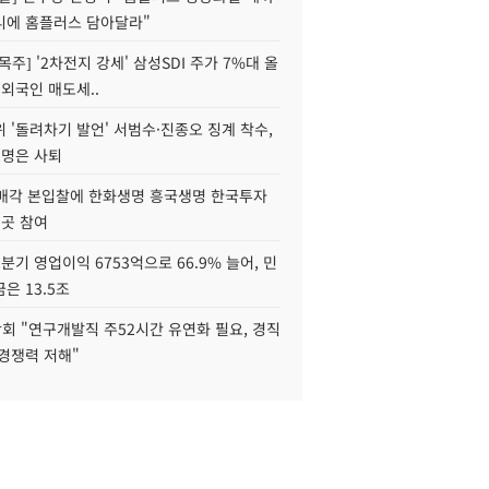
니에 홈플러스 담아달라"
목주] '2차전지 강세' 삼성SDI 주가 7%대 올
 외국인 매도세..
 '돌려차기 발언' 서범수·진종오 징계 착수,
2명은 사퇴
 매각 본입찰에 한화생명 흥국생명 한국투자
3곳 참여
분기 영업이익 6753억으로 66.9% 늘어, 민
은 13.5조
회 "연구개발직 주52시간 유연화 필요, 경직
경쟁력 저해"