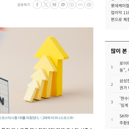
공유하기
롯데케미칼
업이익 11
편으로 체
많이 본
로이터
1
동",
삼성전
2
권가 
'한수
3
'임계
SK하
 코스닥 시총 1위를 되찾았다, <그래픽 비즈니스포스트>
4
주환원