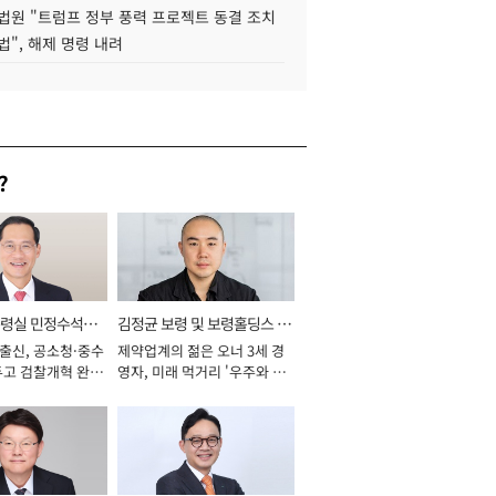
법원 "트럼프 정부 풍력 프로젝트 동결 조치
법", 해제 명령 내려
?
통령실 민정수석비
김정균 보령 및 보령홀딩스 대
 출신, 공소청·중수
제약업계의 젊은 오너 3세 경
표이사 사장
두고 검찰개혁 완수
영자, 미래 먹거리 '우주와 헬
년]
스케어' 공들여 [2026년]