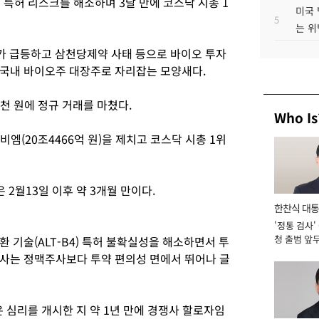
특허 리스크를 해소하며 3달 만에 코스닥 시총 1
미국 
5
는 위
가가 급등하고 삼천당제약 사태 등으로 바이오 투자
 국내 바이오주 대장주로 자리잡는 모양새다.
만5천 원에 정규 거래를 마쳤다.
Who Is
엠(20조4466억 원)을 제치고 코스닥 시총 1위
2월13일 이후 약 3개월 만이다.
한찬식 대
'정통 검사'
서관
청 출범 앞
 기술(ALT-B4) 특허 불확실성을 해소하면서 투
맡아 [2026
사는 정맥주사보다 투약 편의성 면에서 뛰어나 글
은 심리를 개시한 지 약 1년 만에 경쟁사 할로자임