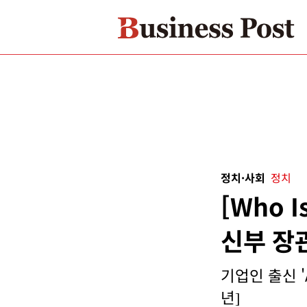
정치·사회
정치
[Who 
신부 장
기업인 출신 '
년]