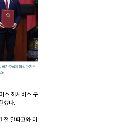
 럼 국가주석이 임석한 가운
스>
미스 허사비스 구
결했다.
년 전 알파고와 이