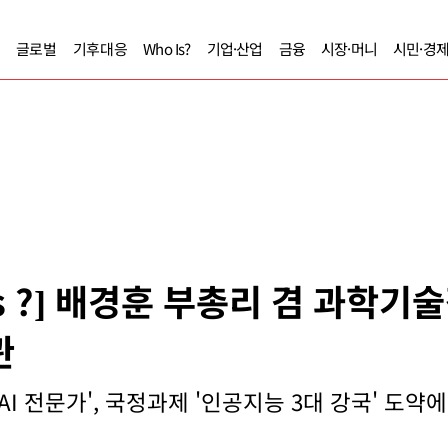
글로벌
기후대응
Who Is?
기업·산업
금융
시장·머니
시민·경
Is ?] 배경훈 부총리 겸 과학
관
AI 전문가', 국정과제 '인공지능 3대 강국' 도약에 