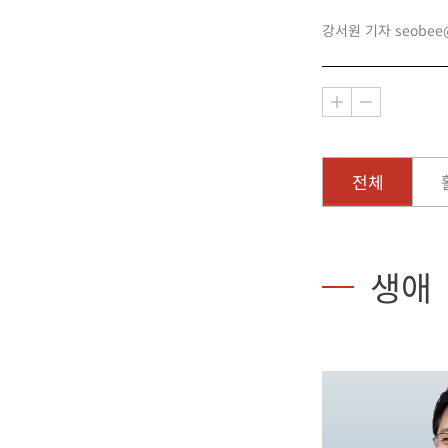
강서원 기자 seobee@b
전체
생애