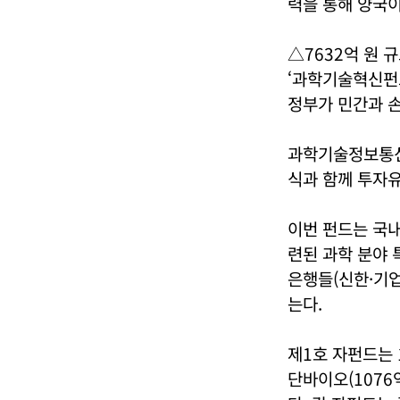
력을 통해 양국이
△7632억 원 
‘과학기술혁신펀드
정부가 민간과 손
과학기술정보통신부
식과 함께 투자유
이번 펀드는 국내
련된 과학 분야 
은행들(신한·기업
는다.
제1호 자펀드는 1
단바이오(1076억