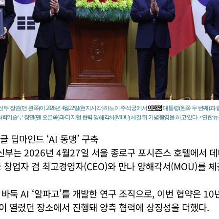
이재명
 장관(맨 왼쪽)이 2026년 4월22일(현지시각) 하노이 주석궁에서
대통령(왼쪽 두 번째)과
 과학기술부 장관(맨 오른쪽)과 디지털 협력 양해각서(MOU) 체결 뒤 기념촬영을 하고 있다. <연합뉴
 딥마인드 ‘AI 동맹’ 구축
는 2026년 4월27일 서울 종로구 포시즌스 호텔에서 데
 창업자 겸 최고경영자(CEO)와 만나 양해각서(MOU)를 체
바둑 AI ‘알파고’를 개발한 연구 조직으로, 이번 협약은 10
이 열렸던 장소에서 진행돼 양측 협력에 상징성을 더했다.