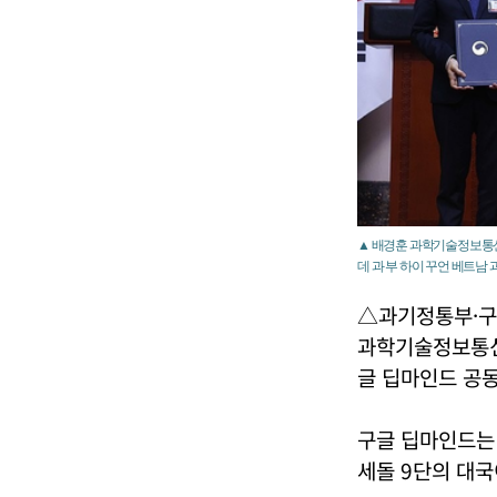
▲ 배경훈 과학기술정보통신부
데 과 부 하이 꾸언 베트남
△과기정통부·구글
과학기술정보통신부
글 딥마인드 공동
구글 딥마인드는 
세돌 9단의 대국