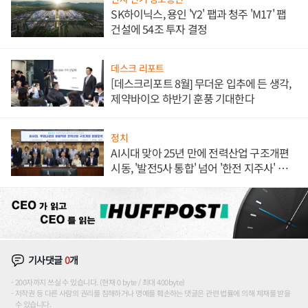
SK하이닉스, 용인 'Y2' 팹과 청주 'M17' 팹
건설에 54조 투자 결정
데스크 리포트
[데스크리포트 8월] 무더운 입추에 든 생각,
제약바이오 하반기 훈풍 기대한다
정치
AI시대 맞아 25년 만에 전력산업 구조개편
시동, '발전5사 통합' 넘어 '한전 지주사' 재편
론도
기사댓글
0
개
200자까지 쓰실 수 있습니다. (현재 0 byte / 최대 400byte)
저작권 등 다른 사람의 권리를 침해하거나 명예를 훼손하는 댓글은 관련 법률에 의해 제재를 받을
수 있습니다.