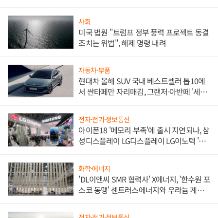
사회
미국 법원 "트럼프 정부 풍력 프로젝트 동결
조치는 위법", 해제 명령 내려
자동차·부품
현대차 올해 SUV 국내 베스트셀러 톱10에
서 싼타페만 자리매김, 그랜저·아반떼 '세단
쌍끌이'로 내수 방어
전자·전기·정보통신
아이폰18 '메모리 부족'에 출시 지연되나, 삼
성디스플레이 LG디스플레이 LG이노텍 '탈
애플' 수익 다각화 속도
화학·에너지
'DL이앤씨 SMR 협력사' X에너지, '한수원 포
스코 동맹' 센트러스에너지와 우라늄 계약
체결
전자·전기·정보통신