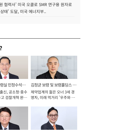
원 협력사' 미국 오클로 SMR 연구용 원자로
 상태' 도달, 미국 에너지부..
?
통령실 민정수석비
김정균 보령 및 보령홀딩스 대
 출신, 공소청·중수
제약업계의 젊은 오너 3세 경
표이사 사장
두고 검찰개혁 완수
영자, 미래 먹거리 '우주와 헬
년]
스케어' 공들여 [2026년]