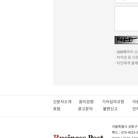
-
200자
까지 쓰실
- 저작권 등 
- 타인에게 불
신문사소개
윤리강령
기사심의규정
이
포럼
광고문의
불편신고
서울특별시 성동구 성
팩스 : 070-4015-
ISSN : 2636-171