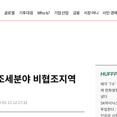
글로벌
기후대응
Who Is?
기업·산업
금융
시장·머니
시민·경
HUFF
 조세분야 비협조지역
매각 '7수
에 한화생
냈다
-03-13 12:17:32
SK하이닉스
투입한다 :
인프라 시