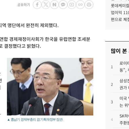
공유하기
롯데케미칼
업이익 11
편으로 체
지역 명단에서 완전히 제외했다.
럽연합 경제재정이사회가 한국을 유럽연합 조세분
로 결정했다고 밝혔다.
많이 본
로이터
1
동",
한
전
삼성전
2
이
권가 
미국 
3
는 위
감
SK하
4
▲ 홍남기 경제부총리 겸 기획재정부 장관.
주환원