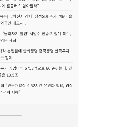
니에 홈플러스 담아달라"
목주] '2차전지 강세' 삼성SDI 주가 7%대 올
 외국인 매도세..
 '돌려차기 발언' 서범수·진종오 징계 착수,
2명은 사퇴
 매각 본입찰에 한화생명 흥국생명 한국투자
3곳 참여
분기 영업이익 6753억으로 66.9% 늘어, 민
은 13.5조
회 "연구개발직 주52시간 유연화 필요, 경직
경쟁력 저해"