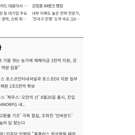
카드 대표이사 사
강정훈 iM뱅크 행장
성 등 대기업 주요
내부 이해도 높은 전략 전문가,
 경력, 신뢰 회복
'전국구 은행' 도약 속도 [2026
[2026년]
년]
사
 가뭄 겪는 농가에 재해자금 3천억 지원, 강
 역량 집중"
스 포스코인터내셔널과 포스코DX 지분 일부
 재원 2조5천억 확보
투스 '제우스: 오만의 신' 8월26일 출시, 진입
MMORPG 내..
고환율 기조' 극복 절실, 조좌진 '인바운드'
늘려 답 찾는다
정말] 민주당 민병덕 "홈플러스 정상화될 때까