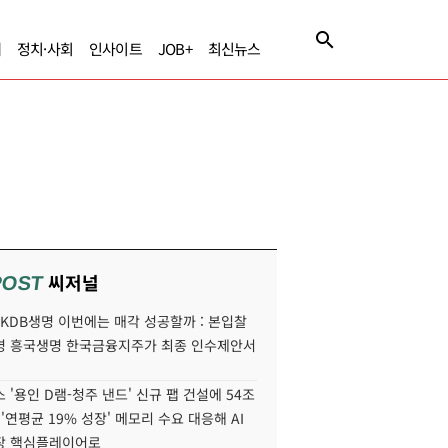
제
정치·사회
인사이트
JOB+
최신뉴스
씨저널
POST
' KDB생명 이번에는 매각 성공할까 : 본입찰
명 흥국생명 한국금융지주가 최종 인수제안서
 '용인 D램-청주 낸드' 신규 팹 건설에 54조
 '연평균 19% 성장' 메모리 수요 대응해 AI
장 핵심플레이어로