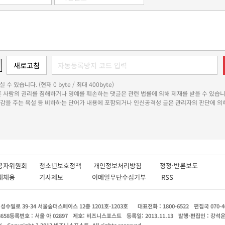
 수 있습니다. (현재 0 byte / 최대 400byte)
다른 사람의 권리를 침해하거나 명예를 훼손하는 댓글은 관련 법률에 의해 제재를 받을 수 있습니
쾌감을 주는 욕설 등 비하하는 단어가 내용에 포함되거나 인신공격성 글은 관리자의 판단에 의해
용자위원회
청소년보호정책
개인정보처리방침
정정·반론보도
인재채용
기사제보
이메일무단수집거부
RSS
수일로 39-34 서울숲더스페이스 12층 1201호-1203호
대표전화 : 1800-6522
편집국 070-4
8658
등록번호 : 서울 아 02897
제호: 비즈니스포스트
등록일: 2013.11.13
발행·편집인 : 강석
X
Copyright ? 2013 비즈니스포스트. All rights reserved.