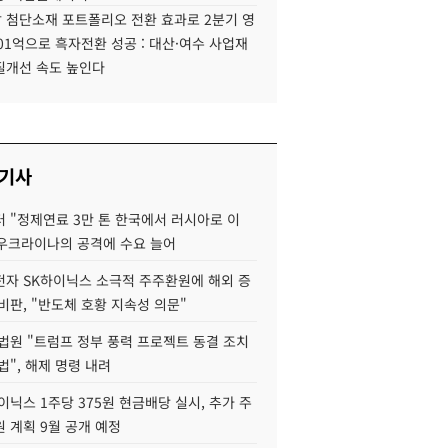
 첨단소재 포트폴리오 전환 효과로 2분기 영
01억으로 흑자전환 성공 : 대산·여수 사업재
질개선 속도 높인다
 기사
 "정제연료 3만 톤 한국에서 러시아로 이
 우크라이나의 공격에 수요 늘어
자 SK하이닉스 소극적 주주환원에 해외 증
비판, "반도체 호황 지속성 의문"
법원 "트럼프 정부 풍력 프로젝트 동결 조치
법", 해제 명령 내려
이닉스 1주당 375원 현금배당 실시, 추가 주
 계획 9월 공개 예정