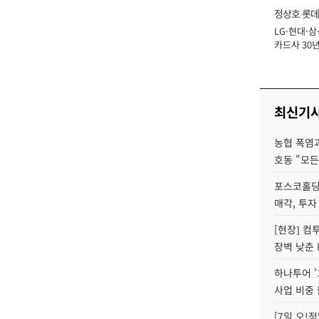
정상호 롯데
LG·현대·삼
장
카드사 30년
에 '초집중' 
최신기
농협 폭염과
호동 "모든
포스코홀딩
매각, 투자
[현장] 컴
장벽 낮춘 
하나투어 '
사업 비중 
[7일 오!