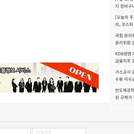
지 장바구
[오늘의 주
라, 코스피
국힘 윤리위
윤리위원 
KDB생명
금융지주 
가스공사 2
수용 미수금
반도체공학
된 규제가 