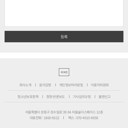
PC버전
회사소개
윤리강령
개인정보처리방침
이용자위원회
청소년보호정책
정정·반론보도
기사심의규정
불편신고
서울특별시 성동구 성수일로 39-34 서울숲더스페이스 12층
대표전화 : 1800-6522
팩스 : 070-4015-8658