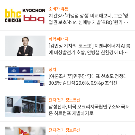
소비자·유통
치킨3사 '가맹점 상생' 비교해보니, 교촌 '영
업권 보호'·bhc '신메뉴 개발'·BBQ '원가 부
담'
화학·에너지
[김민정 기자의 '코스뽀'] 지엔씨에너지 AI 붐
에 비상발전기 호황, 안병철 친환경 에너지
발전전문기업 향한다
정치
[여론조사꽃] 민주당 당대표 선호도 정청래
30.5%·김민석 29.6%, 0.9%p 초접전
전자·전기·정보통신
삼성전자, 미국 오크리지국립연구소와 극저
온 히트펌프 개발하기로
전자·전기·정보통신