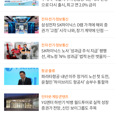
으로 다시 출시, 최고 연 2.0% 금리
전자·전기·정보통신
삼성전자 SK하이닉스 D램 가격에 해외 증
권가 '고점' 시각 나와, 장기 계약에 단점 부
각
전자·전기·정보통신
SK하이닉스 노사 '성과급 주식 지급' 평행
선, 곽노정 'N% 성과급' 법적 논란 벗을지 주
목
항공·물류
파라타항공 내년 미주 장거리 노선 첫 도전,
윤철민 '하이브리드 항공사' 승부수 통할까
인터넷·게임·콘텐츠
YG엔터 하반기 빅뱅 월드투어로 실적 성장
증권가 전망, 신인 보이그룹도 주목