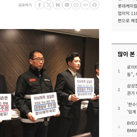
공유하기
롯데케미칼
업이익 11
편으로 체
많이 본
로이터
1
동",
삼성전
2
권가 
'한수
3
'임계
BYD
4
BMW