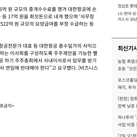
정상호 롯데
6억 원 규모의 중개수수료를 챙겨 대한항공에 손
LG·현대·삼
장
 등 17억 원을 회삿돈으로 내게 했으며 ‘사무장
카드사 30년
1522억 원 규모의 요양급여를 부정 수급하는 등
에 '초집중' 
 항공전문가 대표 등 대한항공 총수일가의 사익으
최신기
지하는 이사회를 구성하도록 주주제안을 가능한 빨
항공 차기 주주총회에서 사내이사로서 임무를 방기
농협 폭염과
사 연임에 반대해야 한다”고 요구했다. [비즈니스
호동 "모든
포스코홀딩
매각, 투자
[현장] 컴
배포금지>
장벽 낮춘 
하나투어 '
사업 비중 
[7일 오!