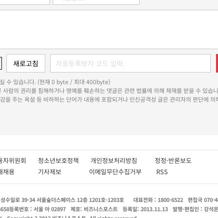
 수 있습니다. (현재 0 byte / 최대 400byte)
다른 사람의 권리를 침해하거나 명예를 훼손하는 댓글은 관련 법률에 의해 제재를 받을 수 있습니
쾌감을 주는 욕설 등 비하하는 단어가 내용에 포함되거나 인신공격성 글은 관리자의 판단에 의해
용자위원회
청소년보호정책
개인정보처리방침
정정·반론보도
인재채용
기사제보
이메일무단수집거부
RSS
수일로 39-34 서울숲더스페이스 12층 1201호-1203호
대표전화 : 1800-6522
편집국 070-4
8658
등록번호 : 서울 아 02897
제호: 비즈니스포스트
등록일: 2013.11.13
발행·편집인 : 강석
X
Copyright ? 2013 비즈니스포스트. All rights reserved.