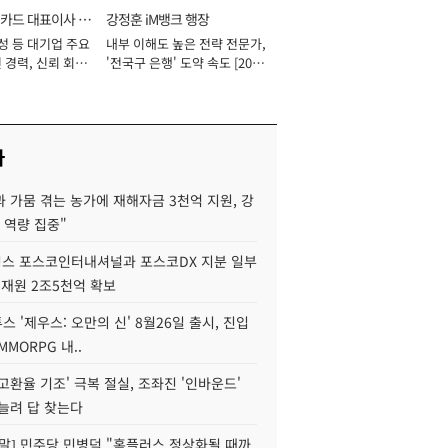
카드 대표이사 사
강정훈 iM뱅크 행장
성 등 대기업 주요
내부 이해도 높은 전략 전문가,
 경력, 신뢰 회복
'전국구 은행' 도약 속도 [2026
[2026년]
년]
사
 가뭄 겪는 농가에 재해자금 3천억 지원, 강
 역량 집중"
스 포스코인터내셔널과 포스코DX 지분 일부
 재원 2조5천억 확보
투스 '제우스: 오만의 신' 8월26일 출시, 진입
MMORPG 내..
고환율 기조' 극복 절실, 조좌진 '인바운드'
늘려 답 찾는다
정말] 민주당 민병덕 "홈플러스 정상화될 때까