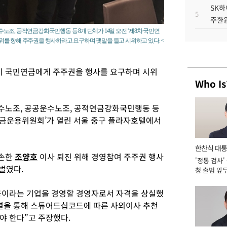
SK하
5
주환원
조, 공적연금강화국민행동 등 8개 단체가 14일 오전 ‘제8차 국민연
를 향해 주주권을 행사하라고 요구하며 팻말을 들고 시위하고 있다. <
 국민연금에게 주주권을 행사를 요구하며 시위
Who Is
수노조, 공공운수노조, 공적연금강화국민행동 등
 기금운용위원회’가 열린 서울 중구 플라자호텔에서
한찬식 대
훼손한
조양호
이사 퇴진 위해 경영참여 주주권 행사
'정통 검사'
서관
 벌였다.
청 출범 앞
맡아 [2026
이라는 기업을 경영할 경영자로서 자격을 상실했
결을 통해 스튜어드십코드에 따른 사외이사 추천
야 한다”고 주장했다.