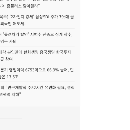
니에 홈플러스 담아달라"
목주] '2차전지 강세' 삼성SDI 주가 7%대 올
 외국인 매도세..
 '돌려차기 발언' 서범수·진종오 징계 착수,
2명은 사퇴
 매각 본입찰에 한화생명 흥국생명 한국투자
3곳 참여
분기 영업이익 6753억으로 66.9% 늘어, 민
은 13.5조
회 "연구개발직 주52시간 유연화 필요, 경직
경쟁력 저해"