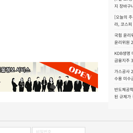
지 장바구
[오늘의 주
라, 코스피
국힘 윤리위
윤리위원 
KDB생명
금융지주 
가스공사 2
수용 미수금
반도체공학
된 규제가 