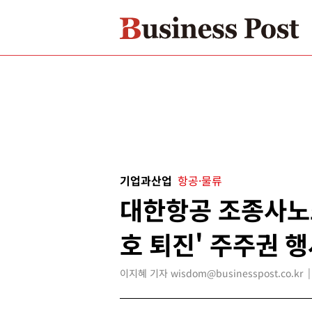
기업과산업
항공·물류
대한항공 조종사노
호 퇴진' 주주권 
이지혜 기자 wisdom@businesspost.co.kr