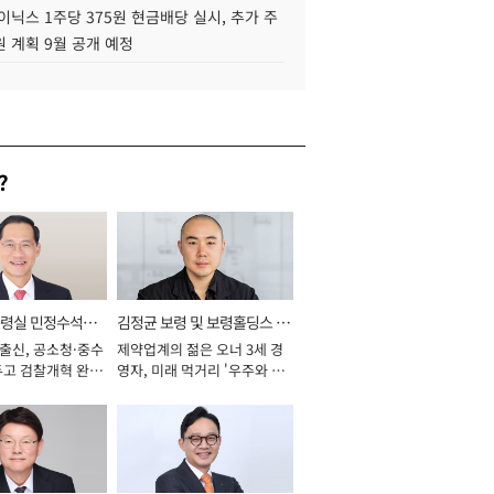
이닉스 1주당 375원 현금배당 실시, 추가 주
 계획 9월 공개 예정
?
통령실 민정수석비
김정균 보령 및 보령홀딩스 대
 출신, 공소청·중수
제약업계의 젊은 오너 3세 경
표이사 사장
두고 검찰개혁 완수
영자, 미래 먹거리 '우주와 헬
년]
스케어' 공들여 [2026년]