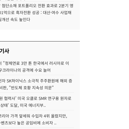
 첨단소재 포트폴리오 전환 효과로 2분기 영
01억으로 흑자전환 성공 : 대산·여수 사업재
질개선 속도 높인다
 기사
 "정제연료 3만 톤 한국에서 러시아로 이
 우크라이나의 공격에 수요 늘어
자 SK하이닉스 소극적 주주환원에 해외 증
비판, "반도체 호황 지속성 의문"
원 협력사' 미국 오클로 SMR 연구용 원자로
 상태' 도달, 미국 에너지부..
코리아 가격 앞세워 수입차 4위 올랐지만,
·벤츠보다 높은 공임비에 소비자 ..