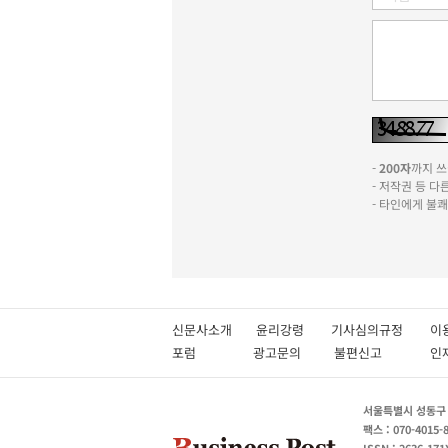
-
200자
까지 쓰실
- 저작권 등 
- 타인에게 불
신문사소개
윤리강령
기사심의규정
이
포럼
광고문의
불편신고
서울특별시 성동구 성
팩스 : 070-4015-
ISSN : 2636-171