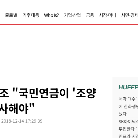
글로벌
기후대응
Who Is?
기업·산업
금융
시장·머니
시민·경
HUFF
조 "국민연금이 '조양
매각 '7수
행사해야"
에 한화생
냈다
2018-12-14 17:29:39
SK하이닉스
투입한다 :
인프라 시