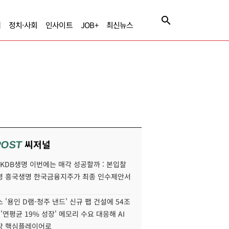
제
정치·사회
인사이트
JOB+
최신뉴스
씨저널
POST
' KDB생명 이번에는 매각 성공할까 : 본입찰
명 흥국생명 한국금융지주가 최종 인수제안서
 '용인 D램-청주 낸드' 신규 팹 건설에 54조
 '연평균 19% 성장' 메모리 수요 대응해 AI
장 핵심플레이어로