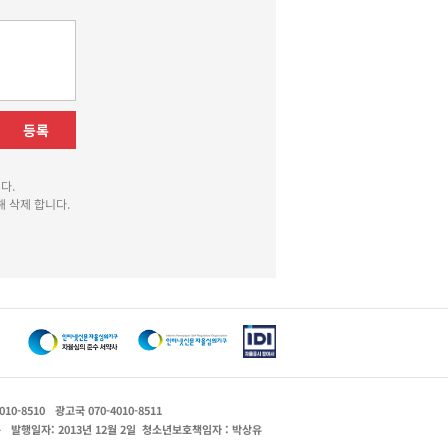
등록
다.
 삭제 합니다.
010-8510
광고국 070-4010-8511
운
발행일자: 2013년 12월 2일
청소년보호책임자 : 박상유