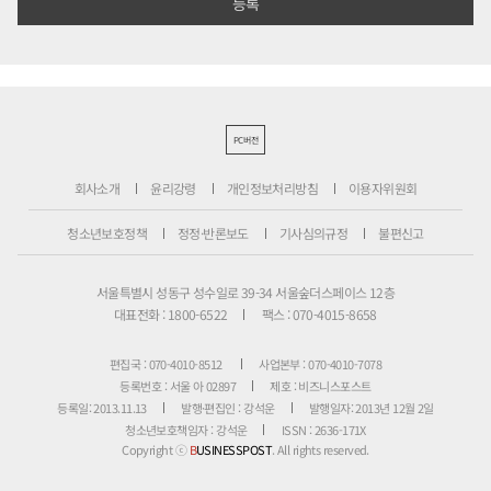
PC버전
회사소개
윤리강령
개인정보처리방침
이용자위원회
청소년보호정책
정정·반론보도
기사심의규정
불편신고
서울특별시 성동구 성수일로 39-34 서울숲더스페이스 12층
대표전화 : 1800-6522
팩스 : 070-4015-8658
편집국 : 070-4010-8512
사업본부 : 070-4010-7078
등록번호 : 서울 아 02897
제호 : 비즈니스포스트
등록일: 2013.11.13
발행·편집인 : 강석운
발행일자: 2013년 12월 2일
청소년보호책임자 : 강석운
ISSN : 2636-171X
Copyright ⓒ
B
USINESSPOST
. All rights reserved.