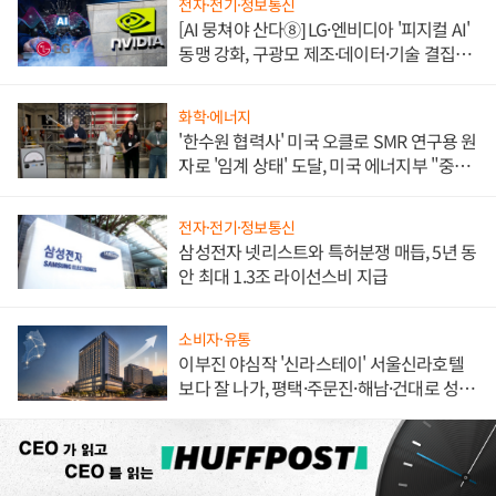
전자·전기·정보통신
[AI 뭉쳐야 산다⑧] LG·엔비디아 '피지컬 AI'
동맹 강화, 구광모 제조·데이터·기술 결집
해 종합 로보틱스 기업으로
화학·에너지
'한수원 협력사' 미국 오클로 SMR 연구용 원
자로 '임계 상태' 도달, 미국 에너지부 "중요
한 이정표"
전자·전기·정보통신
삼성전자 넷리스트와 특허분쟁 매듭, 5년 동
안 최대 1.3조 라이선스비 지급
소비자·유통
이부진 야심작 '신라스테이' 서울신라호텔
보다 잘 나가, 평택·주문진·해남·건대로 성
장판 더 넓힌다