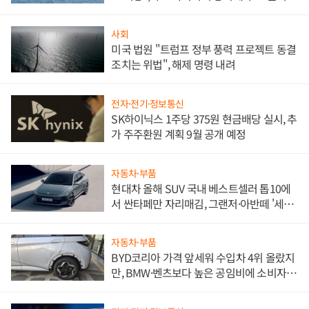
사회
미국 법원 "트럼프 정부 풍력 프로젝트 동결
조치는 위법", 해제 명령 내려
전자·전기·정보통신
SK하이닉스 1주당 375원 현금배당 실시, 추
가 주주환원 계획 9월 공개 예정
자동차·부품
현대차 올해 SUV 국내 베스트셀러 톱10에
서 싼타페만 자리매김, 그랜저·아반떼 '세단
쌍끌이'로 내수 방어
자동차·부품
BYD코리아 가격 앞세워 수입차 4위 올랐지
만, BMW·벤츠보다 높은 공임비에 소비자
불만 폭발