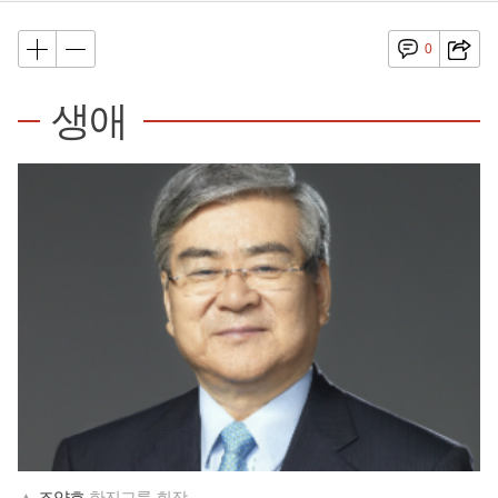
0
생애
▲
조양호
한진그룹 회장.