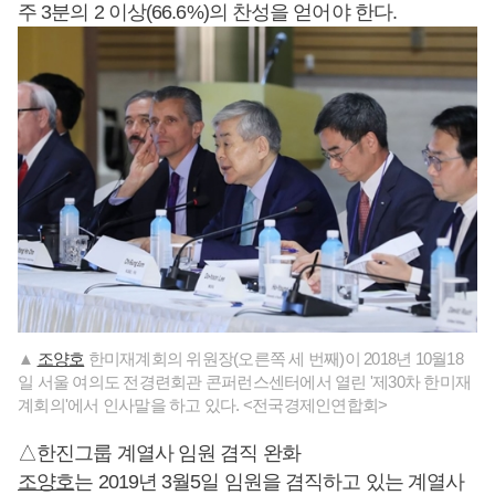
주 3분의 2 이상(66.6%)의 찬성을 얻어야 한다.
▲
조양호
한미재계회의 위원장(오른쪽 세 번째)이 2018년 10월18
일 서울 여의도 전경련회관 콘퍼런스센터에서 열린 '제30차 한미재
계회의'에서 인사말을 하고 있다. <전국경제인연합회>
△한진그룹 계열사 임원 겸직 완화
조양호
는 2019년 3월5일 임원을 겸직하고 있는 계열사