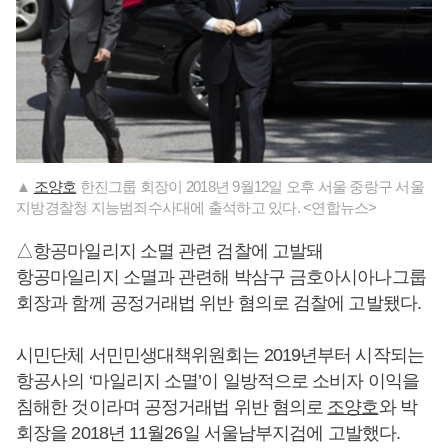
▲
조양호
한진그룹 회장이 2018년 9월12일 오후 서울 중랑구 서울
지방경찰청 지능범죄수사대에 출석하고 있다. <연합뉴스>
△항공마일리지 소멸 관련 검찰에 고발돼
항공마일리지 소멸과 관련해 박삼구 금호아시아나그룹
회장과 함께 공정거래법 위반 혐의로 검찰에 고발됐다.
시민단체 서민민생대책위원회는 2019년부터 시작되는
항공사의 ‘마일리지 소멸’이 일방적으로 소비자 이익을
침해한 것이라며 공정거래법 위반 혐의로
조양호
와 박
회장을 2018년 11월26일 서울남부지검에 고발했다.