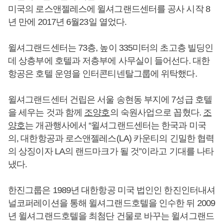
미국의 로스앤젤레스에 윌셔그랜드센터를 공사 시작 8
년 만에 2017년 6월23일 열었다.
윌셔그랜드센터는 73층, 높이 335미터의 초고층 빌딩인
데 상층부에 호텔과 저층부에 사무실이 들어선다. 대한
항공은 호텔 운영을 인터콘티넨탈그룹에 위탁했다.
윌셔그랜드센터 건립은 서울 송현동 부지에 7성급 호텔
을 세우는 것과 함께
조양호
의 숙원사업으로 꼽혔다.
조
양호
는 개관행사에서 “윌셔그랜드센터는 한국과 미국
의, 대한항공과 로스앤젤레스(LA) 카운티의 긴밀한 협력
의 상징이자 LA의 랜드마크가 될 것”이라고 기대를 나타
냈다.
한진그룹은 1989년 대한항공 미국 법인인 한진인터내셔
널코퍼레이션을 통해 윌셔그랜드호텔을 인수한 뒤 2009
년 윌셔그랜드호텔을 최첨단 건물로 바꾸는 윌셔그랜드