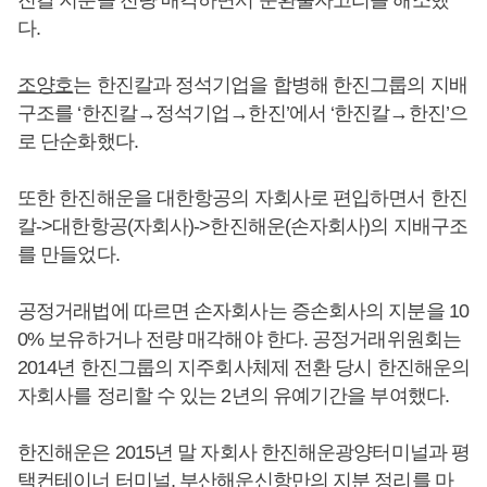
다.
조양호
는 한진칼과 정석기업을 합병해 한진그룹의 지배
구조를 ‘한진칼→정석기업→한진’에서 ‘한진칼→한진’으
로 단순화했다.
또한 한진해운을 대한항공의 자회사로 편입하면서 한진
칼->대한항공(자회사)->한진해운(손자회사)의 지배구조
를 만들었다.
공정거래법에 따르면 손자회사는 증손회사의 지분을 10
0% 보유하거나 전량 매각해야 한다. 공정거래위원회는
2014년 한진그룹의 지주회사체제 전환 당시 한진해운의
자회사를 정리할 수 있는 2년의 유예기간을 부여했다.
한진해운은 2015년 말 자회사 한진해운광양터미널과 평
택컨테이너 터미널, 부산해운신항만의 지분 정리를 마