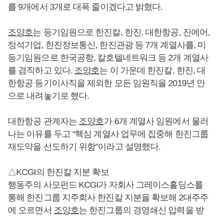
를 9개에서 3개로 대폭 줄이겠다고 밝혔다.
조양호
는 등기임원으로 한진칼, 한진, 대한항공, 진에어,
정석기업, 한진정보통신, 한진관광 등 7개 계열사를, 미
등기임원으로 한국공항, 칼호텔네트워크 등 2개 계열사
를 겸직하고 있다.
조양호
는 이 가운데 한진칼, 한진, 대
한항공 등기이사직을 제외한 모든 임원직을 2019년 안
으로 내려놓기로 했다.
대한항공 관계자는
조양호
가 6개 계열사 임원에서 물러
나는 이유를 두고 “핵심 계열사 업무에 집중해 한진그룹
재도약을 선도하기 위함”이라고 설명했다.
△KCGI의 한진칼 지분 확보
행동주의 사모펀드 KCGI가 자회사 그레이스홀딩스를
통해 한진그룹 지주회사 한진칼 지분을 확보해 2대주주
에 오르면서
조양호
는 한진그룹의 경영쇄신 압력을 받