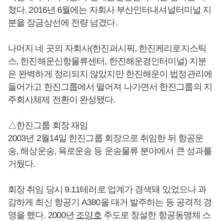
쳤다. 2016년 6월에는 자회사 부산인터내셔널터미널 지
분을 장금상선에 전량 넘겼다.
나머지 네 곳의 자회사(한진퍼시픽, 한진케리로지스틱
스, 한진해운신항물류센터, 한진해운경인터미널) 지분
은 완벽하게 정리되지 않았지만 한진해운이 법정관리에
들어가고 한진그룹에서 떨어져 나가면서 한진그룹의 지
주회사체제 전환이 완성됐다.
△한진그룹 회장 재임
2003년 2월14일 한진그룹 회장으로 취임한 뒤 항공운
송, 해상운송, 육로운송 등 운송물류 분야에서 큰 성과를
거뒀다.
회장 취임 당시 9.11테러로 업계가 경색돼 있었으나 과
감하게 최신 항공기 A380을 대거 발주하는 등 공격적 경
영을 했다. 2000년
조양호
주도로 창설한 항공동맹체 스