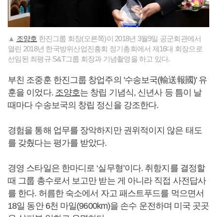
▲
조양호
한진그룹 회장(오른쪽)이 2018년 3월9일 공군회관에서
열린 2018년 한국방위산업진흥회 정기총회에서 제16대 회장으로
선임된 최평규 S&T그룹 회장과 기념촬영을 하고 있다.
부친 조중훈 한진그룹 창업주의 '수송보국(輸送報國)' 유
훈을 이었다.
조양호
는 창립 기념식, 신년사 등 틈이 날
때마다 수송보국의 창립 정신을 강조한다.
경험을 통해 업무를 장악하지만 권위적이지 않은 태도
를 갖췄다는 평가를 받았다.
경영 스타일은 한마디로 ‘실무형’이다. 취항지를 결정할
때 그룹 총수로서 보고만 받는 게 아니라 직접 사전답사
를 한다. 허름한 숙소에서 자고 패스트푸드를 먹으면서
18일 동안 6천 마일(9600km)을 손수 운전하며 미국 곳곳