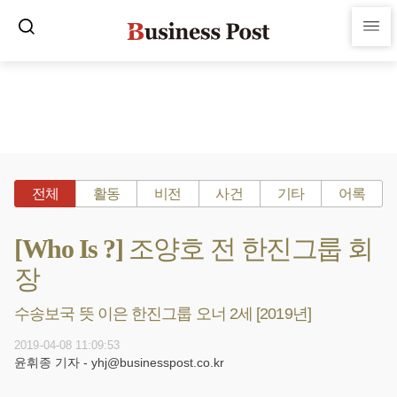
전체
활동
비전
사건
기타
어록
[Who Is ?] 조양호 전 한진그룹 회
장
수송보국 뜻 이은 한진그룹 오너 2세 [2019년]
2019-04-08 11:09:53
윤휘종 기자 - yhj@businesspost.co.kr