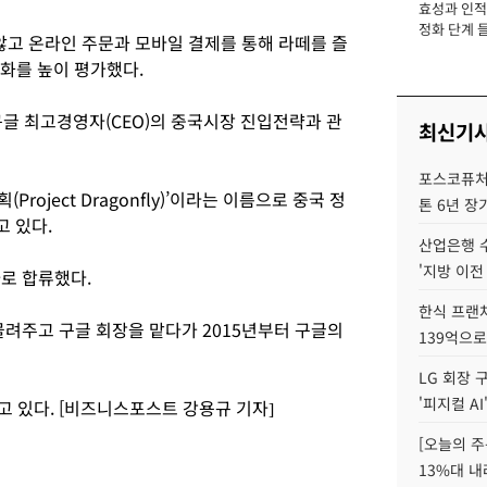
효성과 인적 
장
정화 단계 들
않고 온라인 주문과 모바일 결제를 통해 라떼를 즐
문화를 높이 평가했다.
구글 최고경영자(CEO)의 중국시장 진입전략과 관
최신기
포스코퓨처엠
roject Dragonfly)’이라는 이름으로 중국 정
톤 6년 장
 있다.
산업은행 
'지방 이전
로 합류했다.
한식 프랜
물려주고 구글 회장을 맡다가 2015년부터 구글의
139억으로
LG 회장 
'피지컬 AI
 있다. [비즈니스포스트 강용규 기자]
[오늘의 주
13%대 내