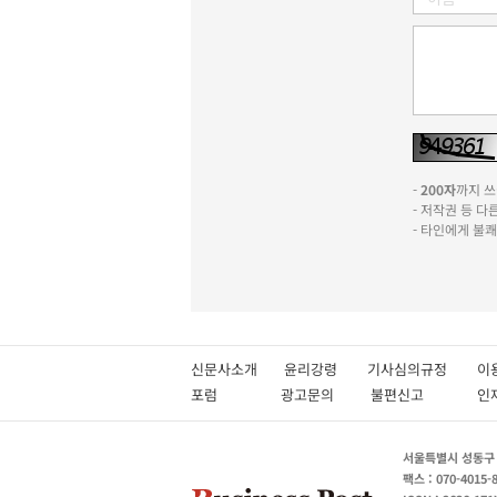
-
200자
까지 쓰실
- 저작권 등 
- 타인에게 불
신문사소개
윤리강령
기사심의규정
이
포럼
광고문의
불편신고
서울특별시 성동구 성
팩스 : 070-4015-