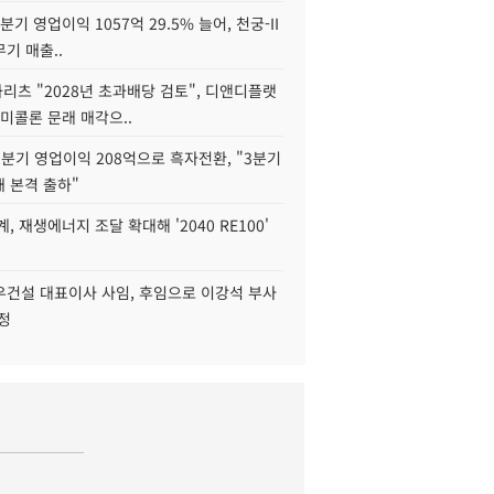
2분기 영업이익 1057억 29.5% 늘어, 천궁-II
기 매출..
화리츠 "2028년 초과배당 검토", 디앤디플랫
미콜론 문래 매각으..
분기 영업이익 208억으로 흑자전환, "3분기
재 본격 출하"
, 재생에너지 조달 확대해 '2040 RE100'
우건설 대표이사 사임, 후임으로 이강석 부사
정