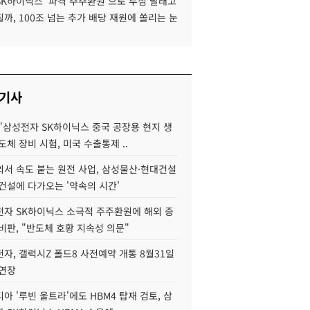
SK하이닉스 '파격 주주환원'으로 투심 달래고
까, 100조 넘는 추가 배당 재원에 쏠리는 눈
 기사
"삼성전자 SK하이닉스 중국 공장용 현지 생
도체 장비 시험, 미국 수출통제 ..
서 속도 붙는 원전 사업, 삼성물산·현대건설
건설에 다가오는 '약속의 시간'
자 SK하이닉스 소극적 주주환원에 해외 증
비판, "반도체 호황 지속성 의문"
자, 갤럭시Z 폴드8 사전예약 개통 8월31일
 연장
아 '루빈 울트라'에도 HBM4 탑재 검토, 삼