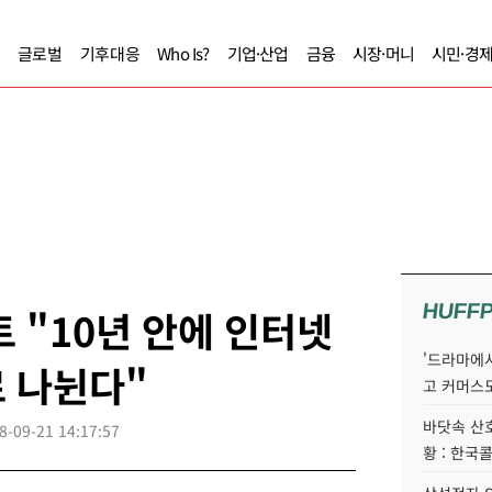
글로벌
기후대응
Who Is?
기업·산업
금융
시장·머니
시민·경
HUFF
트 "10년 안에 인터넷
'드라마에서
 나뉜다"
고 커머스
바닷속 산
8-09-21 14:17:57
황 : 한국