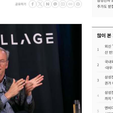
삼성전자 
공유하기
주가도 받칠
많이 본
외신 
1
산 반
국내외
2
·대우
삼성전
3
권가 
삼성전
4
까지
엔비디
5