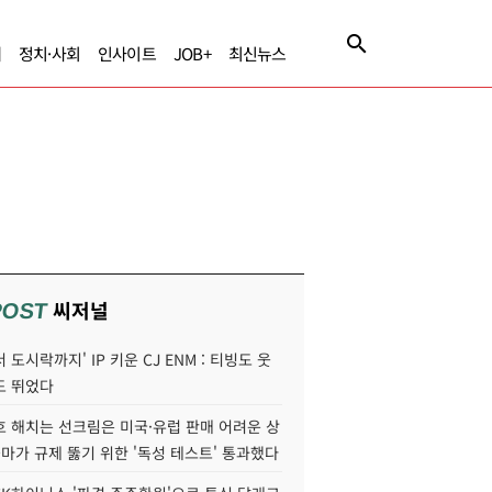
제
정치·사회
인사이트
JOB+
최신뉴스
씨저널
POST
 도시락까지' IP 키운 CJ ENM : 티빙도 웃
도 뛰었다
호 해치는 선크림은 미국·유럽 판매 어려운 상
콜마가 규제 뚫기 위한 '독성 테스트' 통과했다