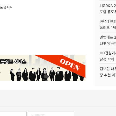
LIGD&A 
배포금지>
포함 유도무
[현장] 한
폼리츠 "세
엘앤에프 2
LFP 양극
HD건설기계
달성 박차
김보현 대
장 추천 예