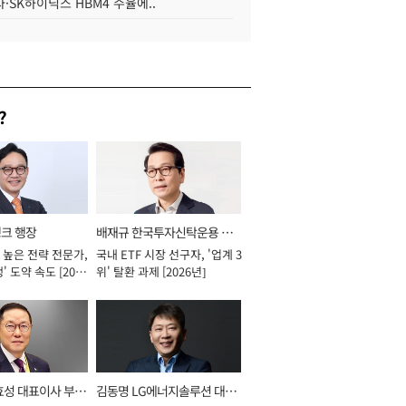
·SK하이닉스 HBM4 수율에..
?
뱅크 행장
배재규 한국투자신탁운용 대
 높은 전략 전문가,
국내 ETF 시장 선구자, '업계 3
표이사 사장
' 도약 속도 [2026
위' 탈환 과제 [2026년]
효성 대표이사 부회
김동명 LG에너지솔루션 대표