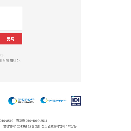
등록
다.
 삭제 합니다.
010-8510
광고국 070-4010-8511
운
발행일자: 2013년 12월 2일
청소년보호책임자 : 박상유