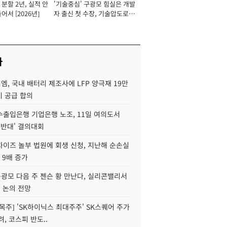
분할 2년, 실적 안
'기술중심' 구광모 힘실은 개발
이사 사장
어서 [2026년]
자 출신 첫 수장, 기술압도로
경쟁력 확보 사활 [2026년]
사
, 국내 배터리 제조사에 LFP 양극재 19만
기 공급 합의
수출입은행 기업은행 노조, 11일 여의도서
 반대' 결의대회
차이즈 놀부 법원에 회생 신청, 지난해 순손실
 9배 증가
구광모 다음 주 젠슨 황 만난다, 실리콘밸리서
' 논의 전망
목주] 'SK하이닉스 최대주주' SK스퀘어 주가
려, 코스피 반도..