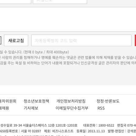
 수 있습니다. (현재 0 byte / 최대 400byte)
다른 사람의 권리를 침해하거나 명예를 훼손하는 댓글은 관련 법률에 의해 제재를 받을 수 있습니
쾌감을 주는 욕설 등 비하하는 단어가 내용에 포함되거나 인신공격성 글은 관리자의 판단에 의해
용자위원회
청소년보호정책
개인정보처리방침
정정·반론보도
인재채용
기사제보
이메일무단수집거부
RSS
수일로 39-34 서울숲더스페이스 12층 1201호-1203호
대표전화 : 1800-6522
편집국 070-4
8658
등록번호 : 서울 아 02897
제호: 비즈니스포스트
등록일: 2013.11.13
발행·편집인 : 강석