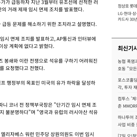
유가가 급등하자 지난 3월부터 유조선에 선적한 러
정상호 롯데
간의 거래 제재 임시 면제 조치를 발표했다.
LG·현대·삼
장
카드사 30년
가 급등 문제를 해소하기 위한 조치라고 설명했다.
에 '초집중' 
 임시 면제 조치를 발표하고, AP통신과 인터뷰에
 이상 계획에 없다고 밝혔다.
최신기
즈 봉쇄와 이란 전쟁으로 석유를 구하기 어려워진
농협 폭염과
를 요청했다고 전했다.
호동 "모든
포스코홀딩
럼프 행정부의 목표인 미국의 유가 하락을 달성하
각, 투자 
컴투스 '제
니 코너 전 정책부국장은 "단기간 임시 면제 조
춘 MMOR
지 불분명하다"며 "영국과 유럽의 러시아산 석유
하나투어 조
사업 비중 
 엘리자베스 워런 민주당 상원의원도 이번 임시
[7일 오!