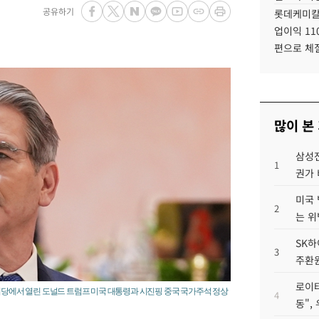
공유하기
롯데케미칼
업이익 11
편으로 체
많이 본
삼성전
1
권가 
미국 
2
는 위
SK하
3
주환원
로이터
대회당에서 열린 도널드 트럼프 미국 대통령과 시진핑 중국 국가주석 정상
4
동",