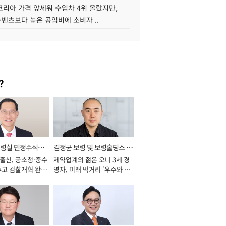
코리아 가격 앞세워 수입차 4위 올랐지만,
·벤츠보다 높은 공임비에 소비자 ..
?
통령실 민정수석비
김정균 보령 및 보령홀딩스 대
 출신, 공소청·중수
제약업계의 젊은 오너 3세 경
표이사 사장
두고 검찰개혁 완수
영자, 미래 먹거리 '우주와 헬
년]
스케어' 공들여 [2026년]