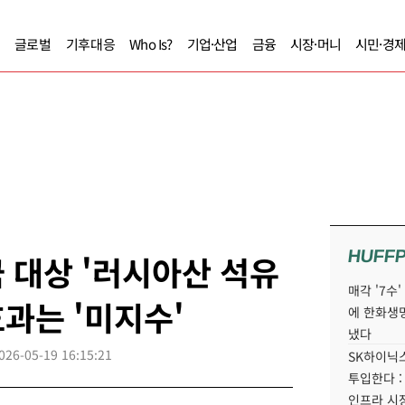
글로벌
기후대응
Who Is?
기업·산업
금융
시장·머니
시민·경
HUFF
 대상 '러시아산 석유
매각 '7수
효과는 '미지수'
에 한화생
냈다
026-05-19 16:15:21
SK하이닉스
투입한다 :
인프라 시