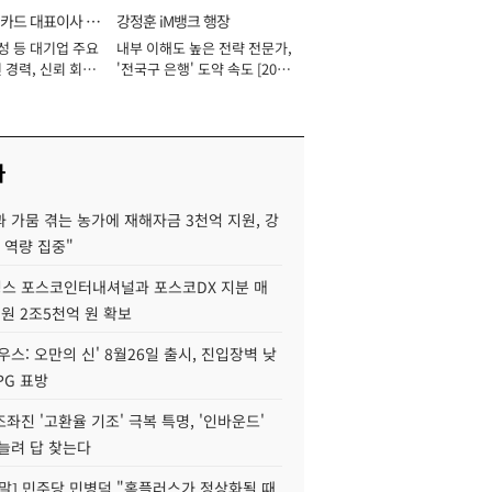
카드 대표이사 사
강정훈 iM뱅크 행장
성 등 대기업 주요
내부 이해도 높은 전략 전문가,
 경력, 신뢰 회복
'전국구 은행' 도약 속도 [2026
[2026년]
년]
사
 가뭄 겪는 농가에 재해자금 3천억 지원, 강
 역량 집중"
스 포스코인터내셔널과 포스코DX 지분 매
재원 2조5천억 원 확보
우스: 오만의 신' 8월26일 출시, 진입장벽 낮
PG 표방
좌진 '고환율 기조' 극복 특명, '인바운드'
늘려 답 찾는다
정말] 민주당 민병덕 "홈플러스가 정상화될 때