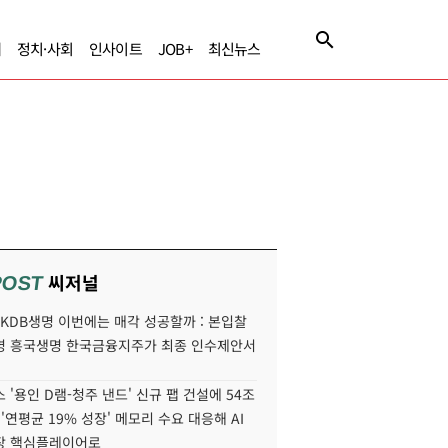
제
정치·사회
인사이트
JOB+
최신뉴스
씨저널
POST
' KDB생명 이번에는 매각 성공할까 : 본입찰
명 흥국생명 한국금융지주가 최종 인수제안서
 '용인 D램-청주 낸드' 신규 팹 건설에 54조
 '연평균 19% 성장' 메모리 수요 대응해 AI
장 핵심플레이어로