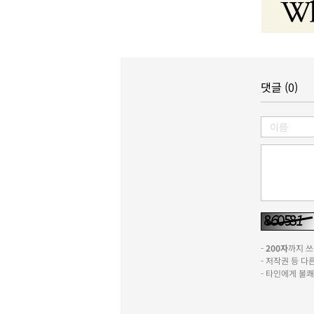
댓글 (0)
-
200자
까지 쓰실
- 저작권 등 
- 타인에게 불