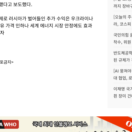
했다고 보도했다.
까지 장바
[오늘의 주
면제로 러시아가 벌어들인 추가 수익은 우크라이나
라, 코스피
발유 가격 인하나 세계 에너지 시장 안정에도 효과
기자
국민의힘 
착수, 위원
반도체공학
된 규제가 
배포금지>
[AI 뭉쳐
대 협업, 
이재명 국
흰 장미 건