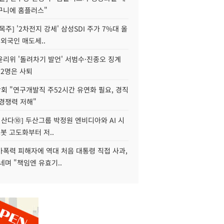
구니에 홈플러스"
목주] '2차전지 강세' 삼성SDI 주가 7%대 올
 외국인 매도세..
윤리위 '돌려차기 발언' 서범수·진종오 징계
 2명은 사퇴
회 "연구개발직 주52시간 유연화 필요, 경직
경쟁력 저해"
야 산다⑩] 두산그룹 박정원 엔비디아와 AI 시
로봇 고도화부터 저..
가폭력 피해자에 역대 처음 대통령 직접 사과,
네며 "책임엔 유효기..