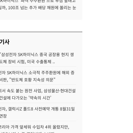
SK하이닉스 '파격 주주환원'으로 투심 달래고
까, 100조 넘는 추가 배당 재원에 쏠리는 눈
 기사
"삼성전자 SK하이닉스 중국 공장용 현지 생
도체 장비 시험, 미국 수출통제 ..
자 SK하이닉스 소극적 주주환원에 해외 증
비판, "반도체 호황 지속성 의문"
서 속도 붙는 원전 사업, 삼성물산·현대건설
건설에 다가오는 '약속의 시간'
자, 갤럭시Z 폴드8 사전예약 개통 8월31일
 연장
코리아 가격 앞세워 수입차 4위 올랐지만,