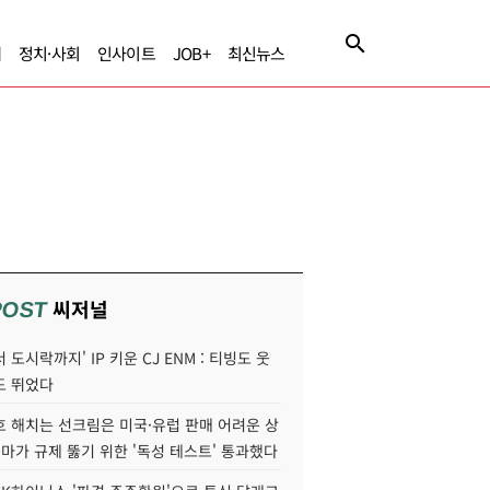
제
정치·사회
인사이트
JOB+
최신뉴스
씨저널
POST
 도시락까지' IP 키운 CJ ENM : 티빙도 웃
도 뛰었다
호 해치는 선크림은 미국·유럽 판매 어려운 상
콜마가 규제 뚫기 위한 '독성 테스트' 통과했다