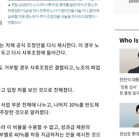
BMW
▲ 19일 삼성전자 노사 2차 사후조정 중재를 맡은 박수근 중노위
위원장은 이날 밤 10시 전후로 노사가 합의안을 내놓거나, 합의에
실패할 겨웅 중노위가 추가 조정안을 내놓을 것이라고 밝혔다. <
되
연합뉴스>
Who Is
 자체 공식 조정안을 다시 제시한다. 이 경우 노
 두고 다시 사후조정에 들어간다.
 거부할 경우 사후조정은 결렬되고, 노조의 파업
한찬식 대
'정통 검사'
서관
고 입장 차를 보인 것으로 전해졌다.
청 출범 앞
맡아 [2026
 사업 부문 전체에 나누고, 나머지 30%를 반도체
주장한 것으로 알려졌다.
라 이 비율을 수용할 수 없고, 성과급 재원의
업부별로 40%를 차등 지급하자는 안을 제시한 것으
정상호 롯데