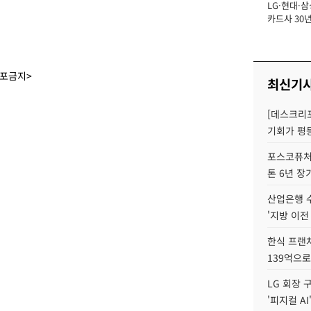
LG·현대·삼
장
카드사 30년
뢰 회복에 
제재 '부담' 
배포금지>
최신기
[데스크리포
기회가 평
포스코퓨처엠
톤 6년 장
산업은행 
'지방 이전
한식 프랜
139억으로
LG 회장 
'피지컬 AI