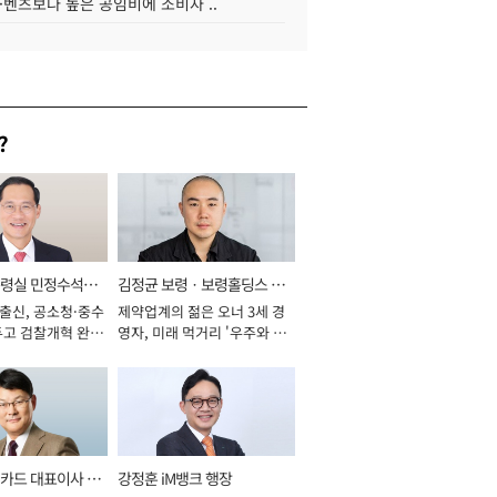
·벤츠보다 높은 공임비에 소비자 ..
?
통령실 민정수석비
김정균 보령ㆍ보령홀딩스 대
 출신, 공소청·중수
제약업계의 젊은 오너 3세 경
표이사 사장
두고 검찰개혁 완수
영자, 미래 먹거리 '우주와 헬
년]
스케어' 공들여 [2026년]
카드 대표이사 사
강정훈 iM뱅크 행장