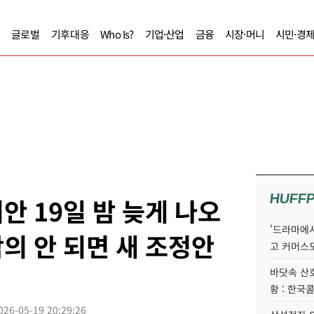
글로벌
기후대응
Who Is?
기업·산업
금융
시장·머니
시민·경
HUFF
안 19일 밤 늦게 나오
'드라마에서
합의 안 되면 새 조정안
고 커머스
바닷속 산
황 : 한국
026-05-19 20:29:26