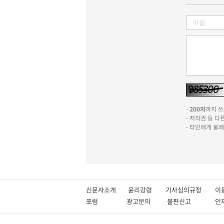
-
200자
까지 쓰실
- 저작권 등 
- 타인에게 불
신문사소개
윤리강령
기사심의규정
이
포럼
광고문의
불편신고