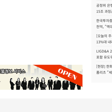
공정위 은행
15조 과징
한국투자증
천억, "역
[오늘의 주
13%대 내
LIGD&A 
포함 유도무
[현장] 한
폼리츠 "세