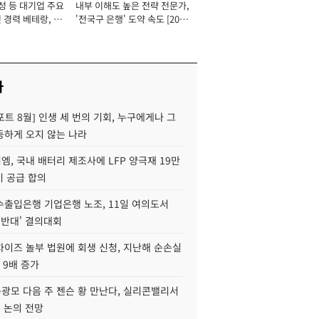
성 등 대기업 주요
내부 이해도 높은 전략 전문가,
 경력 베테랑, 신
'전국구 은행' 도약 속도 [2026
'초집중' 영업정지
년]
[2026년]
사
트 8월] 인생 세 번의 기회, 누구에게나 그
등하게 오지 않는 나라
, 국내 배터리 제조사에 LFP 양극재 19만
기 공급 합의
수출입은행 기업은행 노조, 11일 여의도서
 반대' 결의대회
차이즈 놀부 법원에 회생 신청, 지난해 순손실
 9배 증가
구광모 다음 주 젠슨 황 만난다, 실리콘밸리서
' 논의 전망