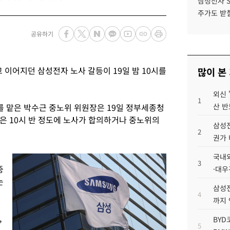
삼성전자 
주가도 받칠
공유하기
 이어지던 삼성전자 노사 갈등이 19일 밤 10시를
많이 본
외신 
1
를 맡은 박수근 중노위 위원장은 19일 정부세종청
산 반
혹은 10시 반 정도에 노사가 합의하거나 중노위의
삼성전
2
권가 
국내외
3
중
·대우
는
삼성전
4
까지
,
BYD
5