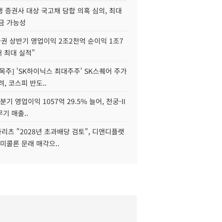
 증권사 대상 국고채 담합 의혹 심의, 최대
금 가능성
권 상반기 영업이익 2조2천억 순이익 1조7
대 최대 실적"
목주] 'SK하이닉스 최대주주' SK스퀘어 주가
려, 코스피 반도..
2분기 영업이익 1057억 29.5% 늘어, 천궁-II
기 매출..
화리츠 "2028년 초과배당 검토", 디앤디플랫
미콜론 문래 매각으..