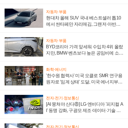
자동차·부품
현대차 올해 SUV 국내 베스트셀러 톱10
에서 싼타페만 자리매김, 그랜저·아반떼
'세단 쌍끌이'로 내수 방어
자동차·부품
BYD코리아 가격 앞세워 수입차 4위 올랐
지만, BMW·벤츠보다 높은 공임비에 소비
자 불만 폭발
화학·에너지
'한수원 협력사' 미국 오클로 SMR 연구용
원자로 '임계 상태' 도달, 미국 에너지부
"중요한 이정표"
전자·전기·정보통신
[AI 뭉쳐야 산다⑧] LG·엔비디아 '피지컬 A
I' 동맹 강화, 구광모 제조·데이터·기술 결
집해 종합 로보틱스 기업으로
전자·전기·정보통신