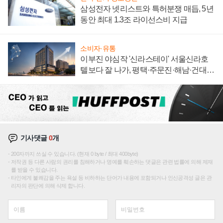
삼성전자 넷리스트와 특허분쟁 매듭, 5년
동안 최대 1.3조 라이선스비 지급
소비자·유통
이부진 야심작 '신라스테이' 서울신라호
텔보다 잘 나가, 평택·주문진·해남·건대로
성장판 더 넓힌다
기사댓글
0
개
200자까지 쓰실 수 있습니다. (현재 0 byte / 최대 400byte)
저작권 등 다른 사람의 권리를 침해하거나 명예를 훼손하는 댓글은 관련 법률에 의해 제재
를 받을 수 있습니다.
타인에게 불쾌감을 주는 욕설 등 비하하는 단어가 내용에 포함되거나 인신공격성 글은 관
리자의 판단에 의해 삭제 합니다.