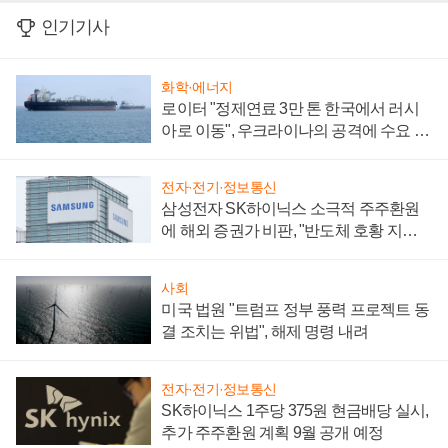
인기기사
화학·에너지
로이터 "정제연료 3만 톤 한국에서 러시
아로 이동", 우크라이나의 공격에 수요 늘
어
전자·전기·정보통신
삼성전자 SK하이닉스 소극적 주주환원
에 해외 증권가 비판, "반도체 호황 지속
성 의문"
사회
미국 법원 "트럼프 정부 풍력 프로젝트 동
결 조치는 위법", 해제 명령 내려
전자·전기·정보통신
SK하이닉스 1주당 375원 현금배당 실시,
추가 주주환원 계획 9월 공개 예정