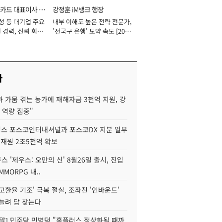
카드 대표이사 사
강정훈 iM뱅크 행장
성 등 대기업 주요
내부 이해도 높은 전략 전문가,
 경력, 신뢰 회복
'전국구 은행' 도약 속도 [2026
[2026년]
년]
사
 가뭄 겪는 농가에 재해자금 3천억 지원, 강
 역량 집중"
스 포스코인터내셔널과 포스코DX 지분 일부
 재원 2조5천억 확보
투스 '제우스: 오만의 신' 8월26일 출시, 진입
MMORPG 내..
고환율 기조' 극복 절실, 조좌진 '인바운드'
늘려 답 찾는다
정말] 민주당 민병덕 "홈플러스 정상화될 때까