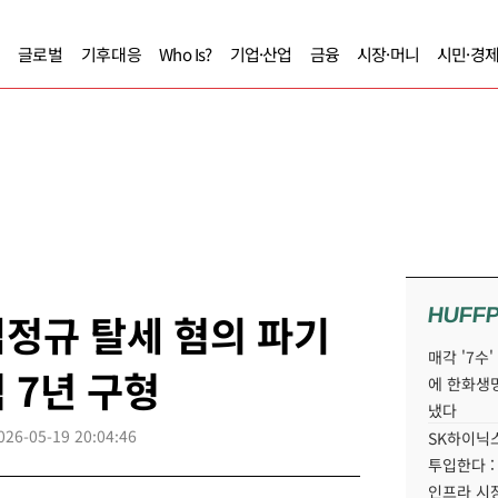
글로벌
기후대응
Who Is?
기업·산업
금융
시장·머니
시민·경
HUFF
정규 탈세 혐의 파기
매각 '7수
 7년 구형
에 한화생
냈다
026-05-19 20:04:46
SK하이닉스
투입한다 :
인프라 시