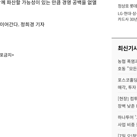
께 파산할 가능성이 있는 만큼 경영 공백을 없앨
정상호 롯데
LG·현대·삼
장
카드사 30년
 이어간다. 정희경 기자
에 '초집중' 
최신기
배포금지>
농협 폭염과
호동 "모든
포스코홀딩
매각, 투자
[현장] 컴
장벽 낮춘 
하나투어 '
사업 비중 
[7일 오!