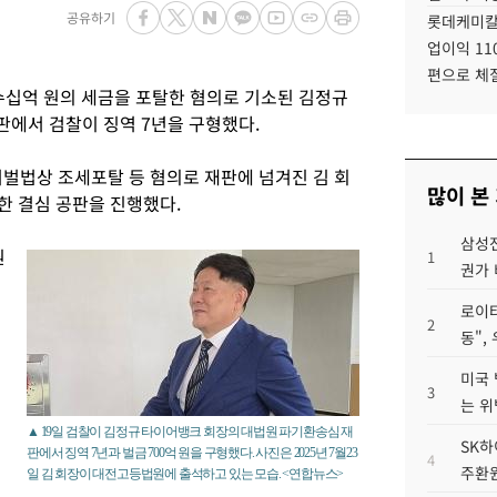
공유하기
롯데케미칼
업이익 11
편으로 체
수십억 원의 세금을 포탈한 혐의로 기소된 김정규
에서 검찰이 징역 7년을 구형했다.
벌법상 조세포탈 등 혐의로 재판에 넘겨진 김 회
많이 본
한 결심 공판을 진행했다.
삼성전
원
1
권가 
로이터
2
동",
미국 
3
는 위
▲ 19일 검찰이 김정규 타이어뱅크 회장의 대법원 파기환송심 재
SK하
판에서 징역 7년과 벌금 700억 원을 구형했다. 사진은 2025년 7월23
4
주환원
일 김 회장이 대전고등법원에 출석하고 있는 모습. <연합뉴스>