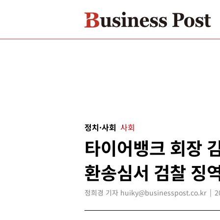
정치·사회
사회
타이어뱅크 회장 김
환송심서 검찰 징역
정희경 기자 huiky@businesspost.co.kr
2