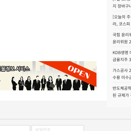
지 장바구
[오늘의 주
라, 코스피
국힘 윤리위
윤리위원 
KDB생명
금융지주 
가스공사 2
수용 미수금
반도체공학
된 규제가 