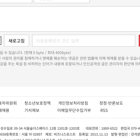
 수 있습니다. (현재 0 byte / 최대 400byte)
다른 사람의 권리를 침해하거나 명예를 훼손하는 댓글은 관련 법률에 의해 제재를 받을 수 있습니
쾌감을 주는 욕설 등 비하하는 단어가 내용에 포함되거나 인신공격성 글은 관리자의 판단에 의해
용자위원회
청소년보호정책
개인정보처리방침
정정·반론보도
인재채용
기사제보
이메일무단수집거부
RSS
수일로 39-34 서울숲더스페이스 12층 1201호-1203호
대표전화 : 1800-6522
편집국 070-4
8658
등록번호 : 서울 아 02897
제호: 비즈니스포스트
등록일: 2013.11.13
발행·편집인 : 강석
X
Copyright ? 2013 비즈니스포스트. All rights reserved.