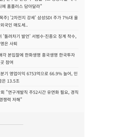
니에 홈플러스 담아달라"
목주] '2차전지 강세' 삼성SDI 주가 7%대 올
 외국인 매도세..
 '돌려차기 발언' 서범수·진종오 징계 착수,
2명은 사퇴
 매각 본입찰에 한화생명 흥국생명 한국투자
3곳 참여
분기 영업이익 6753억으로 66.9% 늘어, 민
은 13.5조
회 "연구개발직 주52시간 유연화 필요, 경직
경쟁력 저해"