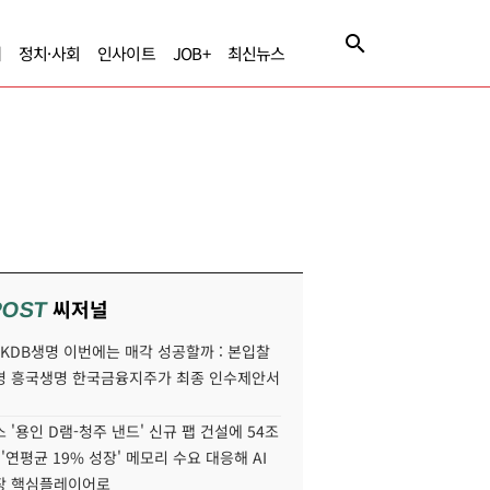
제
정치·사회
인사이트
JOB+
최신뉴스
씨저널
POST
' KDB생명 이번에는 매각 성공할까 : 본입찰
명 흥국생명 한국금융지주가 최종 인수제안서
 '용인 D램-청주 낸드' 신규 팹 건설에 54조
 '연평균 19% 성장' 메모리 수요 대응해 AI
장 핵심플레이어로