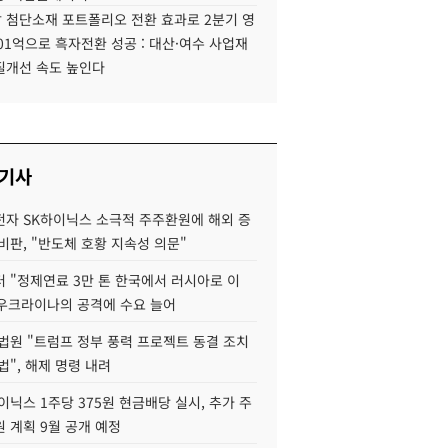
 첨단소재 포트폴리오 전환 효과로 2분기 영
01억으로 흑자전환 성공 : 대산·여수 사업재
질개선 속도 높인다
 기사
자 SK하이닉스 소극적 주주환원에 해외 증
비판, "반도체 호황 지속성 의문"
 "정제연료 3만 톤 한국에서 러시아로 이
 우크라이나의 공격에 수요 늘어
법원 "트럼프 정부 풍력 프로젝트 동결 조치
법", 해제 명령 내려
이닉스 1주당 375원 현금배당 실시, 추가 주
 계획 9월 공개 예정