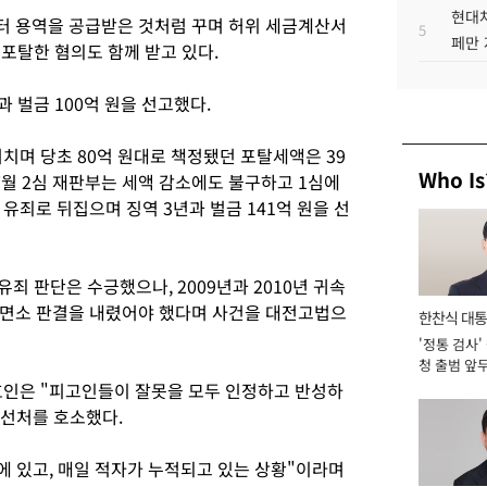
현대차
터 용역을 공급받은 것처럼 꾸며 허위 세금계산서
5
페만 
 포탈한 혐의도 함께 받고 있다.
과 벌금 100억 원을 선고했다.
치며 당초 80억 원대로 책정됐던 포탈세액은 39
Who Is
7월 2심 재판부는 세액 감소에도 불구하고 1심에
유죄로 뒤집으며 징역 3년과 벌금 141억 원을 선
죄 판단은 수긍했으나, 2009년과 2010년 귀속
 면소 판결을 내렸어야 했다며 사건을 대전고법으
한찬식 대
'정통 검사'
서관
청 출범 앞
맡아 [2026
호인은 "피고인들이 잘못을 모두 인정하고 반성하
 선처를 호소했다.
에 있고, 매일 적자가 누적되고 있는 상황"이라며