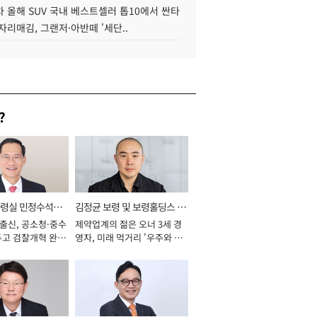
 올해 SUV 국내 베스트셀러 톱10에서 싼타
자리매김, 그랜저·아반떼 '세단..
?
통령실 민정수석비
김정균 보령 및 보령홀딩스 대
 출신, 공소청·중수
제약업계의 젊은 오너 3세 경
표이사 사장
두고 검찰개혁 완수
영자, 미래 먹거리 '우주와 헬
년]
스케어' 공들여 [2026년]