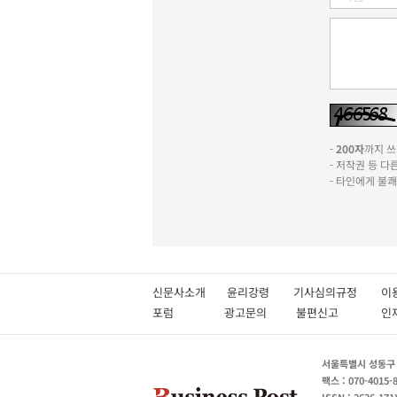
-
200자
까지 쓰실
- 저작권 등 
- 타인에게 불
신문사소개
윤리강령
기사심의규정
이
포럼
광고문의
불편신고
서울특별시 성동구 성
팩스 : 070-4015-
ISSN : 2636-171