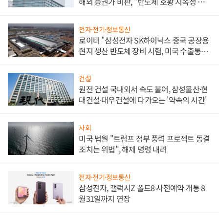
해외 증권가 비판, "반도체 호황 지속성 의
문"
전자·전기·정보통신
로이터 "삼성전자 SK하이닉스 중국 공장용
현지 생산 반도체 장비 시험, 미국 수출통제
대비"
건설
원전 건설 국내외서 속도 붙어, 삼성물산·현
대건설·대우건설에 다가오는 '약속의 시간'
사회
미국 법원 "트럼프 정부 풍력 프로젝트 동결
조치는 위법", 해제 명령 내려
전자·전기·정보통신
삼성전자, 갤럭시Z 폴드8 사전예약 개통 8
월31일까지 연장