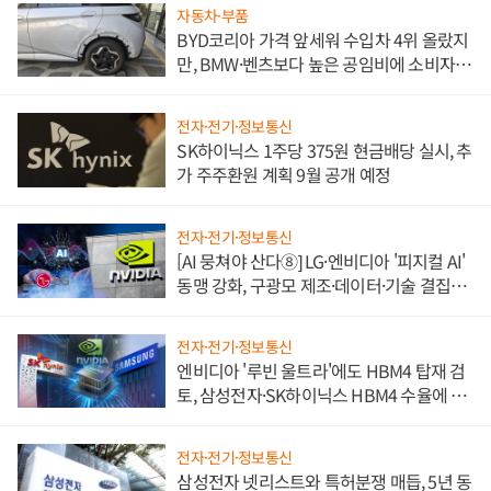
자동차·부품
BYD코리아 가격 앞세워 수입차 4위 올랐지
만, BMW·벤츠보다 높은 공임비에 소비자
불만 폭발
전자·전기·정보통신
SK하이닉스 1주당 375원 현금배당 실시, 추
가 주주환원 계획 9월 공개 예정
전자·전기·정보통신
[AI 뭉쳐야 산다⑧] LG·엔비디아 '피지컬 AI'
동맹 강화, 구광모 제조·데이터·기술 결집
해 종합 로보틱스 기업으로
전자·전기·정보통신
엔비디아 '루빈 울트라'에도 HBM4 탑재 검
토, 삼성전자·SK하이닉스 HBM4 수율에 주
도권 갈린다
전자·전기·정보통신
삼성전자 넷리스트와 특허분쟁 매듭, 5년 동