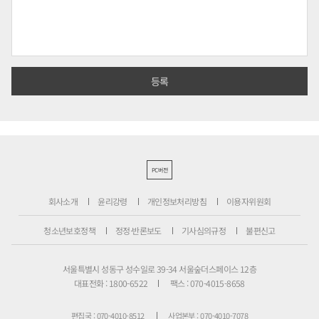
PC버전
회사소개
윤리강령
개인정보처리방침
이용자위원회
청소년보호정책
정정·반론보도
기사심의규정
불편신고
서울특별시 성동구 성수일로 39-34 서울숲더스페이스 12층
대표전화 : 1800-6522
팩스 : 070-4015-8658
편집국 : 070-4010-8512
사업본부 : 070-4010-7078