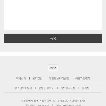
PC버전
회사소개
윤리강령
개인정보처리방침
이용자위원회
청소년보호정책
정정·반론보도
기사심의규정
불편신고
서울특별시 성동구 성수일로 39-34 서울숲더스페이스 12층
대표전화 : 1800-6522
팩스 : 070-4015-8658