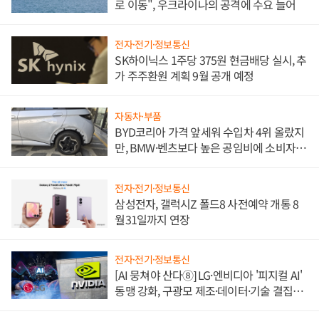
로 이동", 우크라이나의 공격에 수요 늘어
전자·전기·정보통신
SK하이닉스 1주당 375원 현금배당 실시, 추
가 주주환원 계획 9월 공개 예정
자동차·부품
BYD코리아 가격 앞세워 수입차 4위 올랐지
만, BMW·벤츠보다 높은 공임비에 소비자
불만 폭발
전자·전기·정보통신
삼성전자, 갤럭시Z 폴드8 사전예약 개통 8
월31일까지 연장
전자·전기·정보통신
[AI 뭉쳐야 산다⑧] LG·엔비디아 '피지컬 AI'
동맹 강화, 구광모 제조·데이터·기술 결집
해 종합 로보틱스 기업으로