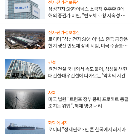
전자·전기·정보통신
삼성전자 SK하이닉스 소극적 주주환원에
해외 증권가 비판, "반도체 호황 지속성 의
문"
전자·전기·정보통신
로이터 "삼성전자 SK하이닉스 중국 공장용
현지 생산 반도체 장비 시험, 미국 수출통제
대비"
건설
원전 건설 국내외서 속도 붙어, 삼성물산·현
대건설·대우건설에 다가오는 '약속의 시간'
사회
미국 법원 "트럼프 정부 풍력 프로젝트 동결
조치는 위법", 해제 명령 내려
화학·에너지
로이터 "정제연료 3만 톤 한국에서 러시아