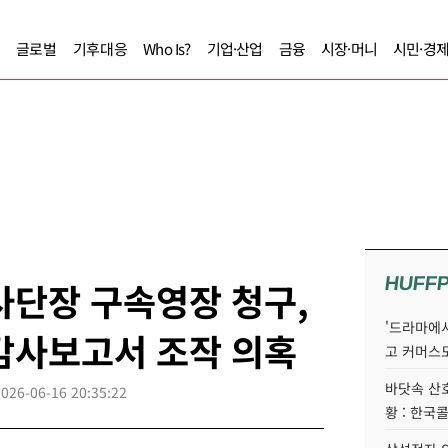
글로벌
기후대응
Who Is?
기업·산업
금융
시장·머니
시민·경
HUFF
사단장 구속영장 청구,
'드라마에서
감사보고서 조작 의혹
고 커머스
바닷속 산
2026-06-16 20:35:22
황 : 한국