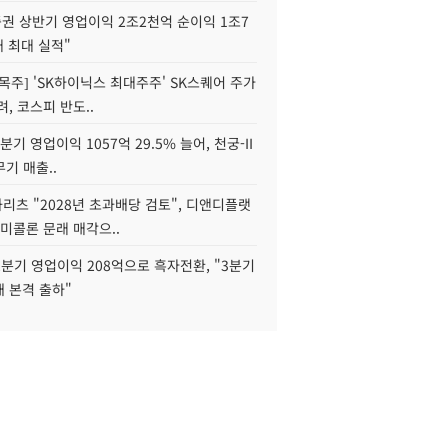
권 상반기 영업이익 2조2천억 순이익 1조7
대 최대 실적"
목주] 'SK하이닉스 최대주주' SK스퀘어 주가
려, 코스피 반도..
2분기 영업이익 1057억 29.5% 늘어, 천궁-II
기 매출..
화리츠 "2028년 초과배당 검토", 디앤디플랫
미콜론 문래 매각으..
분기 영업이익 208억으로 흑자전환, "3분기
재 본격 출하"