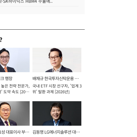
·SK하이닉스 HBM4 수율에..
?
뱅크 행장
배재규 한국투자신탁운용 대
 높은 전략 전문가,
국내 ETF 시장 선구자, '업계 3
표이사 사장
' 도약 속도 [2026
위' 탈환 과제 [2026년]
효성 대표이사 부회
김동명 LG에너지솔루션 대표