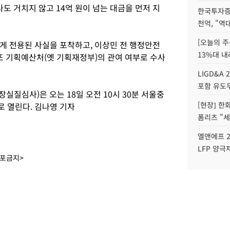
사도 거치지 않고 14억 원이 넘는 대금을 먼저 지
한국투자증
천억, "역
[오늘의 주
게 전용된 사실을 포착하고, 이상민 전 행정안전
13%대 내
또 기획예산처(옛 기획재정부)의 관여 여부로 수사
LIGD&A 
포함 유도무
장실질심사)은 오는 18일 오전 10시 30분 서울중
[현장] 한
 열린다. 김나영 기자
폼리츠 "세
엘앤에프 2
LFP 양극
배포금지>