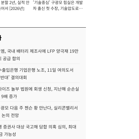
분할 2년, 실적 안
'기술중심' 구광모 힘실은 개발
이사 사장
어서 [2026년]
자 출신 첫 수장, 기술압도로
경쟁력 확보 사활 [2026년]
사
, 국내 배터리 제조사에 LFP 양극재 19만
기 공급 합의
수출입은행 기업은행 노조, 11일 여의도서
 반대' 결의대회
차이즈 놀부 법원에 회생 신청, 지난해 순손실
 9배 증가
구광모 다음 주 젠슨 황 만난다, 실리콘밸리서
' 논의 전망
 증권사 대상 국고채 담합 의혹 심의, 최대
금 가능성