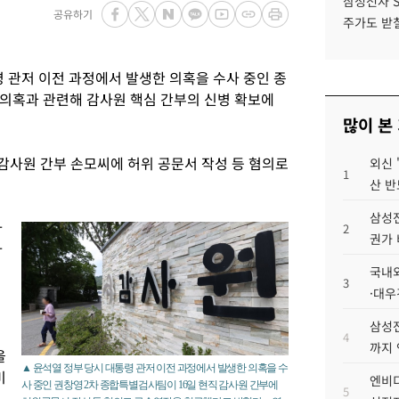
삼성전자 
공유하기
주가도 받칠
 관저 이전 과정에서 발생한 의혹을 수사 중인 종
의혹과 관련해 감사원 핵심 간부의 신병 확보에
많이 본
감사원 간부 손모씨에 허위 공문서 작성 등 혐의로
외신 
1
산 반
삼성전
사
2
권가 
사
국내외
3
·대우
삼성전
4
까지
을
▲ 윤석열 정부 당시 대통령 관저 이전 과정에서 발생한 의혹을 수
미
엔비디
사 중인 권창영 2차 종합특별검사팀이 16일 현직 감사원 간부에
5