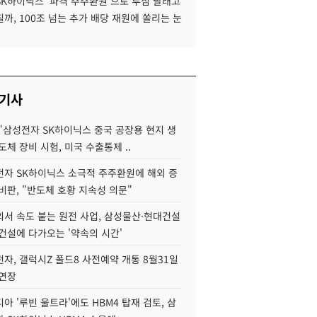
SK하이닉스 '파격 주주환원'으로 투심 달래고
까, 100조 넘는 추가 배당 재원에 쏠리는 눈
 기사
"삼성전자 SK하이닉스 중국 공장용 현지 생
도체 장비 시험, 미국 수출통제 ..
자 SK하이닉스 소극적 주주환원에 해외 증
비판, "반도체 호황 지속성 의문"
서 속도 붙는 원전 사업, 삼성물산·현대건설
건설에 다가오는 '약속의 시간'
자, 갤럭시Z 폴드8 사전예약 개통 8월31일
 연장
아 '루빈 울트라'에도 HBM4 탑재 검토, 삼