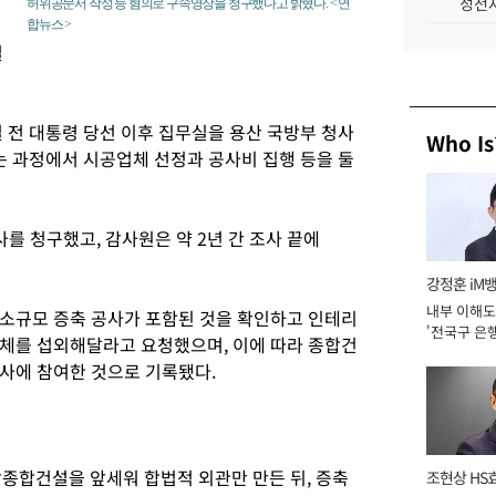
성전자
허위공문서 작성 등 혐의로 구속영장을 청구했다고 밝혔다. < 연
합뉴스 >
설
 전 대통령 당선 이후 집무실을 용산 국방부 청사
Who Is
는 과정에서 시공업체 선정과 공사비 집행 등을 둘
사를 청구했고, 감사원은 약 2년 간 조사 끝에
강정훈 iM
내부 이해도
소규모 증축 공사가 포함된 것을 확인하고 인테리
'전국구 은행
 업체를 섭외해달라고 요청했으며, 이에 따라 종합건
년]
공사에 참여한 것으로 기록됐다.
담종합건설을 앞세워 합법적 외관만 만든 뒤, 증축
조현상 HS