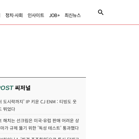
제
정치·사회
인사이트
JOB+
최신뉴스
씨저널
POST
 도시락까지' IP 키운 CJ ENM : 티빙도 웃
도 뛰었다
호 해치는 선크림은 미국·유럽 판매 어려운 상
콜마가 규제 뚫기 위한 '독성 테스트' 통과했다