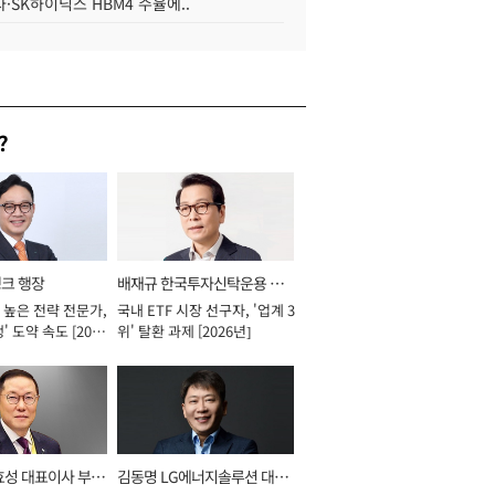
·SK하이닉스 HBM4 수율에..
?
뱅크 행장
배재규 한국투자신탁운용 대
 높은 전략 전문가,
국내 ETF 시장 선구자, '업계 3
표이사 사장
' 도약 속도 [2026
위' 탈환 과제 [2026년]
효성 대표이사 부회
김동명 LG에너지솔루션 대표