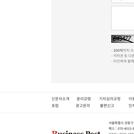
-
200자
까지 쓰실
- 저작권 등 
- 타인에게 불
신문사소개
윤리강령
기사심의규정
이
포럼
광고문의
불편신고
서울특별시 성동구 성
팩스 : 070-4015-
ISSN : 2636-171