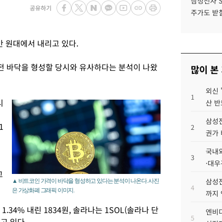
삼성전자 
공유하기
주가도 받칠
만 원대에서 내리고 있다.
 전 바닥을 형성할 당시와 유사하다는 분석이 나왔
많이 본
외신 
1
시
산 반
삼성전
1
2
권가 
국내외
3
·대우
고
삼성전
▲ 비트코인 가격이 바닥을 형성하고 있다는 분석이 나온다. 사진
4
은 가상화폐 그래픽 이미지.
까지
1.34% 내린 1834원, 솔라나는 1SOL(솔라나 단
엔비디
5
되고 있다.