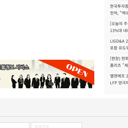
한국투자증
천억, "역
[오늘의 주
13%대 내
LIGD&A 
포함 유도무
[현장] 한
폼리츠 "세
엘앤에프 2
LFP 양극