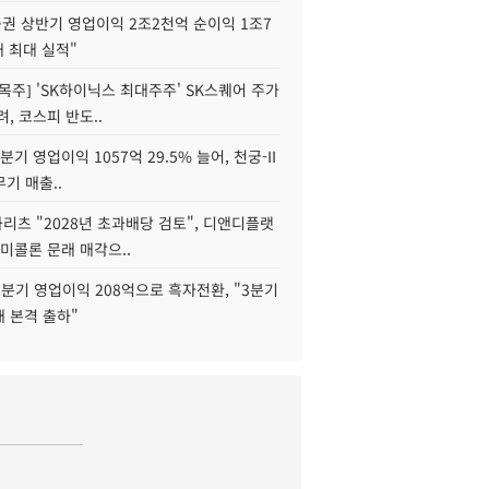
권 상반기 영업이익 2조2천억 순이익 1조7
대 최대 실적"
목주] 'SK하이닉스 최대주주' SK스퀘어 주가
려, 코스피 반도..
2분기 영업이익 1057억 29.5% 늘어, 천궁-II
기 매출..
화리츠 "2028년 초과배당 검토", 디앤디플랫
미콜론 문래 매각으..
분기 영업이익 208억으로 흑자전환, "3분기
재 본격 출하"