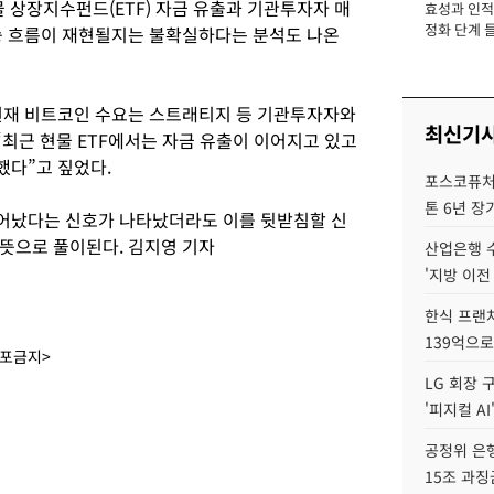
물 상장지수펀드(ETF) 자금 유출과 기관투자자 매
효성과 인적 
장
정화 단계 들
승 흐름이 재현될지는 불확실하다는 분석도 나온
현재 비트코인 수요는 스트래티지 등 기관투자자와
최신기
 “최근 현물 ETF에서는 자금 유출이 이어지고 있고
했다”고 짚었다.
포스코퓨처엠
톤 6년 장
어났다는 신호가 나타났더라도 이를 뒷받침할 신
뜻으로 풀이된다. 김지영 기자
산업은행 
'지방 이전
한식 프랜
139억으로
배포금지>
LG 회장 
'피지컬 AI
공정위 은행
15조 과징