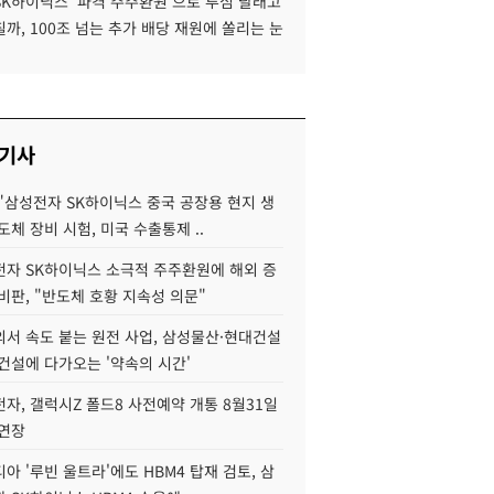
SK하이닉스 '파격 주주환원'으로 투심 달래고
까, 100조 넘는 추가 배당 재원에 쏠리는 눈
 기사
"삼성전자 SK하이닉스 중국 공장용 현지 생
도체 장비 시험, 미국 수출통제 ..
자 SK하이닉스 소극적 주주환원에 해외 증
비판, "반도체 호황 지속성 의문"
서 속도 붙는 원전 사업, 삼성물산·현대건설
건설에 다가오는 '약속의 시간'
자, 갤럭시Z 폴드8 사전예약 개통 8월31일
 연장
아 '루빈 울트라'에도 HBM4 탑재 검토, 삼