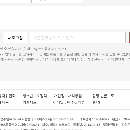
 수 있습니다. (현재 0 byte / 최대 400byte)
다른 사람의 권리를 침해하거나 명예를 훼손하는 댓글은 관련 법률에 의해 제재를 받을 수 있습니
쾌감을 주는 욕설 등 비하하는 단어가 내용에 포함되거나 인신공격성 글은 관리자의 판단에 의해
용자위원회
청소년보호정책
개인정보처리방침
정정·반론보도
인재채용
기사제보
이메일무단수집거부
RSS
수일로 39-34 서울숲더스페이스 12층 1201호-1203호
대표전화 : 1800-6522
편집국 070-4
8658
등록번호 : 서울 아 02897
제호: 비즈니스포스트
등록일: 2013.11.13
발행·편집인 : 강석
X
Copyright ? 2013 비즈니스포스트. All rights reserved.