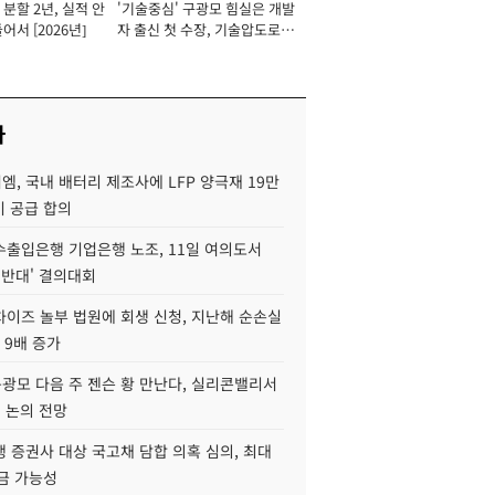
분할 2년, 실적 안
'기술중심' 구광모 힘실은 개발
이사 사장
어서 [2026년]
자 출신 첫 수장, 기술압도로
경쟁력 확보 사활 [2026년]
사
, 국내 배터리 제조사에 LFP 양극재 19만
기 공급 합의
수출입은행 기업은행 노조, 11일 여의도서
 반대' 결의대회
차이즈 놀부 법원에 회생 신청, 지난해 순손실
 9배 증가
구광모 다음 주 젠슨 황 만난다, 실리콘밸리서
' 논의 전망
 증권사 대상 국고채 담합 의혹 심의, 최대
금 가능성