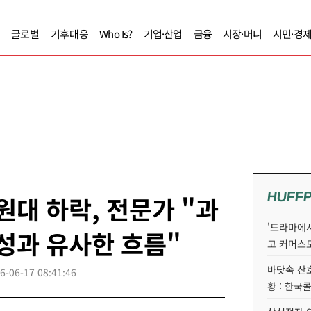
글로벌
기후대응
Who Is?
기업·산업
금융
시장·머니
시민·경
HUFF
원대 하락, 전문가 "과
'드라마에서
형성과 유사한 흐름"
고 커머스
바닷속 산
6-06-17 08:41:46
황 : 한국