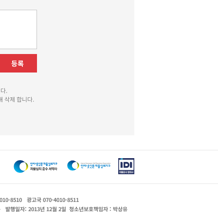
등록
다.
 삭제 합니다.
010-8510
광고국 070-4010-8511
운
발행일자: 2013년 12월 2일
청소년보호책임자 : 박상유