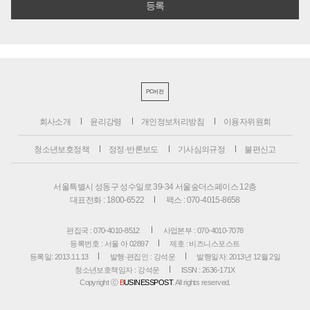
PC버전
회사소개
윤리강령
개인정보처리방침
이용자위원회
청소년보호정책
정정·반론보도
기사심의규정
불편신고
서울특별시 성동구 성수일로 39-34 서울숲더스페이스 12층
대표전화 : 1800-6522
팩스 : 070-4015-8658
편집국 : 070-4010-8512
사업본부 : 070-4010-7078
등록번호 : 서울 아 02897
제호 : 비즈니스포스트
등록일: 2013.11.13
발행·편집인 : 강석운
발행일자: 2013년 12월 2일
청소년보호책임자 : 강석운
ISSN : 2636-171X
Copyright ⓒ
B
USINESSPOST
. All rights reserved.