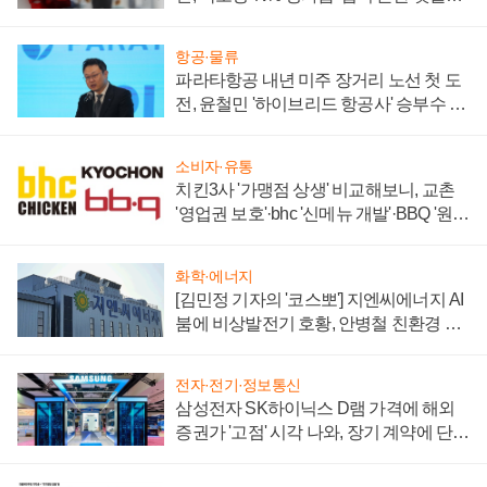
주목
항공·물류
파라타항공 내년 미주 장거리 노선 첫 도
전, 윤철민 '하이브리드 항공사' 승부수 통
할까
소비자·유통
치킨3사 '가맹점 상생' 비교해보니, 교촌
'영업권 보호'·bhc '신메뉴 개발'·BBQ '원가
부담'
화학·에너지
[김민정 기자의 '코스뽀'] 지엔씨에너지 AI
붐에 비상발전기 호황, 안병철 친환경 에
너지 발전전문기업 향한다
전자·전기·정보통신
삼성전자 SK하이닉스 D램 가격에 해외
증권가 '고점' 시각 나와, 장기 계약에 단점
부각