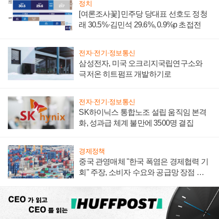
정치
[여론조사꽃] 민주당 당대표 선호도 정청
래 30.5%·김민석 29.6%, 0.9%p 초접전
전자·전기·정보통신
삼성전자, 미국 오크리지국립연구소와
극저온 히트펌프 개발하기로
전자·전기·정보통신
SK하이닉스 통합노조 설립 움직임 본격
화, 성과급 체계 불만에 3500명 결집
경제정책
중국 관영매체 "한국 폭염은 경제협력 기
회" 주장, 소비자 수요와 공급망 장점 강
조