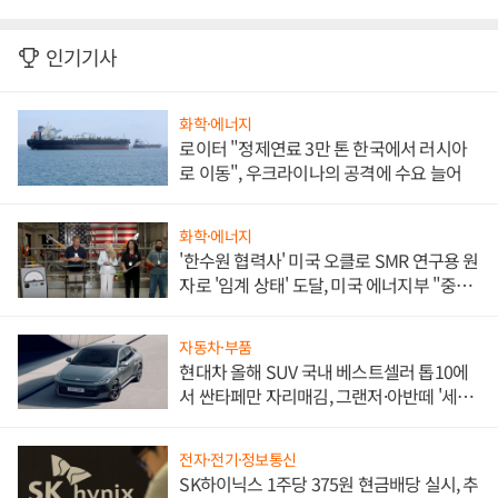
인기기사
화학·에너지
로이터 "정제연료 3만 톤 한국에서 러시아
로 이동", 우크라이나의 공격에 수요 늘어
화학·에너지
'한수원 협력사' 미국 오클로 SMR 연구용 원
자로 '임계 상태' 도달, 미국 에너지부 "중요
한 이정표"
자동차·부품
현대차 올해 SUV 국내 베스트셀러 톱10에
서 싼타페만 자리매김, 그랜저·아반떼 '세단
쌍끌이'로 내수 방어
전자·전기·정보통신
SK하이닉스 1주당 375원 현금배당 실시, 추