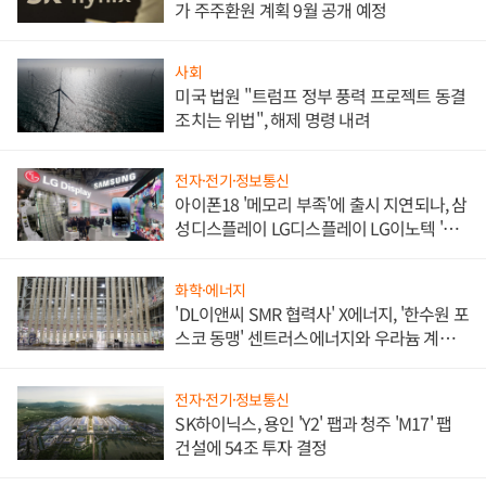
가 주주환원 계획 9월 공개 예정
사회
미국 법원 "트럼프 정부 풍력 프로젝트 동결
조치는 위법", 해제 명령 내려
전자·전기·정보통신
아이폰18 '메모리 부족'에 출시 지연되나, 삼
성디스플레이 LG디스플레이 LG이노텍 '탈
애플' 수익 다각화 속도
화학·에너지
'DL이앤씨 SMR 협력사' X에너지, '한수원 포
스코 동맹' 센트러스에너지와 우라늄 계약
체결
전자·전기·정보통신
SK하이닉스, 용인 'Y2' 팹과 청주 'M17' 팹
건설에 54조 투자 결정