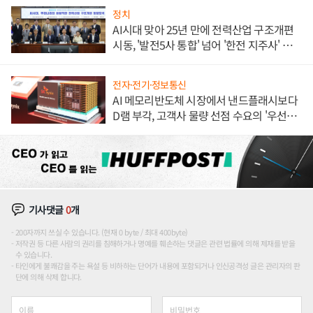
정치
AI시대 맞아 25년 만에 전력산업 구조개편
시동, '발전5사 통합' 넘어 '한전 지주사' 재편
론도
전자·전기·정보통신
AI 메모리반도체 시장에서 낸드플래시보다
D램 부각, 고객사 물량 선점 수요의 '우선순
위'
기사댓글
0
개
200자까지 쓰실 수 있습니다. (현재 0 byte / 최대 400byte)
저작권 등 다른 사람의 권리를 침해하거나 명예를 훼손하는 댓글은 관련 법률에 의해 제재를 받을
수 있습니다.
타인에게 불쾌감을 주는 욕설 등 비하하는 단어가 내용에 포함되거나 인신공격성 글은 관리자의 판
단에 의해 삭제 합니다.