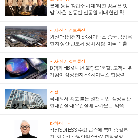
롯데·농심 창업주 시대 '라면 앙금'은 옛
말, '사촌' 신동빈·신동원 시대 협업 확대
일로
전자·전기·정보통신
외신 "삼성전자 SK하이닉스 중국 공장용
현지 생산 반도체 장비 시험, 미국 수출통
제 대비"
전자·전기·정보통신
D램과 HBM 내년 물량도 '품절', 고객사 위
기감이 삼성전자 SK하이닉스 협상력 더
키워
건설
국내외서 속도 붙는 원전 사업, 삼성물산·
현대건설·대우건설에 다가오는 '약속의
시간'
화학·에너지
삼성SDI ESS 수요 급증에 북미 증설 타
진, 최주선 스텔란티스·GM 합작공장 건