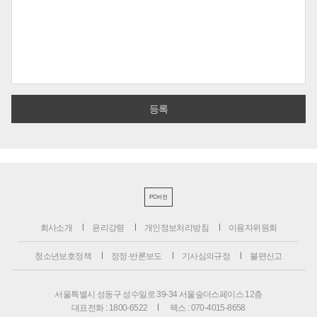
PC버전
회사소개
윤리강령
개인정보처리방침
이용자위원회
청소년보호정책
정정·반론보도
기사심의규정
불편신고
서울특별시 성동구 성수일로 39-34 서울숲더스페이스 12층
대표전화 : 1800-6522
팩스 : 070-4015-8658