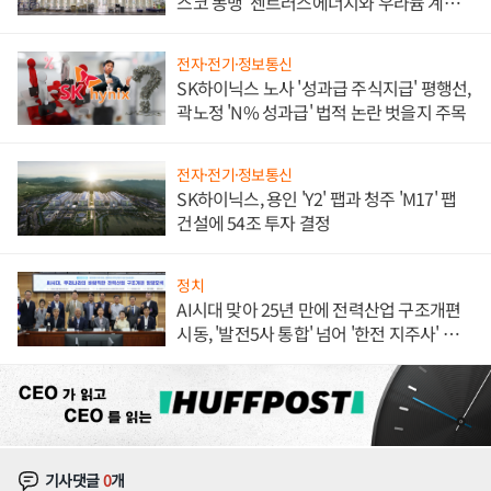
스코 동맹' 센트러스에너지와 우라늄 계약
체결
전자·전기·정보통신
SK하이닉스 노사 '성과급 주식지급' 평행선,
곽노정 'N% 성과급' 법적 논란 벗을지 주목
전자·전기·정보통신
SK하이닉스, 용인 'Y2' 팹과 청주 'M17' 팹
건설에 54조 투자 결정
정치
AI시대 맞아 25년 만에 전력산업 구조개편
시동, '발전5사 통합' 넘어 '한전 지주사' 재편
론도
기사댓글
0
개