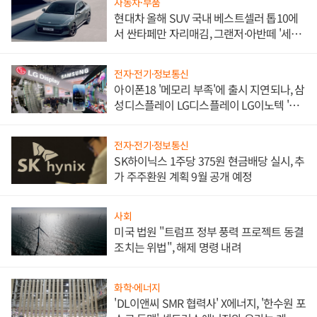
자동차·부품
현대차 올해 SUV 국내 베스트셀러 톱10에
서 싼타페만 자리매김, 그랜저·아반떼 '세단
쌍끌이'로 내수 방어
전자·전기·정보통신
아이폰18 '메모리 부족'에 출시 지연되나, 삼
성디스플레이 LG디스플레이 LG이노텍 '탈
애플' 수익 다각화 속도
전자·전기·정보통신
SK하이닉스 1주당 375원 현금배당 실시, 추
가 주주환원 계획 9월 공개 예정
사회
미국 법원 "트럼프 정부 풍력 프로젝트 동결
조치는 위법", 해제 명령 내려
화학·에너지
'DL이앤씨 SMR 협력사' X에너지, '한수원 포