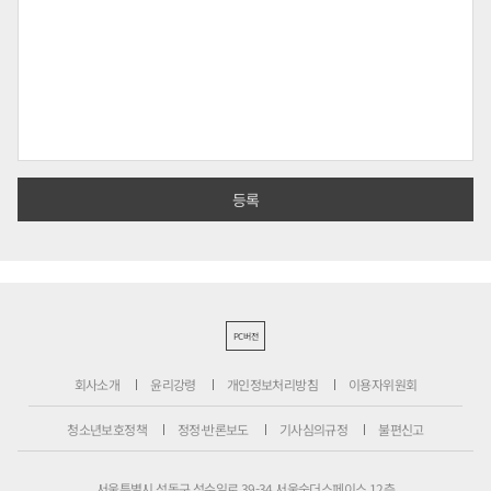
PC버전
회사소개
윤리강령
개인정보처리방침
이용자위원회
청소년보호정책
정정·반론보도
기사심의규정
불편신고
서울특별시 성동구 성수일로 39-34 서울숲더스페이스 12층