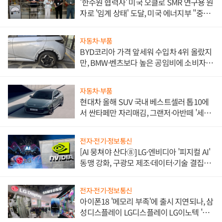
'한수원 협력사' 미국 오클로 SMR 연구용 원
자로 '임계 상태' 도달, 미국 에너지부 "중요
한 이정표"
자동차·부품
BYD코리아 가격 앞세워 수입차 4위 올랐지
만, BMW·벤츠보다 높은 공임비에 소비자
불만 폭발
자동차·부품
현대차 올해 SUV 국내 베스트셀러 톱10에
서 싼타페만 자리매김, 그랜저·아반떼 '세단
쌍끌이'로 내수 방어
전자·전기·정보통신
[AI 뭉쳐야 산다⑧] LG·엔비디아 '피지컬 AI'
동맹 강화, 구광모 제조·데이터·기술 결집
해 종합 로보틱스 기업으로
전자·전기·정보통신
아이폰18 '메모리 부족'에 출시 지연되나, 삼
성디스플레이 LG디스플레이 LG이노텍 '탈