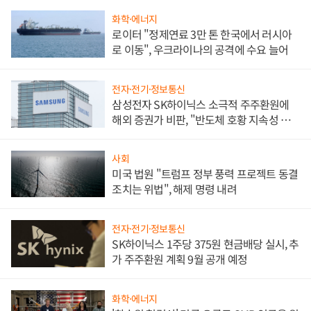
화학·에너지
로이터 "정제연료 3만 톤 한국에서 러시아
로 이동", 우크라이나의 공격에 수요 늘어
전자·전기·정보통신
삼성전자 SK하이닉스 소극적 주주환원에
해외 증권가 비판, "반도체 호황 지속성 의
문"
사회
미국 법원 "트럼프 정부 풍력 프로젝트 동결
조치는 위법", 해제 명령 내려
전자·전기·정보통신
SK하이닉스 1주당 375원 현금배당 실시, 추
가 주주환원 계획 9월 공개 예정
화학·에너지