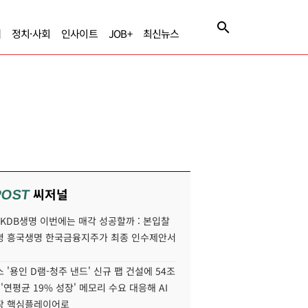
제
정치·사회
인사이트
JOB+
최신뉴스
씨저널
POST
' KDB생명 이번에는 매각 성공할까 : 본입찰
명 흥국생명 한국금융지주가 최종 인수제안서
 '용인 D램-청주 낸드' 신규 팹 건설에 54조
 '연평균 19% 성장' 메모리 수요 대응해 AI
장 핵심플레이어로