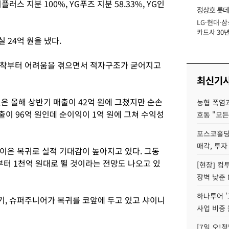
이플러스 지분 100%, YG푸즈 지분 58.33%, YG인
정상호 롯데
LG·현대·삼
장
카드사 30년
24억 원을 냈다.
에 '초집중' 
안착부터 어려움을 겪으면서 적자구조가 굳어지고
최신기
 올해 상반기 매출이 42억 원에 그쳤지만 순손
농협 폭염과
출이 96억 원인데 순이익이 1억 원에 그쳐 수익성
호동 "모든
포스코홀딩
매각, 투자
은 복귀로 실적 기대감이 높아지고 있다. 그동
기부터 1천억 원대로 뛸 것이라는 전망도 나오고 있
[현장] 컴
장벽 낮춘 
하나투어 '
, 슈퍼주니어가 복귀를 코앞에 두고 있고 샤이니
사업 비중 
[7일 오!