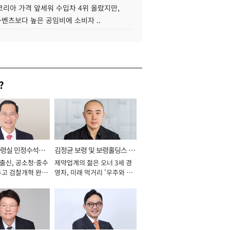
코리아 가격 앞세워 수입차 4위 올랐지만,
·벤츠보다 높은 공임비에 소비자 ..
?
통령실 민정수석비
김정균 보령 및 보령홀딩스 대
 출신, 공소청·중수
제약업계의 젊은 오너 3세 경
표이사 사장
두고 검찰개혁 완수
영자, 미래 먹거리 '우주와 헬
년]
스케어' 공들여 [2026년]