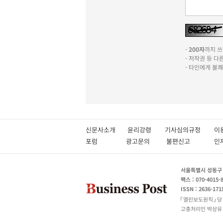
-
200자
까지 쓰실
- 저작권 등 
- 타인에게 불
신문사소개
윤리강령
기사심의규정
이
포럼
광고문의
불편신고
서울특별시 성동구 성
팩스 : 070-4015-
ISSN : 2636-171
열린보도원칙
당
고충처리인 박상유 180