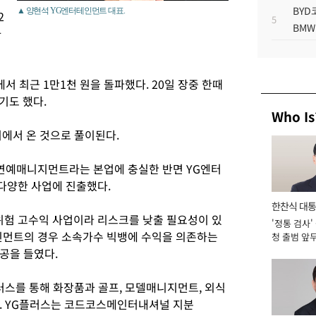
BYD
▲ 양현석 YG엔터테인먼트 대표.
2
5
BMW
까
에서 최근 1만1천 원을 돌파했다. 20일 장중 한때
기도 했다.
Who Is
이에서 온 것으로 풀이된다.
연예매니지먼트라는 본업에 충실한 반면 YG엔터
다양한 사업에 진출했다.
한찬식 대
험 고수익 사업이라 리스크를 낮출 필요성이 있
'정통 검사'
서관
인먼트의 경우 소속가수 빅뱅에 수익을 의존하는
청 출범 앞
맡아 [2026
공을 들였다.
러스를 통해 화장품과 골프, 모델매니지먼트, 외식
. YG플러스는 코드코스메인터내셔널 지분