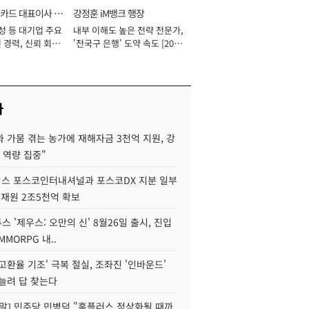
카드 대표이사 사
강정훈 iM뱅크 행장
성 등 대기업 주요
내부 이해도 높은 전략 전문가,
 경력, 신뢰 회복
'전국구 은행' 도약 속도 [2026
[2026년]
년]
사
 가뭄 겪는 농가에 재해자금 3천억 지원, 강
 역량 집중"
스 포스코인터내셔널과 포스코DX 지분 일부
 재원 2조5천억 확보
투스 '제우스: 오만의 신' 8월26일 출시, 진입
MMORPG 내..
고환율 기조' 극복 절실, 조좌진 '인바운드'
늘려 답 찾는다
정말] 민주당 민병덕 "홈플러스 정상화될 때까