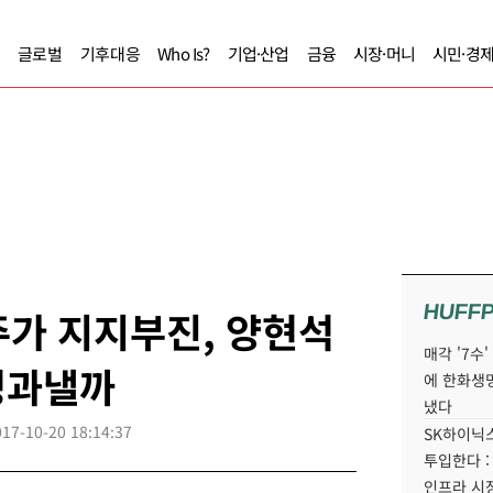
글로벌
기후대응
Who Is?
기업·산업
금융
시장·머니
시민·경
HUFF
주가 지지부진, 양현석
매각 '7수
성과낼까
에 한화생
냈다
017-10-20 18:14:37
SK하이닉스
투입한다 :
인프라 시