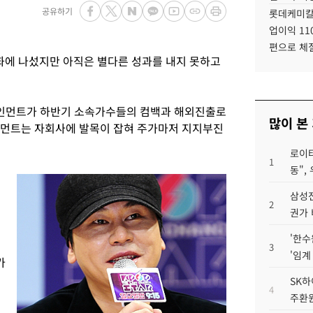
공유하기
롯데케미칼
업이익 11
편으로 체
에 나섰지만 아직은 별다른 성과를 내지 못하고
인먼트가 하반기 소속가수들의 컴백과 해외진출로
많이 본
인먼트는 자회사에 발목이 잡혀 주가마저 지지부진
로이터
1
동",
삼성전
2
권가 
'한수
3
'임계
가
SK하
4
주환원