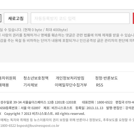
 수 있습니다. (현재 0 byte / 최대 400byte)
다른 사람의 권리를 침해하거나 명예를 훼손하는 댓글은 관련 법률에 의해 제재를 받을 수 있습니
쾌감을 주는 욕설 등 비하하는 단어가 내용에 포함되거나 인신공격성 글은 관리자의 판단에 의해
용자위원회
청소년보호정책
개인정보처리방침
정정·반론보도
인재채용
기사제보
이메일무단수집거부
RSS
수일로 39-34 서울숲더스페이스 12층 1201호-1203호
대표전화 : 1800-6522
편집국 070-4
8658
등록번호 : 서울 아 02897
제호: 비즈니스포스트
등록일: 2013.11.13
발행·편집인 : 강석
X
Copyright ? 2013 비즈니스포스트. All rights reserved.
 매체는 독자와 취재원 등 뉴스이용자의 권리 보장을 위해 반론이나 정정보도, 추후보도를 요청할 수 
0-6522 bspost@businesspost.co.kr