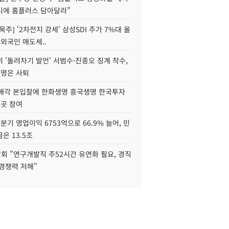
니에 홈플러스 담아달라"
목주] '2차전지 강세' 삼성SDI 주가 7%대 올
 외국인 매도세..
 '돌려차기 발언' 서범수·진종오 징계 착수,
2명은 사퇴
 매각 본입찰에 한화생명 흥국생명 한국투자
3곳 참여
분기 영업이익 6753억으로 66.9% 늘어, 민
은 13.5조
회 "연구개발직 주52시간 유연화 필요, 경직
경쟁력 저해"