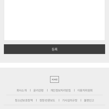
PC버전
회사소개
윤리강령
개인정보처리방침
이용자위원회
청소년보호정책
정정·반론보도
기사심의규정
불편신고