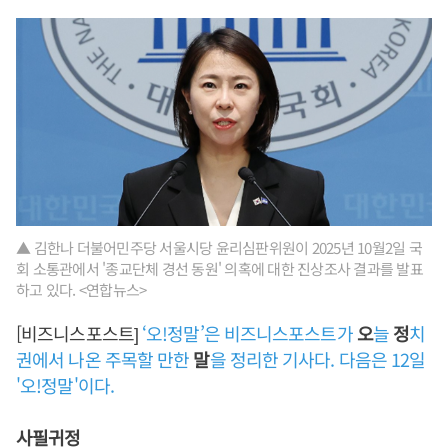
▲ 김한나 더불어민주당 서울시당 윤리심판위원이 2025년 10월2일 국
회 소통관에서 '종교단체 경선 동원' 의혹에 대한 진상조사 결과를 발표
하고 있다. <연합뉴스>
[비즈니스포스트]
‘오!정말’은 비즈니스포스트가
오
늘
정
치
권에서 나온 주목할 만한
말
을 정리한 기사다. 다음은 12일
'오!정말'이다.
사필귀정