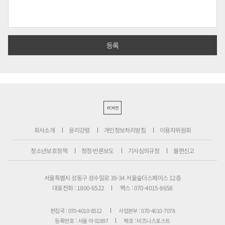
PC버전
회사소개
윤리강령
개인정보처리방침
이용자위원회
청소년보호정책
정정·반론보도
기사심의규정
불편신고
서울특별시 성동구 성수일로 39-34 서울숲더스페이스 12층
대표전화 : 1800-6522
팩스 : 070-4015-8658
편집국 : 070-4010-8512
사업본부 : 070-4010-7078
등록번호 : 서울 아 02897
제호 : 비즈니스포스트