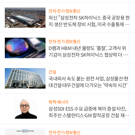
전자·전기·정보통신
외신 "삼성전자 SK하이닉스 중국 공장용 현
지 생산 반도체 장비 시험, 미국 수출통제 대
비"
전자·전기·정보통신
D램과 HBM 내년 물량도 '품절', 고객사 위
기감이 삼성전자 SK하이닉스 협상력 더 키
워
건설
국내외서 속도 붙는 원전 사업, 삼성물산·현
대건설·대우건설에 다가오는 '약속의 시간'
화학·에너지
삼성SDI ESS 수요 급증에 북미 증설 타진,
최주선 스텔란티스·GM 합작공장 건설 재추
진하나
전자·전기·정보통신