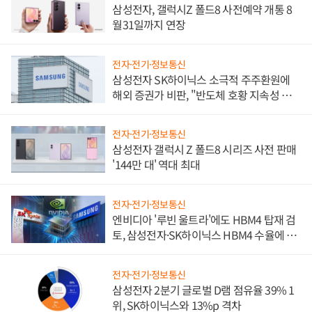
삼성전자, 갤럭시Z 폴드8 사전예약 개통 8
월31일까지 연장
전자·전기·정보통신
삼성전자 SK하이닉스 소극적 주주환원에
해외 증권가 비판, "반도체 호황 지속성 의
문"
전자·전기·정보통신
삼성전자 갤럭시 Z 폴드8 시리즈 사전 판매
'144만 대' 역대 최대
전자·전기·정보통신
엔비디아 '루빈 울트라'에도 HBM4 탑재 검
토, 삼성전자·SK하이닉스 HBM4 수율에 주
도권 갈린다
전자·전기·정보통신
삼성전자 2분기 글로벌 D램 점유율 39% 1
위, SK하이닉스와 13%p 격차