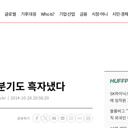
글로벌
기후대응
Who Is?
기업·산업
금융
시장·머니
시민·경
HUFF
3분기도 흑자냈다
SK하이닉스
.kr
2014-10-28 20:56:20
에 임직원 
블룸버그 "
직 외국인
공유하기