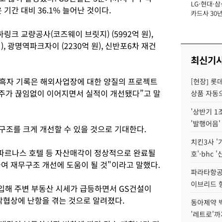
LG·현대·삼
장
 기간 대비 36.1% 늘어난 것이다.
카드사 30년
에 '초집중' 
크 교량공사(코즈웨이 브릿지) (5992억 원),
, 광명역파크자이 (2230억 원), 신반포6차 재건
최신기
 흑자 기록은 해외사업장에 대한 양질의 프로젝트
[현장] 롯
주가 끊임없이 이어지면서 실적이 개선됐다”고 말
상품 자동으
'상반기 1
'발행어음'
조를 크게 개선할 수 있을 것으로 기대한다.
치킨3사 '
 파르나스 호텔 등 자산매각이 정상적으로 완료될
호'·bhc '
여 재무구조 개선에 도움이 될 것"이라고 말했다.
파라타항공 
이브리드 
입해 주변 부동산 시세가 급등하면서 GS건설이
협상에 난항을 겪는 것으로 알려졌다.
동아제약 
'레트로'까