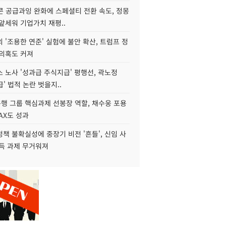
콘 공급과잉 완화에 스페셜티 전환 속도, 정몽
앞세워 기업가치 재평..
 '조용한 연준' 실험에 불안 확산, 트럼프 정
 의혹도 커져
 노사 '성과급 주식지급' 평행선, 곽노정
급' 법적 논란 벗을지..
행 그룹 핵심과제 선봉장 역할, 채수웅 포용
AX도 성과
책 불확실성에 중장기 비전 '흔들', 신임 사
설득 과제 무거워져