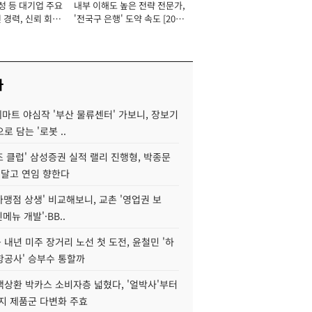
성 등 대기업 주요
내부 이해도 높은 전략 전문가,
 경력, 신뢰 회복
'전국구 은행' 도약 속도 [2026
[2026년]
년]
사
데마트 야심작 '부산 물류센터' 가보니, 장보기
로 담는 '로봇 ..
조 클럽' 삼성증권 실적 랠리 진행형, 박종문
 달고 연임 향한다
가맹점 상생' 비교해보니, 교촌 '영업권 보
신메뉴 개발'·BB..
내년 미주 장거리 노선 첫 도전, 윤철민 '하
항공사' 승부수 통할까
백상환 박카스 소비자층 넓혔다, '얼박사'부터
지 제품군 다변화 주효