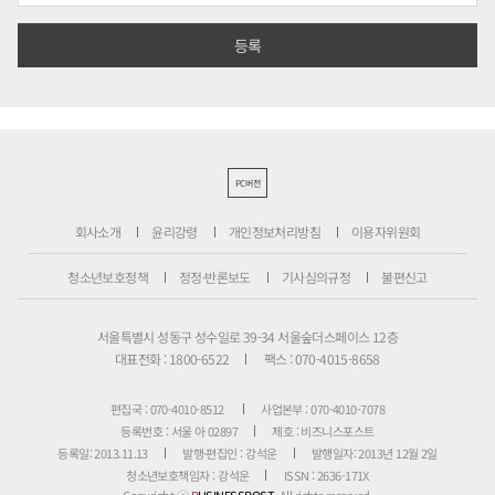
PC버전
회사소개
윤리강령
개인정보처리방침
이용자위원회
청소년보호정책
정정·반론보도
기사심의규정
불편신고
서울특별시 성동구 성수일로 39-34 서울숲더스페이스 12층
대표전화 : 1800-6522
팩스 : 070-4015-8658
편집국 : 070-4010-8512
사업본부 : 070-4010-7078
등록번호 : 서울 아 02897
제호 : 비즈니스포스트
등록일: 2013.11.13
발행·편집인 : 강석운
발행일자: 2013년 12월 2일
청소년보호책임자 : 강석운
ISSN : 2636-171X
Copyright ⓒ
B
USINESSPOST
. All rights reserved.