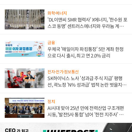
화학·에너지
'DL이앤씨 SMR 협력사' X에너지, '한수원 포
스코 동맹' 센트러스에너지와 우라늄 계약
체결
금융
우체국 '매일이자 파킹통장' 5만 계좌 한정
으로 다시 출시, 최고 연 2.0% 금리
전자·전기·정보통신
SK하이닉스 노사 '성과급 주식 지급' 평행
선, 곽노정 'N% 성과급' 법적 논란 벗을지 주
목
정치
AI시대 맞아 25년 만에 전력산업 구조개편
시동, '발전5사 통합' 넘어 '한전 지주사' 재편
론도