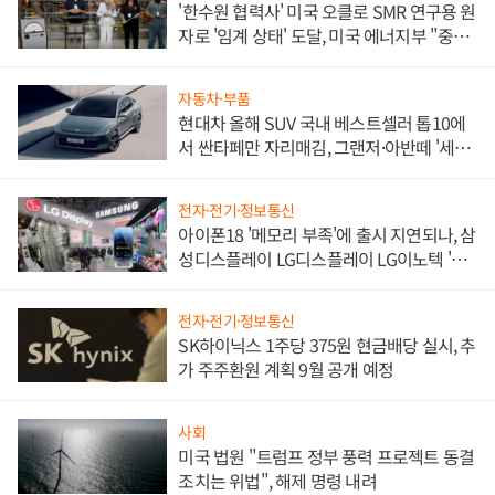
'한수원 협력사' 미국 오클로 SMR 연구용 원
자로 '임계 상태' 도달, 미국 에너지부 "중요
한 이정표"
자동차·부품
현대차 올해 SUV 국내 베스트셀러 톱10에
서 싼타페만 자리매김, 그랜저·아반떼 '세단
쌍끌이'로 내수 방어
전자·전기·정보통신
아이폰18 '메모리 부족'에 출시 지연되나, 삼
성디스플레이 LG디스플레이 LG이노텍 '탈
애플' 수익 다각화 속도
전자·전기·정보통신
SK하이닉스 1주당 375원 현금배당 실시, 추
가 주주환원 계획 9월 공개 예정
사회
미국 법원 "트럼프 정부 풍력 프로젝트 동결
조치는 위법", 해제 명령 내려