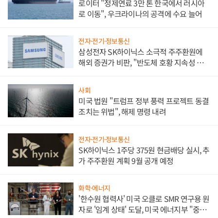
로이터 "정제연료 3만 톤 한국에서 러시아
로 이동", 우크라이나의 공격에 수요 늘어
전자·전기·정보통신
삼성전자 SK하이닉스 소극적 주주환원에
해외 증권가 비판, "반도체 호황 지속성 의
문"
사회
미국 법원 "트럼프 정부 풍력 프로젝트 동결
조치는 위법", 해제 명령 내려
전자·전기·정보통신
SK하이닉스 1주당 375원 현금배당 실시, 추
가 주주환원 계획 9월 공개 예정
화학·에너지
'한수원 협력사' 미국 오클로 SMR 연구용 원
자로 '임계 상태' 도달, 미국 에너지부 "중요