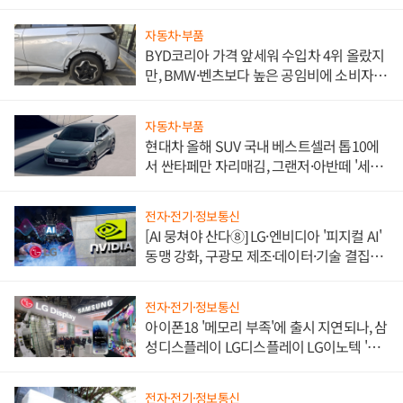
한 이정표"
자동차·부품
BYD코리아 가격 앞세워 수입차 4위 올랐지
만, BMW·벤츠보다 높은 공임비에 소비자
불만 폭발
자동차·부품
현대차 올해 SUV 국내 베스트셀러 톱10에
서 싼타페만 자리매김, 그랜저·아반떼 '세단
쌍끌이'로 내수 방어
전자·전기·정보통신
[AI 뭉쳐야 산다⑧] LG·엔비디아 '피지컬 AI'
동맹 강화, 구광모 제조·데이터·기술 결집
해 종합 로보틱스 기업으로
전자·전기·정보통신
아이폰18 '메모리 부족'에 출시 지연되나, 삼
성디스플레이 LG디스플레이 LG이노텍 '탈
애플' 수익 다각화 속도
전자·전기·정보통신