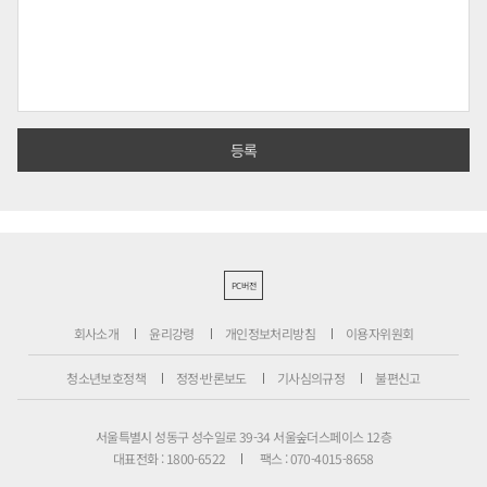
PC버전
회사소개
윤리강령
개인정보처리방침
이용자위원회
청소년보호정책
정정·반론보도
기사심의규정
불편신고
서울특별시 성동구 성수일로 39-34 서울숲더스페이스 12층
대표전화 : 1800-6522
팩스 : 070-4015-8658