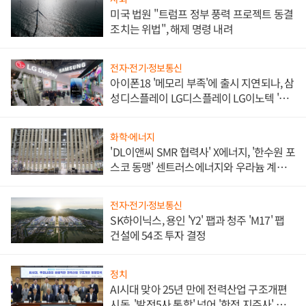
미국 법원 "트럼프 정부 풍력 프로젝트 동결
조치는 위법", 해제 명령 내려
전자·전기·정보통신
아이폰18 '메모리 부족'에 출시 지연되나, 삼
성디스플레이 LG디스플레이 LG이노텍 '탈
애플' 수익 다각화 속도
화학·에너지
'DL이앤씨 SMR 협력사' X에너지, '한수원 포
스코 동맹' 센트러스에너지와 우라늄 계약
체결
전자·전기·정보통신
SK하이닉스, 용인 'Y2' 팹과 청주 'M17' 팹
건설에 54조 투자 결정
정치
AI시대 맞아 25년 만에 전력산업 구조개편
시동, '발전5사 통합' 넘어 '한전 지주사' 재편