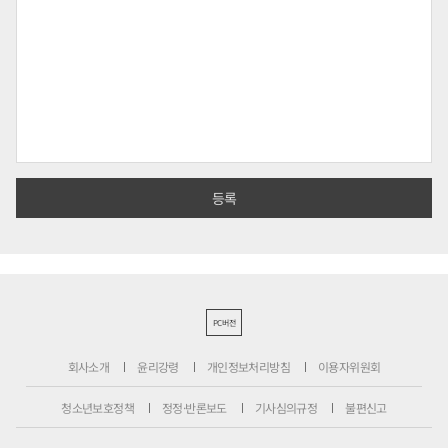
PC버전
회사소개
윤리강령
개인정보처리방침
이용자위원회
청소년보호정책
정정·반론보도
기사심의규정
불편신고