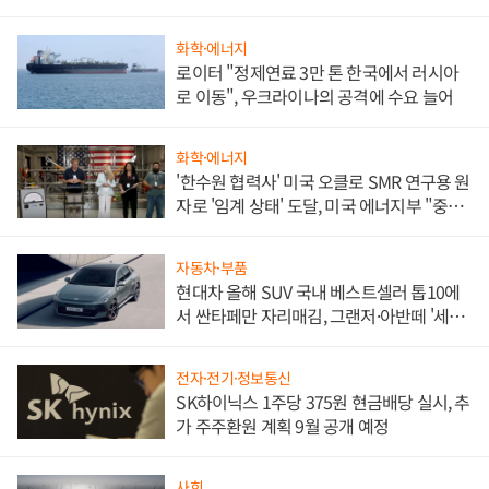
화학·에너지
로이터 "정제연료 3만 톤 한국에서 러시아
로 이동", 우크라이나의 공격에 수요 늘어
화학·에너지
'한수원 협력사' 미국 오클로 SMR 연구용 원
자로 '임계 상태' 도달, 미국 에너지부 "중요
한 이정표"
자동차·부품
현대차 올해 SUV 국내 베스트셀러 톱10에
서 싼타페만 자리매김, 그랜저·아반떼 '세단
쌍끌이'로 내수 방어
전자·전기·정보통신
SK하이닉스 1주당 375원 현금배당 실시, 추
가 주주환원 계획 9월 공개 예정
사회