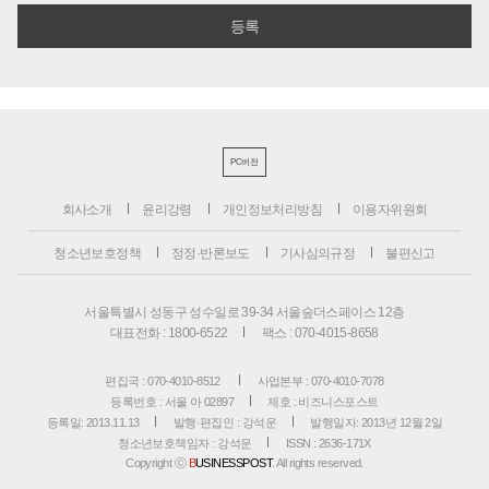
PC버전
회사소개
윤리강령
개인정보처리방침
이용자위원회
청소년보호정책
정정·반론보도
기사심의규정
불편신고
서울특별시 성동구 성수일로 39-34 서울숲더스페이스 12층
대표전화 : 1800-6522
팩스 : 070-4015-8658
편집국 : 070-4010-8512
사업본부 : 070-4010-7078
등록번호 : 서울 아 02897
제호 : 비즈니스포스트
등록일: 2013.11.13
발행·편집인 : 강석운
발행일자: 2013년 12월 2일
청소년보호책임자 : 강석운
ISSN : 2636-171X
Copyright ⓒ
B
USINESSPOST
. All rights reserved.