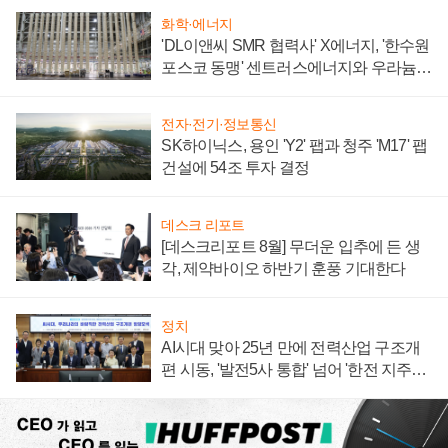
화학·에너지
'DL이앤씨 SMR 협력사' X에너지, '한수원
포스코 동맹' 센트러스에너지와 우라늄
계약 체결
전자·전기·정보통신
SK하이닉스, 용인 'Y2' 팹과 청주 'M17' 팹
건설에 54조 투자 결정
데스크 리포트
[데스크리포트 8월] 무더운 입추에 든 생
각, 제약바이오 하반기 훈풍 기대한다
정치
AI시대 맞아 25년 만에 전력산업 구조개
편 시동, '발전5사 통합' 넘어 '한전 지주사'
재편론도