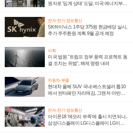
원자로 '임계 상태' 도달, 미국 에너지부
"중요한 이정표"
전자·전기·정보통신
SK하이닉스 1주당 375원 현금배당 실시,
추가 주주환원 계획 9월 공개 예정
사회
미국 법원 "트럼프 정부 풍력 프로젝트 동
결 조치는 위법", 해제 명령 내려
자동차·부품
현대차 올해 SUV 국내 베스트셀러 톱10
에서 싼타페만 자리매김, 그랜저·아반떼
'세단 쌍끌이'로 내수 방어
전자·전기·정보통신
아이폰18 '메모리 부족'에 출시 지연되나,
삼성디스플레이 LG디스플레이 LG이노
텍 '탈애플' 수익 다각화 속도