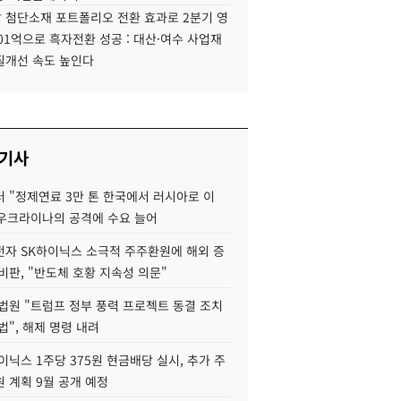
 첨단소재 포트폴리오 전환 효과로 2분기 영
01억으로 흑자전환 성공 : 대산·여수 사업재
질개선 속도 높인다
 기사
 "정제연료 3만 톤 한국에서 러시아로 이
 우크라이나의 공격에 수요 늘어
자 SK하이닉스 소극적 주주환원에 해외 증
비판, "반도체 호황 지속성 의문"
법원 "트럼프 정부 풍력 프로젝트 동결 조치
법", 해제 명령 내려
이닉스 1주당 375원 현금배당 실시, 추가 주
 계획 9월 공개 예정