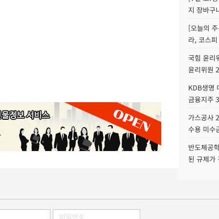
지 장바구
[오늘의 주
라, 코스피
국힘 윤리위
윤리위원 
KDB생명
금융지주 
가스공사 2
수용 미수금
반도체공학
된 규제가 