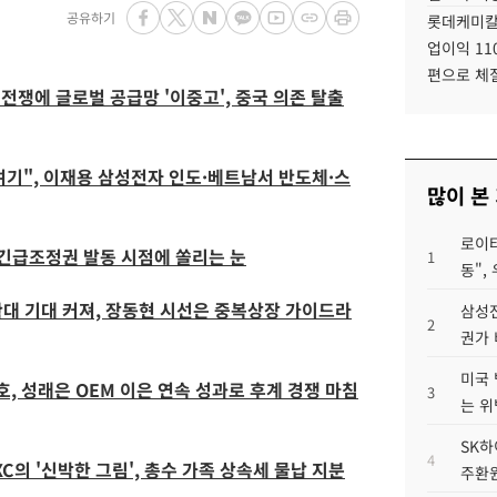
공유하기
롯데케미칼
업이익 11
편으로 체
전쟁에 글로벌 공급망 '이중고', 중국 의존 탈출
여기", 이재용 삼성전자 인도·베트남서 반도체·스
많이 본
로이터
부 긴급조정권 발동 시점에 쏠리는 눈
1
동",
확대 기대 커져, 장동현 시선은 중복상장 가이드라
삼성전
2
권가 
미국 
호, 성래은 OEM 이은 연속 성과로 후계 경쟁 마침
3
는 위
SK하
4
C의 '신박한 그림', 총수 가족 상속세 물납 지분
주환원