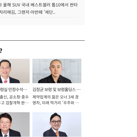
 올해 SUV 국내 베스트셀러 톱10에서 싼타
자리매김, 그랜저·아반떼 '세단..
?
통령실 민정수석비
김정균 보령 및 보령홀딩스 대
 출신, 공소청·중수
제약업계의 젊은 오너 3세 경
표이사 사장
두고 검찰개혁 완수
영자, 미래 먹거리 '우주와 헬
년]
스케어' 공들여 [2026년]