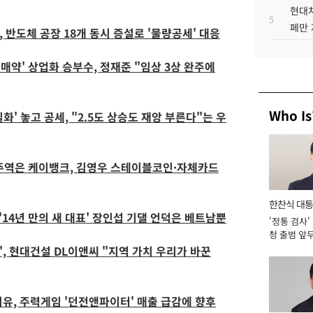
현대차
5
페만 
 반도체 공장 18개 동시 증설로 '물량공세' 대응
매약' 상업화 승부수, 정재준 "임상 3상 완주에
Who Is
' 놓고 공세, "2.5도 상승도 재앙 부른다"는 우
선 주역은 케이뱅크, 김영우 스테이블코인·자체카드
한찬식 대
'14년 만의 새 대표' 장인섭 기댈 언덕은 베트남뿐
'정통 검사'
서관
청 출범 앞
맡아 [2026
전', 현대건설 DL이앤씨 "지역 가치 우리가 바꾼
유, 주력게임 '던전앤파이터' 매출 급감에 향후