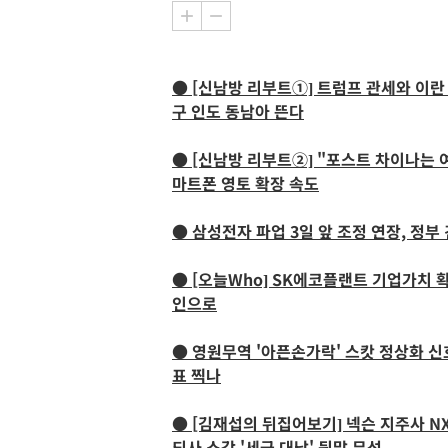
● [신남방 리부트①] 트럼프 관세와 이란 
구 인도 동남아 뜬다
● [신남방 리부트②] "포스트 차이나는 
마트폰 영토 확장 속도
● 삼성전자 파업 3일 앞 조정 연장, 정
● [오늘Who] SK에코플랜트 기업가치 
인으로
● 영원무역 '아픈손가락' 스캇 정상화 신
표 찍나
● [김재섭의 뒤집어보기] 넥슨 지주사 NX
되사 소각 '세금 대납' 뒷말 무성