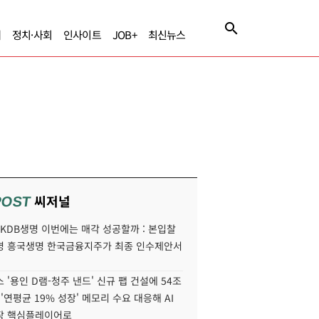
제
정치·사회
인사이트
JOB+
최신뉴스
씨저널
POST
' KDB생명 이번에는 매각 성공할까 : 본입찰
명 흥국생명 한국금융지주가 최종 인수제안서
 '용인 D램-청주 낸드' 신규 팹 건설에 54조
 '연평균 19% 성장' 메모리 수요 대응해 AI
장 핵심플레이어로