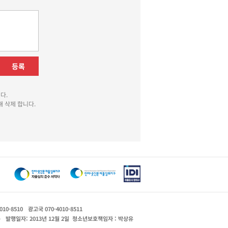
등록
다.
 삭제 합니다.
010-8510
광고국 070-4010-8511
운
발행일자: 2013년 12월 2일
청소년보호책임자 : 박상유