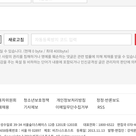
 수 있습니다. (현재 0 byte / 최대 400byte)
다른 사람의 권리를 침해하거나 명예를 훼손하는 댓글은 관련 법률에 의해 제재를 받을 수 있습니
쾌감을 주는 욕설 등 비하하는 단어가 내용에 포함되거나 인신공격성 글은 관리자의 판단에 의해
용자위원회
청소년보호정책
개인정보처리방침
정정·반론보도
인재채용
기사제보
이메일무단수집거부
RSS
수일로 39-34 서울숲더스페이스 12층 1201호-1203호
대표전화 : 1800-6522
편집국 070-4
8658
등록번호 : 서울 아 02897
제호: 비즈니스포스트
등록일: 2013.11.13
발행·편집인 : 강석
X
Copyright ? 2013 비즈니스포스트. All rights reserved.