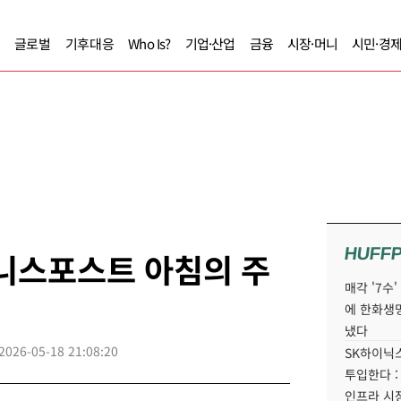
글로벌
기후대응
Who Is?
기업·산업
금융
시장·머니
시민·경
HUFF
즈니스포스트 아침의 주
매각 '7수
에 한화생
냈다
2026-05-18 21:08:20
SK하이닉스
투입한다 :
인프라 시