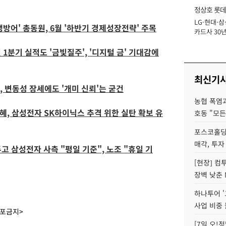
정상호 롯데
LG·현대·삼
장
방어' 총동원, 6월 '하반기 경제성장전략' 주목
카드사 30년
에 '초집중' 
1분기 실적도 '금빛질주', '디지털 금' 기대감에
최신기
 변동성 장세에도 '개미 신뢰'는 굳건
농협 폭염과
 수혜, 삼성전자 SK하이닉스 추격 위한 실탄 확보 유
호동 "모든
포스코홀딩
매각, 투자
두고 삼성전자 사측 "평일 기준", 노조 "휴일 기
[현장] 컴
장벽 낮춘 
하나투어 '
사업 비중 
배포금지>
[7일 오!