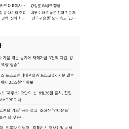
카드 대표이사 사
강정훈 iM뱅크 행장
성 등 대기업 주요
내부 이해도 높은 전략 전문가,
 경력, 신뢰 회복
'전국구 은행' 도약 속도 [2026
[2026년]
년]
사
 가뭄 겪는 농가에 재해자금 3천억 지원, 강
 역량 집중"
스 포스코인터내셔널과 포스코DX 지분 일부
 재원 2조5천억 확보
투스 '제우스: 오만의 신' 8월26일 출시, 진입
MMORPG 내..
고환율 기조' 극복 절실, 조좌진 '인바운드'
늘려 답 찾는다
정말] 민주당 민병덕 "홈플러스 정상화될 때까