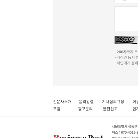
-
200자
까지 쓰실
- 저작권 등 
- 타인에게 불
신문사소개
윤리강령
기사심의규정
이
포럼
광고문의
불편신고
서울특별시 성동구 성
팩스 : 070-4015-
ISSN : 2636-171