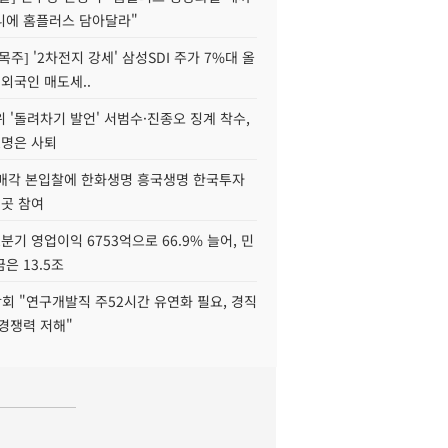
니에 홈플러스 담아달라"
목주] '2차전지 강세' 삼성SDI 주가 7%대 올
 외국인 매도세..
 '돌려차기 발언' 서범수·진종오 징계 착수,
2명은 사퇴
 매각 본입찰에 한화생명 흥국생명 한국투자
3곳 참여
분기 영업이익 6753억으로 66.9% 늘어, 민
은 13.5조
회 "연구개발직 주52시간 유연화 필요, 경직
경쟁력 저해"