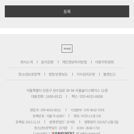
PC버전
회사소개
윤리강령
개인정보처리방침
이용자위원회
청소년보호정책
정정·반론보도
기사심의규정
불편신고
서울특별시 성동구 성수일로 39-34 서울숲더스페이스 12층
대표전화 : 1800-6522
팩스 : 070-4015-8658
편집국 : 070-4010-8512
사업본부 : 070-4010-7078
등록번호 : 서울 아 02897
제호 : 비즈니스포스트
등록일: 2013.11.13
발행·편집인 : 강석운
발행일자: 2013년 12월 2일
청소년보호책임자 : 강석운
ISSN : 2636-171X
Copyright ⓒ
B
USINESSPOST
. All rights reserved.