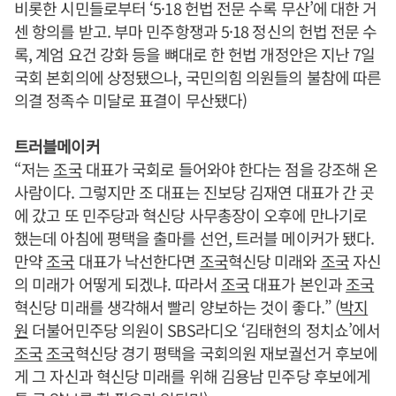
비롯한 시민들로부터 ‘5·18 헌법 전문 수록 무산’에 대한 거
센 항의를 받고. 부마 민주항쟁과 5·18 정신의 헌법 전문 수
록, 계엄 요건 강화 등을 뼈대로 한 헌법 개정안은 지난 7일
국회 본회의에 상정됐으나, 국민의힘 의원들의 불참에 따른
의결 정족수 미달로 표결이 무산됐다)
트러블메이커
“저는
조국
대표가 국회로 들어와야 한다는 점을 강조해 온
사람이다. 그렇지만 조 대표는 진보당 김재연 대표가 간 곳
에 갔고 또 민주당과 혁신당 사무총장이 오후에 만나기로
했는데 아침에 평택을 출마를 선언, 트러블 메이커가 됐다.
만약
조국
대표가 낙선한다면
조국
혁신당 미래와
조국
자신
의 미래가 어떻게 되겠냐. 따라서
조국
대표가 본인과
조국
혁신당 미래를 생각해서 빨리 양보하는 것이 좋다.” (
박지
원
더불어민주당 의원이 SBS라디오 ‘김태현의 정치쇼’에서
조국
조국
혁신당 경기 평택을 국회의원 재보궐선거 후보에
게 그 자신과 혁신당 미래를 위해 김용남 민주당 후보에게