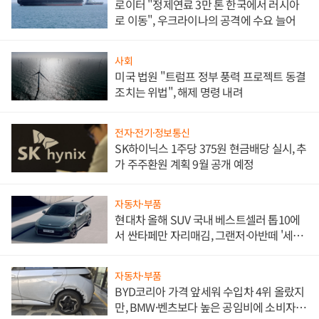
로이터 "정제연료 3만 톤 한국에서 러시아
로 이동", 우크라이나의 공격에 수요 늘어
사회
미국 법원 "트럼프 정부 풍력 프로젝트 동결
조치는 위법", 해제 명령 내려
전자·전기·정보통신
SK하이닉스 1주당 375원 현금배당 실시, 추
가 주주환원 계획 9월 공개 예정
자동차·부품
현대차 올해 SUV 국내 베스트셀러 톱10에
서 싼타페만 자리매김, 그랜저·아반떼 '세단
쌍끌이'로 내수 방어
자동차·부품
BYD코리아 가격 앞세워 수입차 4위 올랐지
만, BMW·벤츠보다 높은 공임비에 소비자