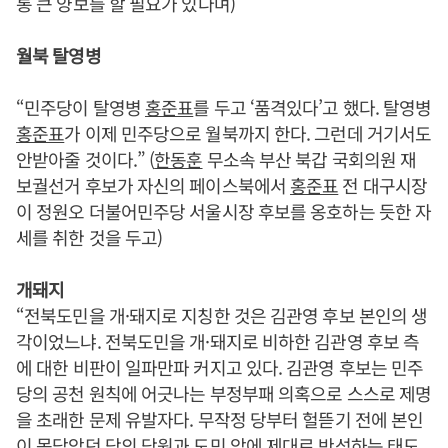
통 큰 양보를 할 필요가 있다며)
월북 탈영병
“민주당이 탈영병
홍준표
를 두고 ‘품격있다’고 했다. 탈영병
홍준표
가 이제 민주당으로 월북까지 한다. 그런데 거기서도
안받아줄 것이다.” (
한동훈
무소속 부산 북갑 국회의원 재
보궐선거 후보가 자신의 페이스북에서
홍준표
전 대구시장
이 정원오 더불어민주당 서울시장 후보를 옹호하는 듯한 자
세를 취한 것을 두고)
개돼지
“전북도민을 개·돼지로 지칭한 것은 김관영 후보 본인의 생
각이었느냐. 전북도민을 개·돼지로 비하한 김관영 후보 측
에 대한 비판이 일파만파 커지고 있다. 김관영 후보는 민주
당의 공천 원칙에 어긋나는 부정부패 의혹으로 스스로 제명
을 초래한 문제 유발자다. 무작정 당부터 헐뜯기 전에 본인
이 몸담았던 당의 당원과 도민 앞에 제대로 반성하는 태도