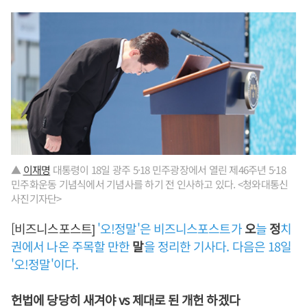
▲
이재명
대통령이 18일 광주 5·18 민주광장에서 열린 제46주년 5·18
민주화운동 기념식에서 기념사를 하기 전 인사하고 있다. <청와대통신
사진기자단>
[비즈니스포스트]
'오!정말'은 비즈니스포스트가
오
늘
정
치
권에서 나온 주목할 만한
말
을 정리한 기사다. 다음은 18일
'오!정말'이다.
헌법에 당당히 새겨야 vs 제대로 된 개헌 하겠다