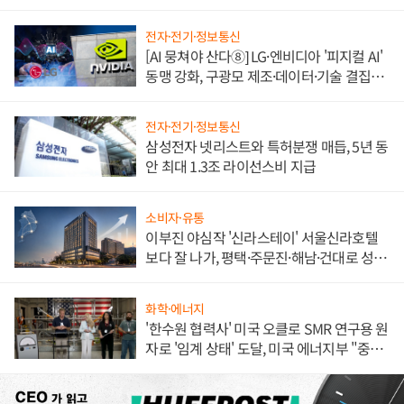
불만 폭발
전자·전기·정보통신
[AI 뭉쳐야 산다⑧] LG·엔비디아 '피지컬 AI'
동맹 강화, 구광모 제조·데이터·기술 결집
해 종합 로보틱스 기업으로
전자·전기·정보통신
삼성전자 넷리스트와 특허분쟁 매듭, 5년 동
안 최대 1.3조 라이선스비 지급
소비자·유통
이부진 야심작 '신라스테이' 서울신라호텔
보다 잘 나가, 평택·주문진·해남·건대로 성
장판 더 넓힌다
화학·에너지
'한수원 협력사' 미국 오클로 SMR 연구용 원
자로 '임계 상태' 도달, 미국 에너지부 "중요
한 이정표"